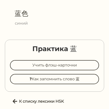
蓝色
синий
Практика 蓝
Учить флэш-карточки
❓Как запомнить слово 蓝
К списку лексики HSK