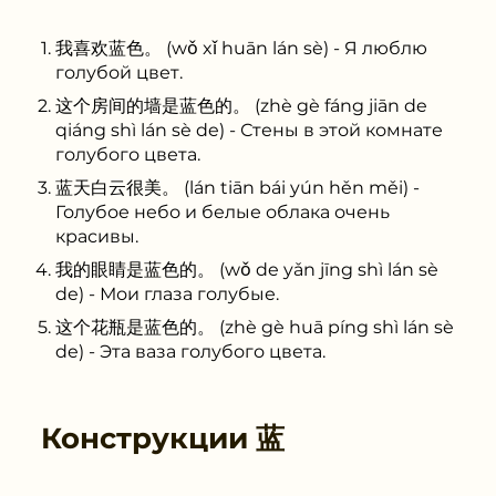
我喜欢蓝色。 (wǒ xǐ huān lán sè) - Я люблю
голубой цвет.
这个房间的墙是蓝色的。 (zhè gè fáng jiān de
qiáng shì lán sè de) - Стены в этой комнате
голубого цвета.
蓝天白云很美。 (lán tiān bái yún hěn měi) -
Голубое небо и белые облака очень
красивы.
我的眼睛是蓝色的。 (wǒ de yǎn jīng shì lán sè
de) - Мои глаза голубые.
这个花瓶是蓝色的。 (zhè gè huā píng shì lán sè
de) - Эта ваза голубого цвета.
Конструкции
蓝