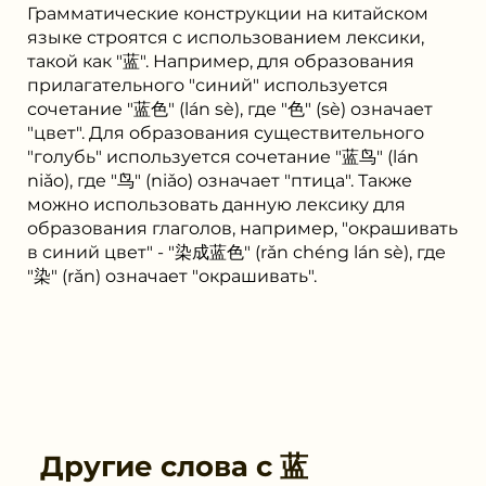
Грамматические конструкции на китайском
языке строятся с использованием лексики,
такой как "蓝". Например, для образования
прилагательного "синий" используется
сочетание "蓝色" (lán sè), где "色" (sè) означает
"цвет". Для образования существительного
"голубь" используется сочетание "蓝鸟" (lán
niǎo), где "鸟" (niǎo) означает "птица". Также
можно использовать данную лексику для
образования глаголов, например, "окрашивать
в синий цвет" - "染成蓝色" (rǎn chéng lán sè), где
"染" (rǎn) означает "окрашивать".
Другие слова с
蓝