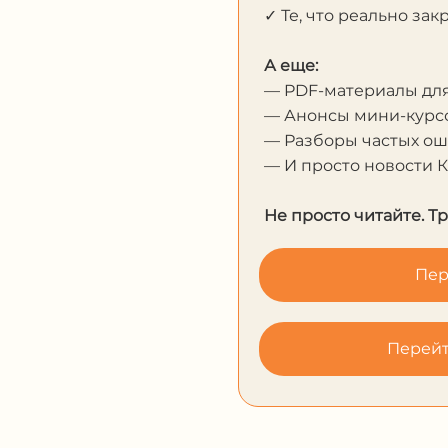
✓ Те, что реально за
А еще:
— PDF-материалы дл
— Анонсы мини-курсо
— Разборы частых о
— И просто новости 
Не просто читайте. Т
Пер
Перейт