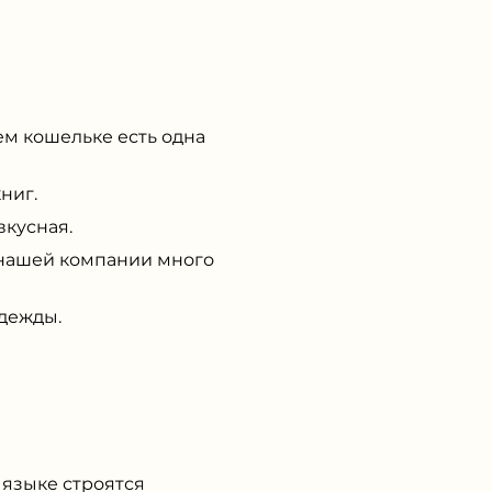
м кошельке есть одна
ниг.
вкусная.
нашей компании много
дежды.
 языке строятся