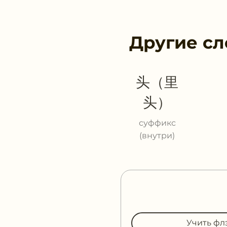
Другие сл
头（里
头）
суффикс
(внутри)
Учить фл