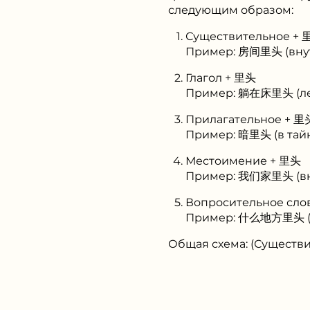
следующим образом:
Существительное + 
Пример: 房间里头 (вну
Глагол + 里头
Пример: 躺在床里头 (леж
Прилагательное + 里
Пример: 暗里头 (в тай
Местоимение + 里头
Пример: 我们家里头 (вн
Вопросительное сло
Пример: 什么地方里头 (в
Общая схема: (Существ