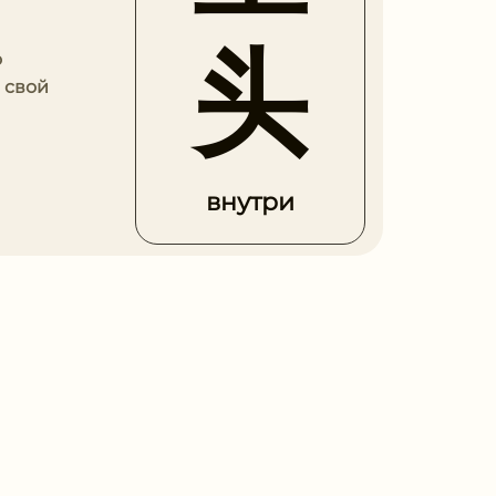
头
о
 свой
внутри