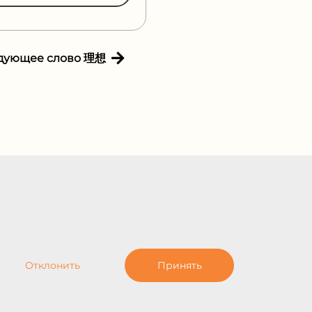
дующее слово 理想
Отклонить
Принять