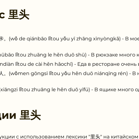
 с
里头
e qiánbāo lǐtou yǒu yī zhāng xìnyòngkǎ) - В мое
ǐtou zhuāng le hěn duō shū) - В рюкзаке много к
lǐtou de cài hěn hǎochī) - Еда в ресторане очень 
n gōngsī lǐtou yǒu hěn duō niánqīng rén) - В 
 lǐtou zhuāng le hěn duō yīfú) - В ящике много о
ции
里头
укции с использованием лексики "里头" на китайском