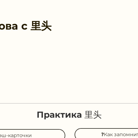
ова с
里头
Практика 里头
❓Как запомни
эш-карточки