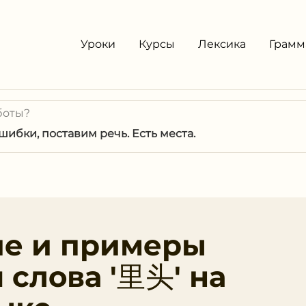
Уроки
Курсы
Лексика
Грамм
боты?
ибки, поставим речь. Есть места.
ие и примеры
 слова '里头' на