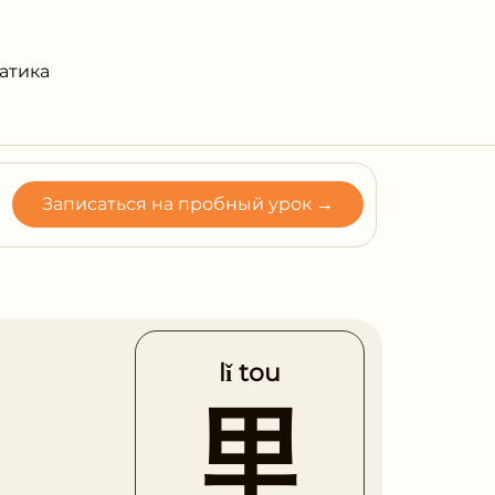
атика
Записаться на пробный урок →
lǐ tou
里