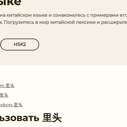
ыке
' на китайском языке и ознакомьтесь с примерами ег
. Погрузитесь в мир китайской лексики и расширьте
HSK2
ия 里头
с 里头
глифом 里头
ьзовать
里头