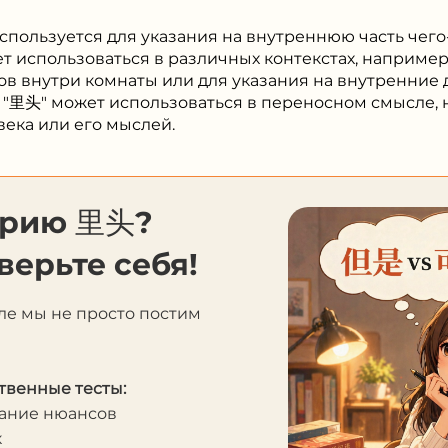
спользуется для указания на внутреннюю часть чег
т использоваться в различных контекстах, например
в внутри комнаты или для указания на внутренние 
о "里头" может использоваться в переносном смысле,
ека или его мыслей.
орию 里头?
верьте себя!
ле мы не просто постим
твенные тесты:
мание нюансов
к