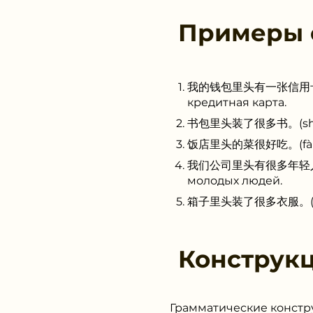
Примеры
我的钱包里头有一张信用卡。(wǒ d
кредитная карта.
书包里头装了很多书。(shūbāo l
饭店里头的菜很好吃。(fàndiàn 
我们公司里头有很多年轻人。(wǒme
молодых людей.
箱子里头装了很多衣服。(xiāngzi
Конструк
Грамматические констр