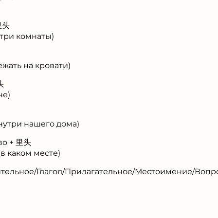
里头
три комнаты)
ать на кровати)
头
не)
утри нашего дома)
во + 里头
 каком месте)
ительное/Глагол/Прилагательное/Местоимение/Вопро