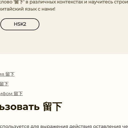
слово '留下' в различных контекстах и научитесь строи
китайский язык с нами!
HSK2
ия 留下
с 留下
глифом 留下
ьзовать
留下
спользуется для выражения действия оставления чег