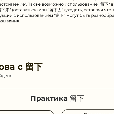
естоимение". Также возможно использование "留下" в
下来" (оставаться) или "留下去" (уходить, оставляя что-т
укции с использованием "留下" могут быть разнообра
азывания.
ова с
留下
айдено
Практика 留下