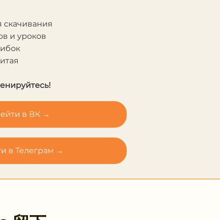
я скачивания
в и уроков
шибок
Китая
ренируйтесь!
ейти в ВК →
и в Телеграм →