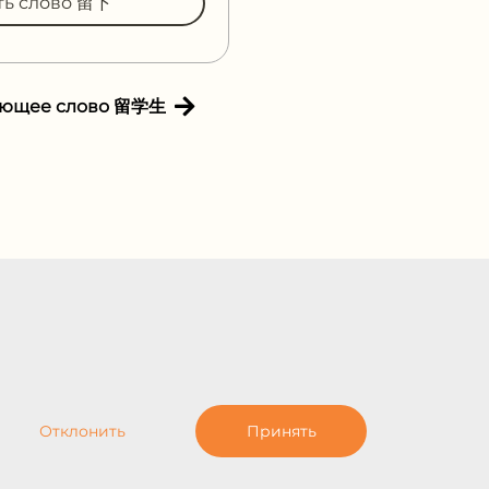
ть слово 留下
ующее слово 留学生
Отклонить
Принять