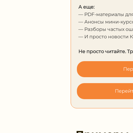
А еще:
— PDF-материалы дл
— Анонсы мини-курсо
— Разборы частых о
— И просто новости 
Не просто читайте. Т
Пер
Перейт