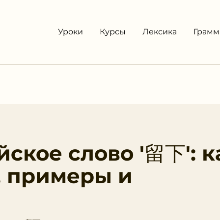
Уроки
Курсы
Лексика
Грамм
ское слово '留下': к
, примеры и