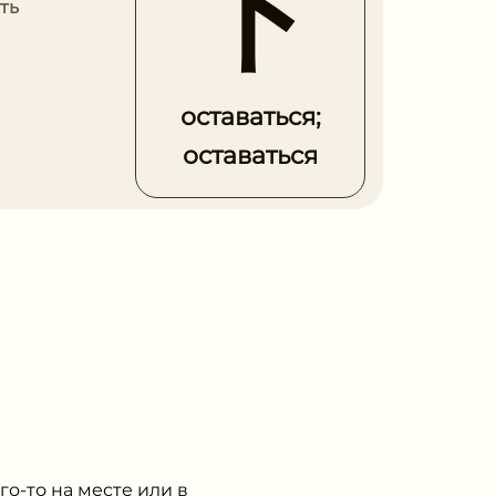
下
ть
оставаться;
оставаться
о-то на месте или в