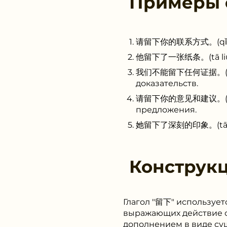
Примеры
请留下你的联系方式。(qǐng liú 
他留下了一张纸条。(tā liú xià
我们不能留下任何证据。(wǒ men
доказательств.
请留下你的意见和建议。(qǐng liú
предложения.
她留下了深刻的印象。(tā liú xi
Конструк
Глагол "留下" использует
выражающих действие о
дополнением в виде су