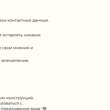
свои контактные данные.
 оставлять никаких
те свои мнения и
е впечатление.
их конструкций,
зоваться с
ь предложение вида "留