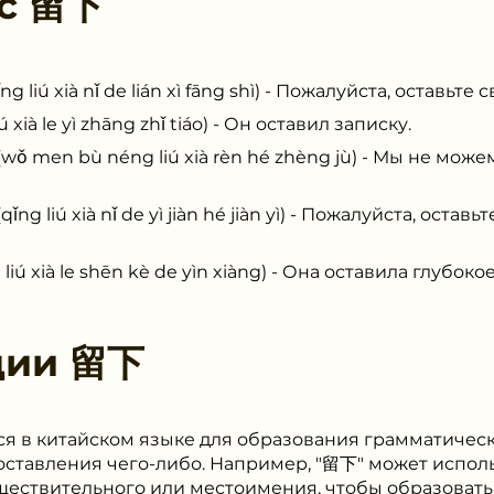
 с
留下
xià nǐ de lián xì fāng shì) - Пожалуйста, оставьте 
 le yì zhāng zhǐ tiáo) - Он оставил записку.
 bù néng liú xià rèn hé zhèng jù) - Мы не можем
 xià nǐ de yì jiàn hé jiàn yì) - Пожалуйста, оставь
à le shēn kè de yìn xiàng) - Она оставила глубоко
ции
留下
ся в китайском языке для образования грамматическ
ставления чего-либо. Например, "留下" может исполь
ществительного или местоимения, чтобы образоват