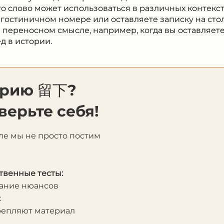
о слово может использоваться в различных контекст
 гостиничном номере или оставляете записку на стол
 переносном смысле, например, когда вы оставляете
д в истории.
орию 留下?
верьте себя!
ле мы не просто постим
твенные тесты:
мание нюансов
к
крепляют материал