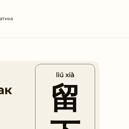
атика
liú xià
留
ак