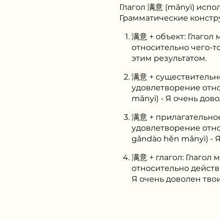
Глагол 满意 (mǎnyì) испо
Грамматические констр
满意 + объект: Глагол
относительно чего-т
этим результатом.
满意 + существительно
удовлетворение отн
mǎnyì) - Я очень дов
满意 + прилагательное
удовлетворение отн
gǎndào hěn mǎnyì) - 
满意 + глагол: Глагол
относительно дейст
Я очень доволен тво