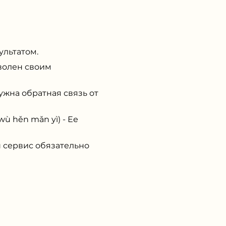
ультатом.
оволен своим
жна обратная связь от
 hěn mǎn yì) - Ее
 сервис обязательно