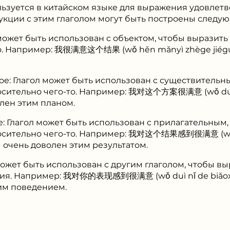
льзуется в китайском языке для выражения удовлетв
укции с этим глаголом могут быть построены следу
 может быть использован с объектом, чтобы выразит
о. Например: 我很满意这个结果 (wǒ hěn mǎnyì zhège jiéguǒ
е: Глагол может быть использован с существительн
осительно чего-то. Например: 我对这个方案很满意 (wǒ duì 
олен этим планом.
: Глагол может быть использован с прилагательным,
осительно чего-то. Например: 我对这个结果感到很满意 (wǒ 
Я очень доволен этим результатом.
 может быть использован с другим глаголом, чтобы в
вия. Например: 我对你的表现感到很满意 (wǒ duì nǐ de biǎoxià
им поведением.