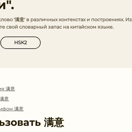
".
слово '满意' в различных контекстах и построениях. И
 свой словарный запас на китайском языке.
HSK2
ия 满意
с 满意
глифом 满意
ьзовать
满意