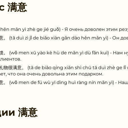
 с
满意
ǎn yì zhè ge jié guǒ) - Я очень доволен этим рез
uì zì jǐ de biǎo xiàn gǎn dào hěn mǎn yì) - Он д
men xū yào kè hù de mǎn yì dù fǎn kuì) - Нам ну
лиентов.
tā de biǎo qíng xiǎn shì chū tā duì zhè ge lǐ wù
т, что она очень довольна этим подарком.
men de fú wù yī dìng huì ràng nín mǎn yì) - Наш
ции
满意