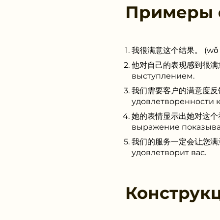
Примеры
我很满意这个结果。 (wǒ hěn m
他对自己的表现感到很满意。 (tā d
выступлением.
我们需要客户的满意度反馈。 (wǒ 
удовлетворенности к
她的表情显示出她对这个礼物很满意。 (
выражение показывае
我们的服务一定会让您满意。 (wǒ 
удовлетворит вас.
Конструк