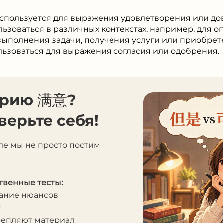
спользуется для выражения удовлетворения или дов
льзоваться в различных контекстах, например, для о
ыполнения задачи, получения услуги или приобрете
льзоваться для выражения согласия или одобрения.
орию 满意?
верьте себя!
ле мы не просто постим
твенные тесты:
мание нюансов
к
крепляют материал