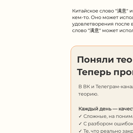
Китайское слово "满意" и
кем-то. Оно может испо
удовлетворения после в
слово "满意" может испо
Поняли те
Теперь про
В ВК и Телеграм-кана
теорию.
Каждый день — качес
✓ Сложные, на пони
✓ С разбором ошибо
✓ Те, что реально за