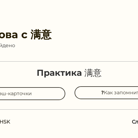
ова с
满意
айдено
Практика 满意
❓Как запомни
эш-карточки
 HSK
С