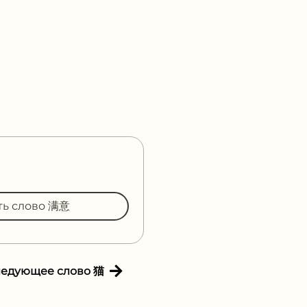
ть слово 满意
ледующее слово 猫