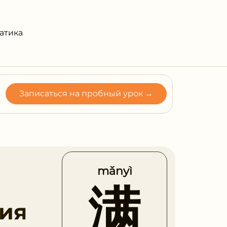
атика
Записаться на пробный урок →
mǎnyì
满
ия