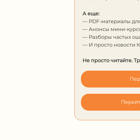
А еще:
— PDF-материалы дл
— Анонсы мини-курсо
— Разборы частых о
— И просто новости 
Не просто читайте. Т
Пер
Перейт