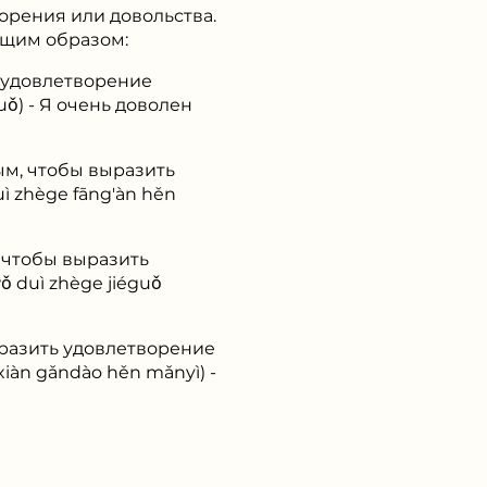
орения или довольства.
ющим образом:
ь удовлетворение
) - Я очень доволен
ым, чтобы выразить
zhège fāng'àn hěn
 чтобы выразить
duì zhège jiéguǒ
ыразить удовлетворение
n gǎndào hěn mǎnyì) -