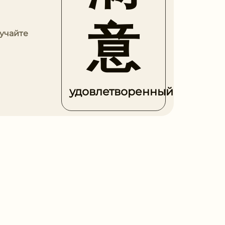
意
зучайте
удовлетворенный