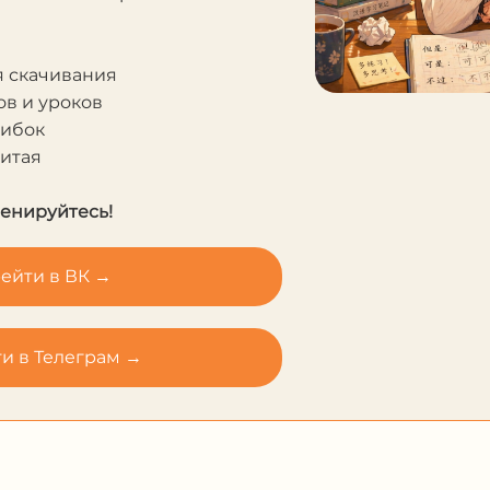
я скачивания
в и уроков
шибок
Китая
ренируйтесь!
ейти в ВК →
и в Телеграм →