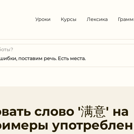
Уроки
Курсы
Лексика
Грамм
боты?
ибки, поставим речь. Есть места.
вать слово '满意' на
римеры употреблен