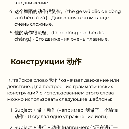
это движение.
这个舞蹈的动作很复杂。(zhè gè wǔ dǎo de dòng
zuò hěn fù zá.) - Движения в этом танце
очень сложные.
他的动作很流畅。(tā de dòng zuò hěn liú
chàng.) - Его движения очень плавные.
Конструкции
动作
Китайское слово '动作' означает движение или
действие. Для построения грамматических
конструкций с использованием этого слова
можно использовать следующие шаблоны:
Subject + 做 + 动作 (например: 我做了一个瑜伽
动作 - Я сделал одно упражнение йоги)
Subject + 进行 + 动作 (например: 他正在进行一