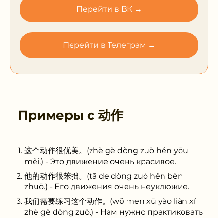
Перейти в ВК →
Перейти в Телеграм →
Примеры с
动作
这个动作很优美。(zhè gè dòng zuò hěn yōu
měi.) - Это движение очень красивое.
他的动作很笨拙。(tā de dòng zuò hěn bèn
zhuō.) - Его движения очень неуклюжие.
我们需要练习这个动作。(wǒ men xū yào liàn xí
zhè gè dòng zuò.) - Нам нужно практиковать