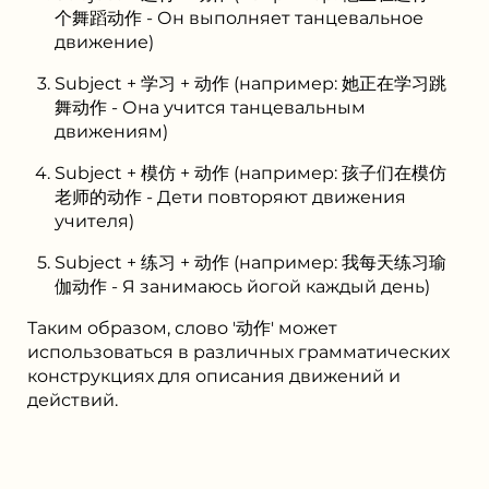
个舞蹈动作 - Он выполняет танцевальное
движение)
Subject + 学习 + 动作 (например: 她正在学习跳
舞动作 - Она учится танцевальным
движениям)
Subject + 模仿 + 动作 (например: 孩子们在模仿
老师的动作 - Дети повторяют движения
учителя)
Subject + 练习 + 动作 (например: 我每天练习瑜
伽动作 - Я занимаюсь йогой каждый день)
Таким образом, слово '动作' может
использоваться в различных грамматических
конструкциях для описания движений и
действий.