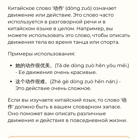
Китайское слово '动作' (dòng zuò) означает
движение или действие. Это слово часто
используется в разговорной речи и в
китайском языке в целом. Например, вы
можете использовать это слово, чтобы описать
движения тела во время танца или спорта.
Примеры использования:
她的动作很优美。(Tā de dòng zuò hěn yōu měi.)
- Ее движения очень красивые.
这个动作很难。(Zhè gè dòng zuò hěn nán.) -
Это действие очень сложное.
Если вы изучаете китайский язык, то слово '动
作' должно быть в вашем словарном запасе.
Оно поможет вам описать различные
движения и действия в повседневной жизни.