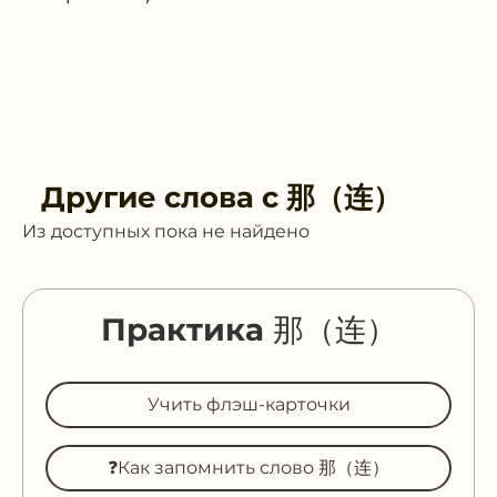
Другие слова с
那（连）
Из доступных пока не найдено
Практика 那（连）
Учить флэш-карточки
❓Как запомнить слово 那（连）