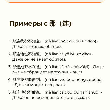
Примеры с
那（连）
那连我都不知道。 (nà lián wǒ dōu bù zhīdào) -
Даже я не знаю об этом.
那连他也不知道。 (nà lián tā yě bù zhīdào) -
Даже он не знает об этом.
那连她都不在意。 (nà lián tā dōu bù zàiyì) - Даже
она не обращает на это внимания.
那连我都能做到。 (nà lián wǒ dōu néng zuòdào)
- Даже я могу это сделать.
那连他都不敢说。 (nà lián tā dōu bù gǎn shuō) -
Даже он не осмеливается это сказать.