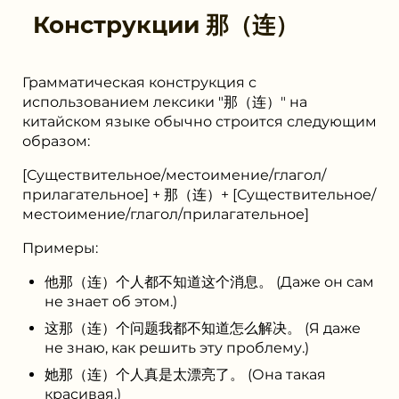
Конструкции
那（连）
Грамматическая конструкция с
использованием лексики "那（连）" на
китайском языке обычно строится следующим
образом:
[Существительное/местоимение/глагол/
прилагательное] + 那（连）+ [Существительное/
местоимение/глагол/прилагательное]
Примеры:
他那（连）个人都不知道这个消息。 (Даже он сам
не знает об этом.)
这那（连）个问题我都不知道怎么解决。 (Я даже
не знаю, как решить эту проблему.)
她那（连）个人真是太漂亮了。 (Она такая
красивая.)