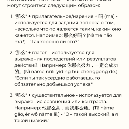
могут строиться следующим образом:
"那么" + прилагательное/наречие + 吗 (ma) -
используется для задания вопроса о том,
насколько что-то является таким, каким оно
кажется. Например: 那么好吗？(Nàme hǎo
ma?) - "Так хорошо ли это?"
"那么" + глагол - используется для
выражения последствий или результатов
действий. Например: 你那么努力，一定会成功
的。(Nǐ nàme nǔlì, yídìng huì chénggōng de.) -
"Если ты так усердно работаешь, то
обязательно добьешься успеха."
"那么" + существительное - используется для
выражения сравнения или контраста.
Например: 他那么高，而我那么矮。(Tā nàme
gāo, ér wǒ nàme ǎi.) - "Он такой высокий, а я
такой низкий."