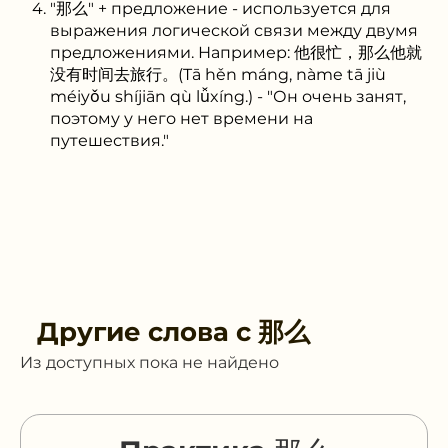
"那么" + предложение - используется для
выражения логической связи между двумя
предложениями. Например: 他很忙，那么他就
没有时间去旅行。(Tā hěn máng, nàme tā jiù
méiyǒu shíjiān qù lǚxíng.) - "Он очень занят,
поэтому у него нет времени на
путешествия."
Другие слова с
那么
Из доступных пока не найдено