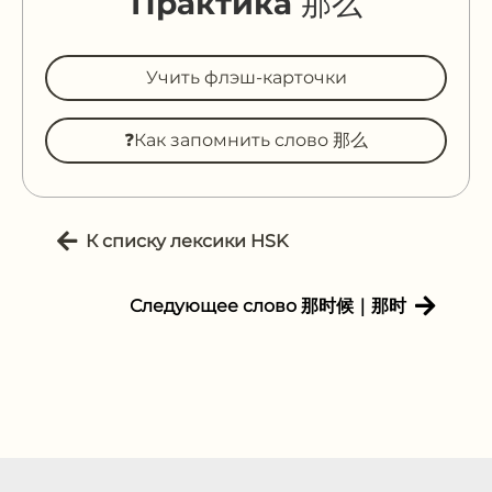
Практика 那么
Учить флэш-карточки
❓Как запомнить слово 那么
К списку лексики HSK
Следующее слово 那时候｜那时