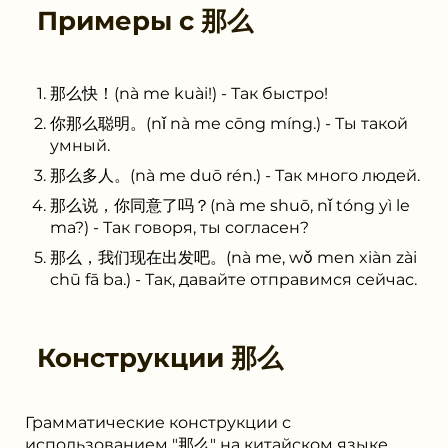
Примеры с
那么
那么快！(nà me kuài!) - Так быстро!
你那么聪明。(nǐ nà me cōng míng.) - Ты такой
умный.
那么多人。(nà me duō rén.) - Так много людей.
那么说，你同意了吗？(nà me shuō, nǐ tóng yì le
ma?) - Так говоря, ты согласен?
那么，我们现在出发吧。(nà me, wǒ men xiàn zài
chū fā ba.) - Так, давайте отправимся сейчас.
Конструкции
那么
Грамматические конструкции с
использованием "那么" на китайском языке