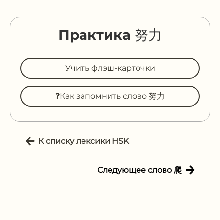
Практика 努力
Учить флэш-карточки
❓Как запомнить слово 努力
К списку лексики HSK
Следующее слово 爬