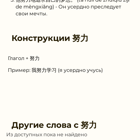
de mèngxiǎng) - Он усердно преследует
свои мечты.
Конструкции
努力
Глагол + 努力
Пример: 我努力学习 (я усердно учусь)
Другие слова с
努力
Из доступных пока не найдено