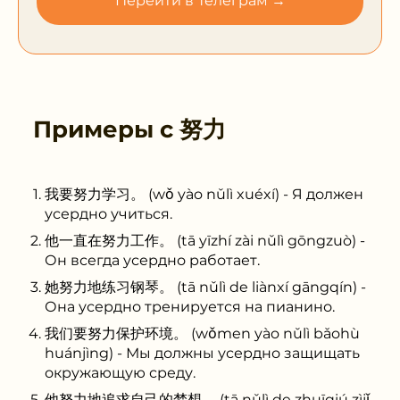
Перейти в Телеграм →
Примеры с
努力
我要努力学习。 (wǒ yào nǔlì xuéxí) - Я должен
усердно учиться.
他一直在努力工作。 (tā yīzhí zài nǔlì gōngzuò) -
Он всегда усердно работает.
她努力地练习钢琴。 (tā nǔlì de liànxí gāngqín) -
Она усердно тренируется на пианино.
我们要努力保护环境。 (wǒmen yào nǔlì bǎohù
huánjìng) - Мы должны усердно защищать
окружающую среду.
他努力地追求自己的梦想。 (tā nǔlì de zhuīqiú zìjǐ