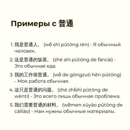
Примеры с
普通
我是普通人。 (wǒ shì pǔtōng rén) - Я обычный
человек.
这是普通的饭菜。 (zhè shì pǔtōng de fàncài) -
Это обычная еда.
我的工作很普通。 (wǒ de gōngzuò hěn pǔtōng)
- Моя работа обычная.
这只是普通的问题。 (zhè zhǐshì pǔtōng de
wèntí) - Это всего лишь обычная проблема.
我们需要普通的材料。 (wǒmen xūyào pǔtōng de
cáiliào) - Нам нужны обычные материалы.