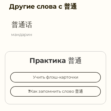
Другие слова с
普通
普通话
мандарин
Практика 普通
Учить флэш-карточки
❓Как запомнить слово 普通