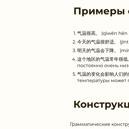
Примеры
气温很高。 (qìwēn hěn gā
今天的气温很舒适。 (jīntiān
明天的气温会下降。 (míngtiān
这个地区的气温常年很低。 (zhèg
постоянно очень низ
气温的变化会影响人们的健康。 (qì
температуры может п
Конструк
Грамматические констр