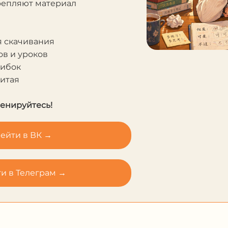
крепляют материал
я скачивания
в и уроков
шибок
Китая
ренируйтесь!
ейти в ВК →
и в Телеграм →