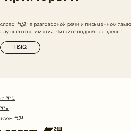
е слово "气温" в разговорной речи и письменном языке
 лучшего понимания. Читайте подробнее здесь!"
HSK2
ия 气温
с 气温
глифом 气温