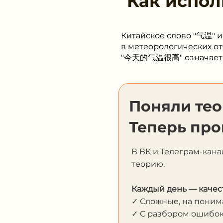
Как испол
Китайское слово "气温" и
в метеорологических от
"今天的气温很高" означает "с
Поняли те
Теперь про
В ВК и Телеграм-кана
теорию.
Каждый день — качес
✓ Сложные, на пони
✓ С разбором ошибо