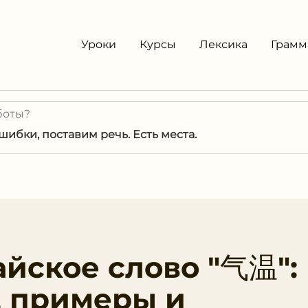
Уроки
Курсы
Лексика
Грамм
боты?
ибки, поставим речь. Есть места.
айское слово "气温":
, примеры и