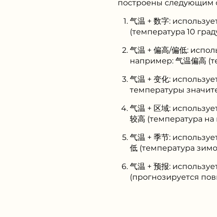
построены следующим 
气温 + 数字: используе
(температура 10 град
气温 + 偏高/偏低: использ
например: 气温偏高 (те
气温 + 变化: используе
температуры значите
气温 + 区域: используе
较高 (температура на 
气温 + 季节: используе
低 (температура зимо
气温 + 预报: использу
(прогнозируется пов