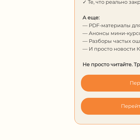
✓ Те, что реально за
А еще:
— PDF-материалы дл
— Анонсы мини-курсо
— Разборы частых о
— И просто новости 
Не просто читайте. Т
Пер
Перейт