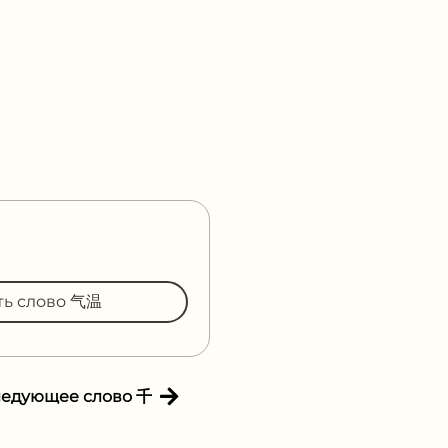
ть слово 气温
ледующее слово 千