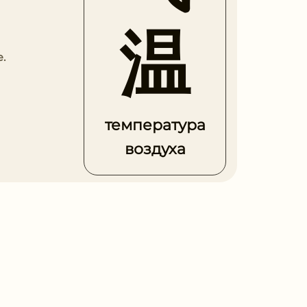
温
.
температура
воздуха