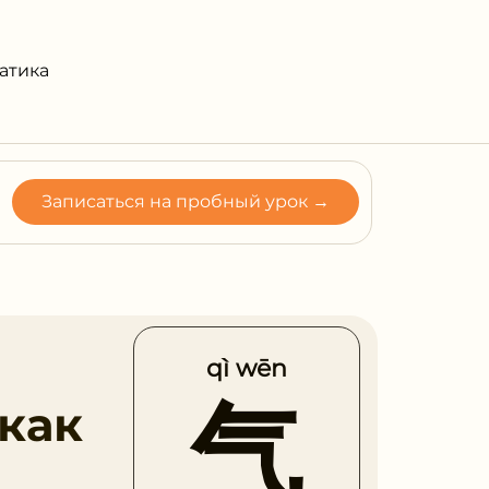
атика
Записаться на пробный урок →
qì wēn
气
 как