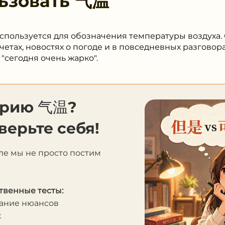
ьзовать
气温
спользуется для обозначения температуры воздуха. 
четах, новостях о погоде и в повседневных разговора
егодня очень жарко".
орию 气温?
верьте себя!
ле мы не просто постим
твенные тесты:
мание нюансов
к