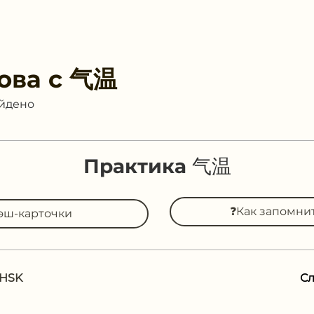
ова с
气温
айдено
Практика 气温
❓Как запомни
эш-карточки
 HSK
С