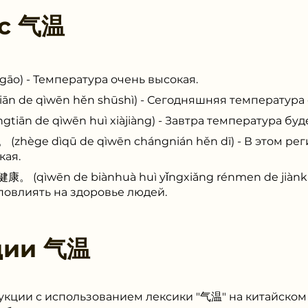
 с
气温
o) - Температура очень высокая.
 de qìwēn hěn shūshì) - Сегодняшняя температура 
 de qìwēn huì xiàjiàng) - Завтра температура буде
e dìqū de qìwēn chángnián hěn dī) - В этом рег
кая.
wēn de biànhuà huì yǐngxiǎng rénmen de jiànkā
овлиять на здоровье людей.
ции
气温
укции с использованием лексики "气温" на китайском