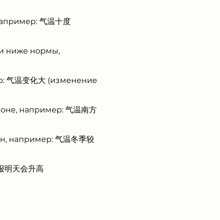
, например: 气温十度
ли ниже нормы,
мер: 气温变化大 (изменение
гионе, например: 气温南方
зон, например: 气温冬季较
气温预报明天会升高