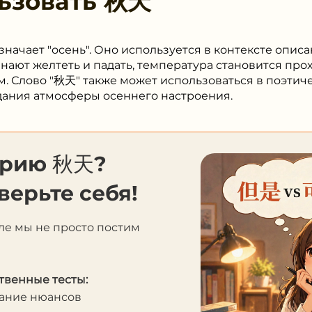
ьзовать
秋天
начает "осень". Оно используется в контексте описа
нают желтеть и падать, температура становится прох
. Слово "秋天" также может использоваться в поэтич
дания атмосферы осеннего настроения.
орию 秋天?
верьте себя!
ле мы не просто постим
твенные тесты:
мание нюансов