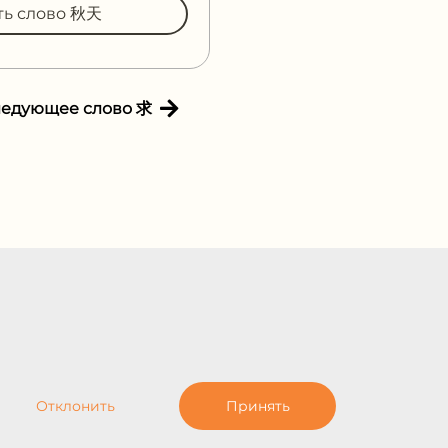
ть слово 秋天
ледующее слово 求
Отклонить
Принять