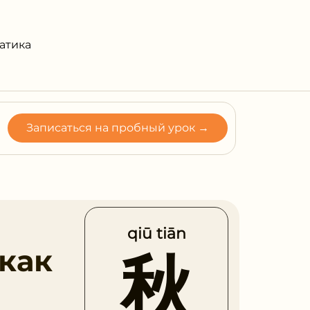
атика
Записаться на пробный урок →
qiū tiān
 как
秋