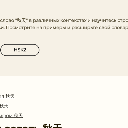
 слово "秋天" в различных контекстах и научитесь стр
и. Посмотрите на примеры и расширьте свой слова
HSK2
ия 秋天
с 秋天
глифом 秋天