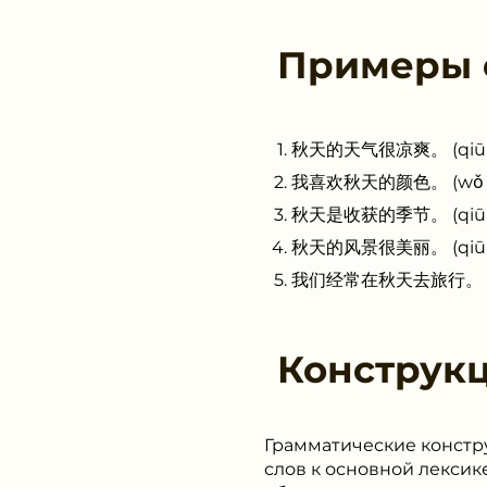
Примеры
秋天的天气很凉爽。 (qiū tiān
我喜欢秋天的颜色。 (wǒ xǐ hu
秋天是收获的季节。 (qiū tiān 
秋天的风景很美丽。 (qiū tiān
我们经常在秋天去旅行。 (wǒ men
Конструк
Грамматические констру
слов к основной лексик