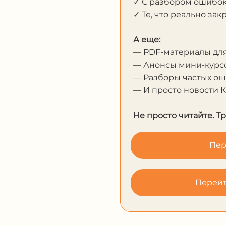
✓ С разбором ошибо
✓ Те, что реально за
А еще:
— PDF-материалы дл
— Анонсы мини-курсо
— Разборы частых о
— И просто новости 
Не просто читайте. Т
Пер
Перейт