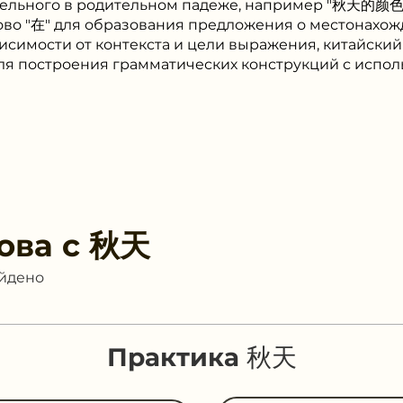
ельного в родительном падеже, например "秋天的颜色" 
ово "在" для образования предложения о местонах
ависимости от контекста и цели выражения, китайски
ля построения грамматических конструкций с испо
ова с
秋天
айдено
Практика 秋天