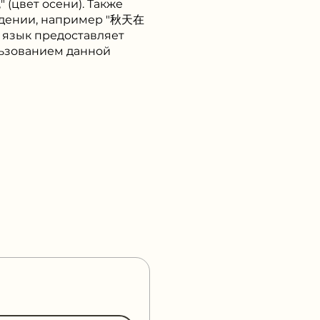
(цвет осени). Также
ождении, например "秋天在
й язык предоставляет
льзованием данной