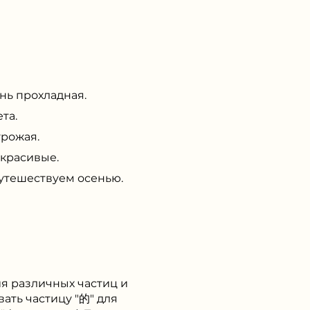
нь прохладная.
та.
урожая.
 красивые.
путешествуем осенью.
я различных частиц и
вать частицу "的" для