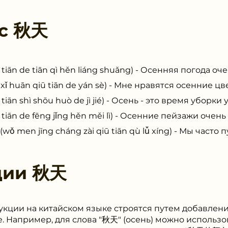
 с
秋天
 de tiān qì hěn liáng shuǎng) - Осенняя погода оче
ān qiū tiān de yán sè) - Мне нравятся осенние цве
shì shōu huò de jì jié) - Осень - это время уборки 
 de fēng jǐng hěn měi lì) - Осенние пейзажи очень
 jīng cháng zài qiū tiān qù lǚ xíng) - Мы часто 
ции
秋天
кции на китайском языке строятся путем добавлени
е. Например, для слова "秋天" (осень) можно использо