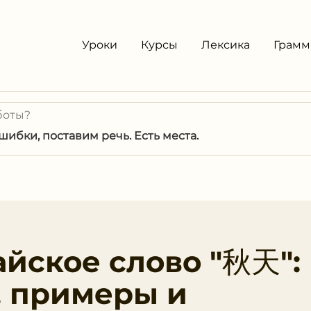
Уроки
Курсы
Лексика
Грамм
боты?
ибки, поставим речь. Есть места.
айское слово "秋天":
, примеры и