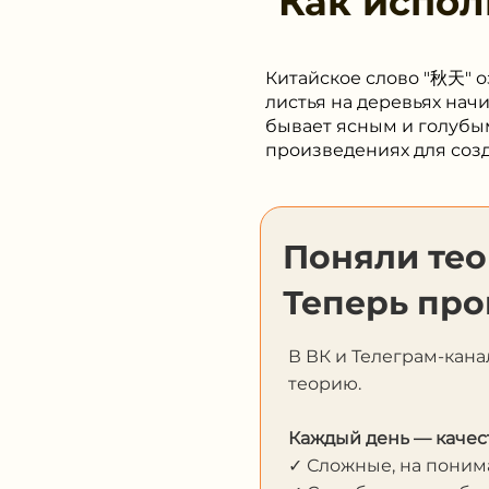
Как испол
Китайское слово "秋天" оз
листья на деревьях начи
бывает ясным и голубым
произведениях для соз
Поняли те
Теперь про
В ВК и Телеграм-кана
теорию.
Каждый день — качес
✓ Сложные, на пони