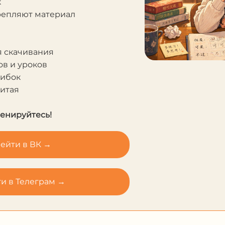
к
крепляют материал
я скачивания
в и уроков
шибок
Китая
ренируйтесь!
ейти в ВК →
и в Телеграм →