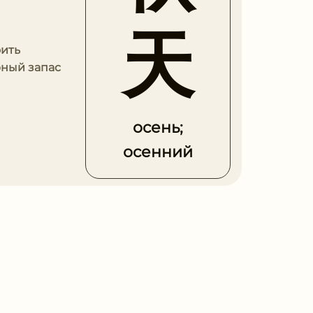
天
оить
рный запас
осень;
осенний