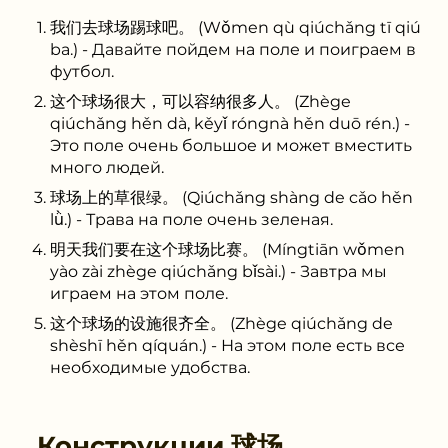
我们去球场踢球吧。 (Wǒmen qù qiúchǎng tī qiú
ba.) - Давайте пойдем на поле и поиграем в
футбол.
这个球场很大，可以容纳很多人。 (Zhège
qiúchǎng hěn dà, kěyǐ róngnà hěn duō rén.) -
Это поле очень большое и может вместить
много людей.
球场上的草很绿。 (Qiúchǎng shàng de cǎo hěn
lǜ.) - Трава на поле очень зеленая.
明天我们要在这个球场比赛。 (Míngtiān wǒmen
yào zài zhège qiúchǎng bǐsài.) - Завтра мы
играем на этом поле.
这个球场的设施很齐全。 (Zhège qiúchǎng de
shèshī hěn qíquán.) - На этом поле есть все
необходимые удобства.
Конструкции
球场