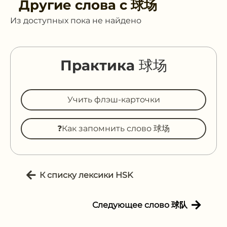
Другие слова с
球场
Из доступных пока не найдено
Практика 球场
Учить флэш-карточки
❓Как запомнить слово 球场
К списку лексики HSK
Следующее слово 球队