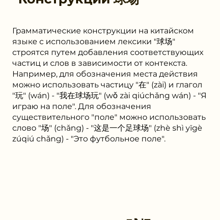
Грамматические конструкции на китайском
языке с использованием лексики "球场"
строятся путем добавления соответствующих
частиц и слов в зависимости от контекста.
Например, для обозначения места действия
можно использовать частицу "在" (zài) и глагол
"玩" (wán) - "我在球场玩" (wǒ zài qiúchǎng wán) - "Я
играю на поле". Для обозначения
существительного "поле" можно использовать
слово "场" (chǎng) - "这是一个足球场" (zhè shì yīgè
zúqiú chǎng) - "Это футбольное поле".