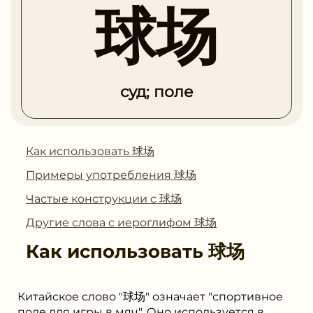
球场
суд; поле
Как использовать 球场
Примеры употребления 球场
Частые конструкции с 球场
Другие слова с иероглифом 球场
Как использовать
球场
Китайское слово "球场" означает "спортивное
поле для игры в мяч". Оно используется в