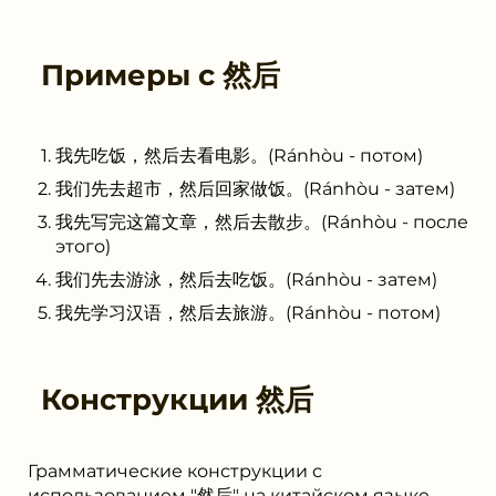
Примеры с
然后
我先吃饭，然后去看电影。(Ránhòu - потом)
我们先去超市，然后回家做饭。(Ránhòu - затем)
我先写完这篇文章，然后去散步。(Ránhòu - после
этого)
我们先去游泳，然后去吃饭。(Ránhòu - затем)
我先学习汉语，然后去旅游。(Ránhòu - потом)
Конструкции
然后
Грамматические конструкции с
использованием "然后" на китайском языке