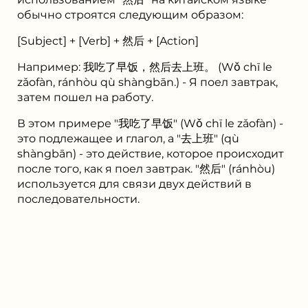
обычно строятся следующим образом:
[Subject] + [Verb] + 然后 + [Action]
Например: 我吃了早饭，然后去上班。 (Wǒ chī le
zǎofàn, ránhòu qù shàngbān.) - Я поел завтрак,
затем пошел на работу.
В этом примере "我吃了早饭" (Wǒ chī le zǎofàn) -
это подлежащее и глагол, а "去上班" (qù
shàngbān) - это действие, которое происходит
после того, как я поел завтрак. "然后" (ránhòu)
используется для связи двух действий в
последовательности.