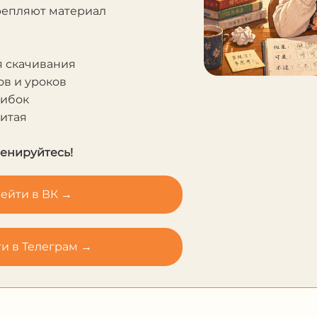
крепляют материал
я скачивания
в и уроков
шибок
Китая
ренируйтесь!
ейти в ВК →
и в Телеграм →