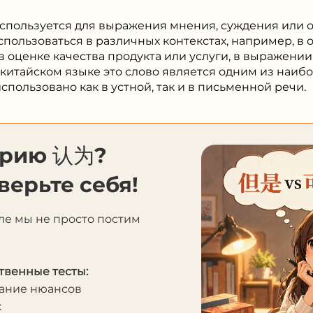
используется для выражения мнения, суждения или 
спользоваться в различных контекстах, например, в
в оценке качества продукта или услуги, в выражении
 В китайском языке это слово является одним из наи
спользовано как в устной, так и в письменной речи.
орию 认为?
верьте себя!
ле мы не просто постим
твенные тесты:
мание нюансов
к