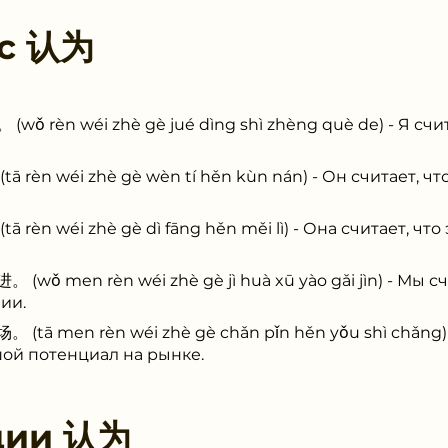
 с
认为
n wéi zhè gè jué dìng shì zhèng què de) - Я счит
 wéi zhè gè wèn tí hěn kùn nán) - Он считает, чт
wéi zhè gè dì fāng hěn měi lì) - Она считает, что 
en rèn wéi zhè gè jì huà xū yào gǎi jìn) - Мы счи
ии.
en rèn wéi zhè gè chǎn pǐn hěn yǒu shì chǎng) - 
ой потенциал на рынке.
ции
认为