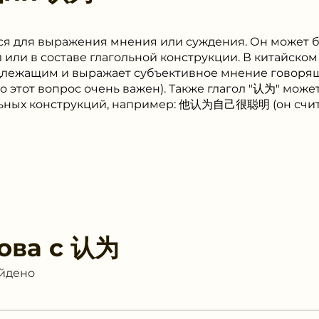
ся для выражения мнения или суждения. Он может б
 или в составе глагольной конструкции. В китайском
одлежащим и выражает субъективное мнение говор
этот вопрос очень важен). Также глагол "认为" может
льных конструкций, например: 他认为自己很聪明 (он счита
ова с
认为
айдено