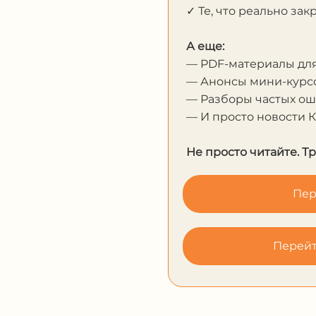
✓ Те, что реально за
А еще:
— PDF-материалы дл
— Анонсы мини-курсо
— Разборы частых о
— И просто новости 
Не просто читайте. Т
Пер
Перейт