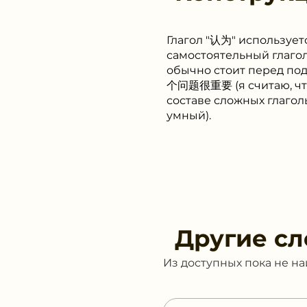
Глагол "认为" использует
самостоятельный глагол
обычно стоит перед п
个问题很重要 (я считаю, что 
составе сложных глаго
умный).
Другие сл
Из доступных пока не н