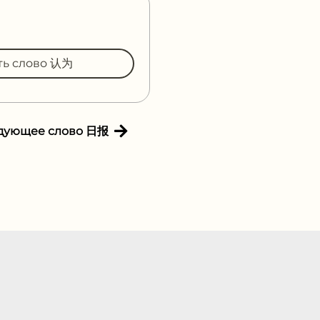
ть слово 认为
дующее слово 日报