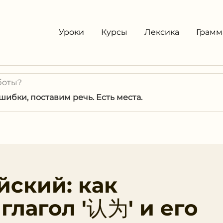
Уроки
Курсы
Лексика
Грамм
боты?
ибки, поставим речь. Есть места.
йский: как
глагол '认为' и его