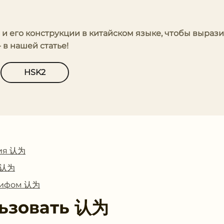
' и его конструкции в китайском языке, чтобы вырази
 в нашей статье!
HSK2
ия 认为
с 认为
глифом 认为
ьзовать
认为