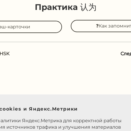
Практика 认为
❓Как запомни
эш-карточки
 HSK
Сле
cookies и Яндекс.Метрики
налитики Яндекс.Метрика для корректной работы
ния источников трафика и улучшения материалов