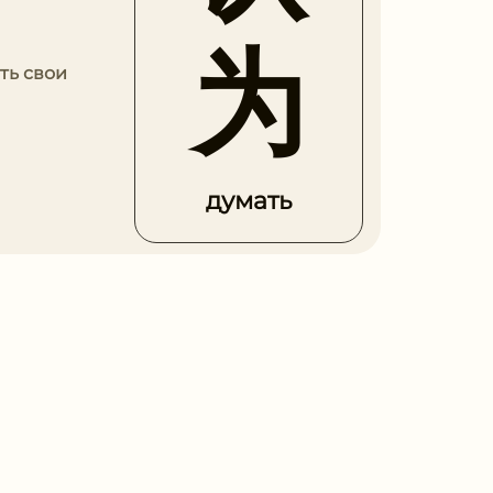
为
ть свои
думать