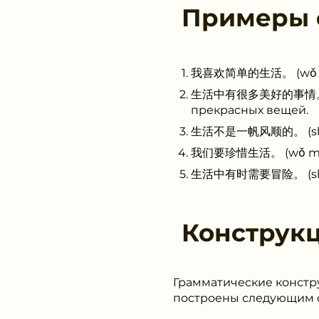
Примеры
我喜欢简单的生活。 (wǒ xǐ hu
生活中有很多美好的事情。 (shēn
прекрасных вещей.
生活不是一帆风顺的。 (shēng h
我们要珍惜生活。 (wǒ men y
生活中有时需要冒险。 (shēng h
Конструк
Грамматические констру
построены следующим 