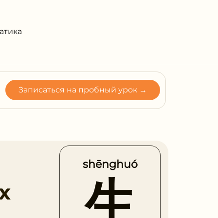
атика
Записаться на пробный урок →
shēnghuó
生
х