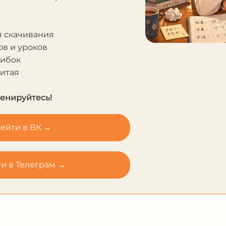
я скачивания
в и уроков
шибок
Китая
ренируйтесь!
ейти в ВК →
и в Телеграм →