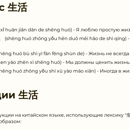
 с
生活
ān jiǎn dān de shēng huó) - Я люблю простую жиз
g huó zhōng yǒu hěn duō měi hǎo de shì qíng) -
uó bù shì yī fān fēng shùn de) - Жизнь не всегда 
ào zhēn xī shēng huó) - Мы должны ценить жизнь
uó zhōng yǒu shí xū yào mào xiǎn) - Иногда в жи
ции
生活
кции на китайском языке, использующие лексику "生
образом: