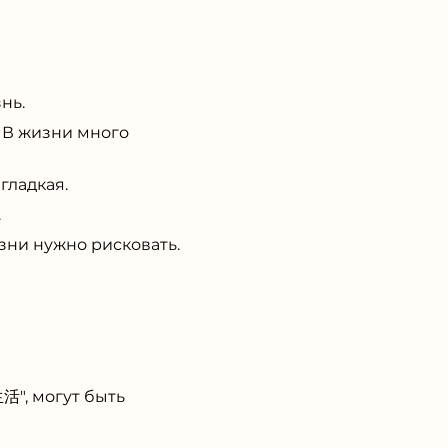
нь.
 В жизни много
гладкая.
.
зни нужно рисковать.
活", могут быть