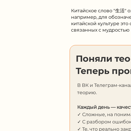
Китайское слово "生活" оз
например, для обозначе
китайской культуре это
связанных с мудростью
Поняли те
Теперь про
В ВК и Телеграм-кана
теорию.
Каждый день — качес
✓ Сложные, на пони
✓ С разбором ошибо
✓ Те, что реально за