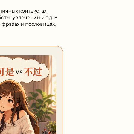
личных контекстах,
ы, увлечений и т.д. В
 фразах и пословицах,