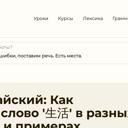
Уроки
Курсы
Лексика
Грамм
боты?
ибки, поставим речь. Есть места.
айский: Как
 слово '生活' в разны
 и примерах