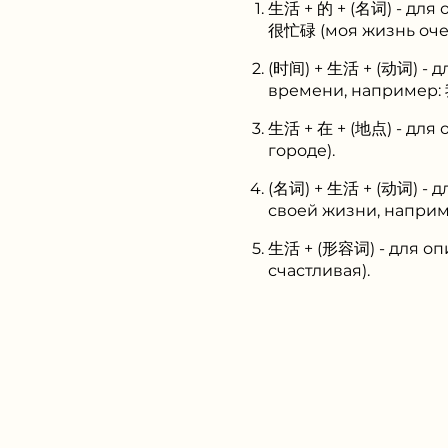
生活 + 的 + (名词) - для
很忙碌 (моя жизнь очен
(时间) + 生活 + (动词) - 
времени, например:
生活 + 在 + (地点) - для
городе).
(名词) + 生活 + (动词) - 
своей жизни, напри
生活 + (形容词) - для о
счастливая).