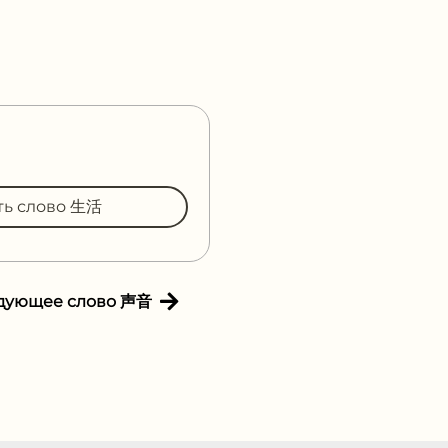
ть слово 生活
дующее слово 声音