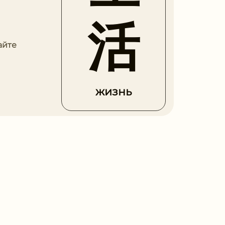
活
айте
жизнь