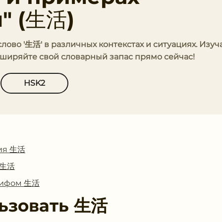
" (生活)
слово '生活' в различных контекстах и ситуациях. Изуч
сширяйте свой словарный запас прямо сейчас!
HSK2
ия 生活
с 生活
глифом 生活
ьзовать
生活