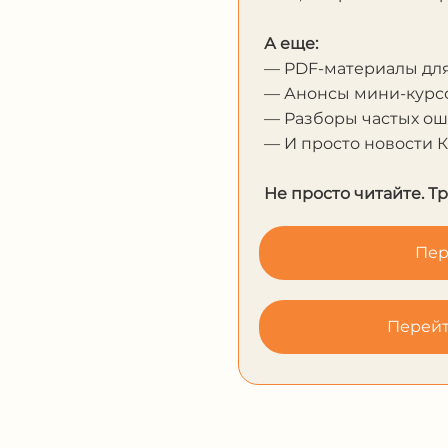
А еще:
— PDF-материалы дл
— Анонсы мини-курсо
— Разборы частых о
— И просто новости 
Не просто читайте. Т
Пер
Перейт