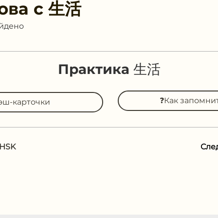
ова с
生活
айдено
Практика 生活
❓Как запомни
эш-карточки
 HSK
Сле