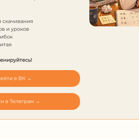
в и уроков
шибок
Китая
ренируйтесь!
ейти в ВК →
и в Телеграм →
 с
市长