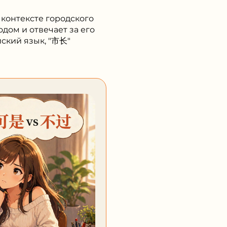
йский язык, "市长"