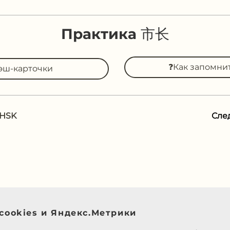
❓Как запомни
эш-карточки
 HSK
Сле
cookies и Яндекс.Метрики
налитики Яндекс.Метрика для корректной работы
ния источников трафика и улучшения материалов