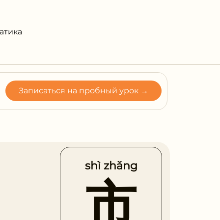
атика
shì zhǎng
市