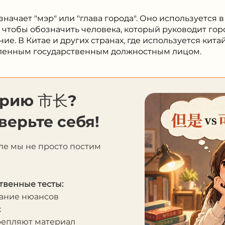
ие. В Китае и других странах, где используется кита
вленным государственным должностным лицом.
орию 市长?
верьте себя!
ле мы не просто постим
твенные тесты:
мание нюансов
к
крепляют материал
я скачивания