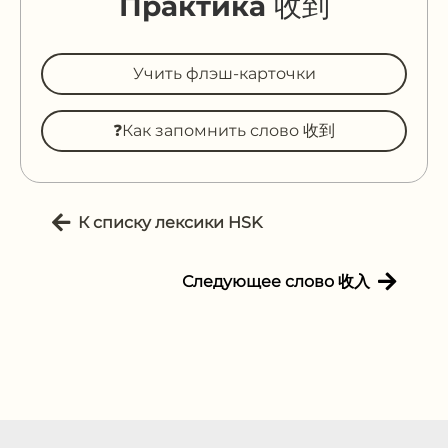
Практика 收到
Учить флэш-карточки
❓Как запомнить слово 收到
К списку лексики HSK
Следующее слово 收入