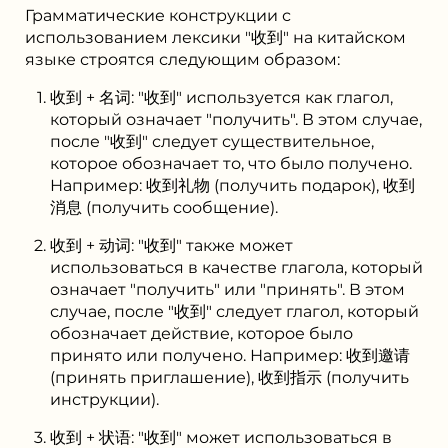
Грамматические конструкции с
использованием лексики "收到" на китайском
языке строятся следующим образом:
收到 + 名词: "收到" используется как глагол,
который означает "получить". В этом случае,
после "收到" следует существительное,
которое обозначает то, что было получено.
Например: 收到礼物 (получить подарок), 收到
消息 (получить сообщение).
收到 + 动词: "收到" также может
использоваться в качестве глагола, который
означает "получить" или "принять". В этом
случае, после "收到" следует глагол, который
обозначает действие, которое было
принято или получено. Например: 收到邀请
(принять приглашение), 收到指示 (получить
инструкции).
收到 + 状语: "收到" может использоваться в