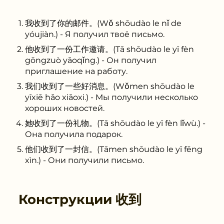
我收到了你的邮件。(Wǒ shōudào le nǐ de
yóujiàn.) - Я получил твоё письмо.
他收到了一份工作邀请。(Tā shōudào le yī fèn
gōngzuò yāoqǐng.) - Он получил
приглашение на работу.
我们收到了一些好消息。(Wǒmen shōudào le
yīxiē hǎo xiāoxi.) - Мы получили несколько
хороших новостей.
她收到了一份礼物。(Tā shōudào le yī fèn lǐwù.) -
Она получила подарок.
他们收到了一封信。(Tāmen shōudào le yī fēng
xìn.) - Они получили письмо.
Конструкции
收到