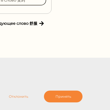
ть слово 受到
дующее слово 舒服
Отклонить
Принять