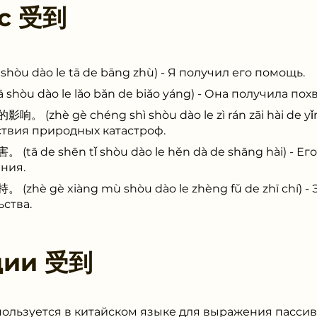
 с
受到
dào le tā de bāng zhù) - Я получил его помощь.
 dào le lǎo bǎn de biǎo yáng) - Она получила похв
è gè chéng shì shòu dào le zì rán zāi hài de yǐng
ствия природных катастроф.
e shēn tǐ shòu dào le hěn dà de shāng hài) - Его
ния.
gè xiàng mù shòu dào le zhèng fǔ de zhī chí) - Э
ства.
ции
受到
пользуется в китайском языке для выражения пассив