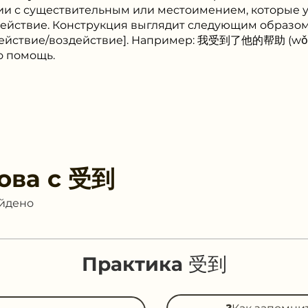
ии с существительным или местоимением, которые ук
 действие. Конструкция выглядит следующим образом
действие/воздействие]. Например: 我受到了他的帮助 (wǒ s
о помощь.
ова с
受到
айдено
Практика 受到