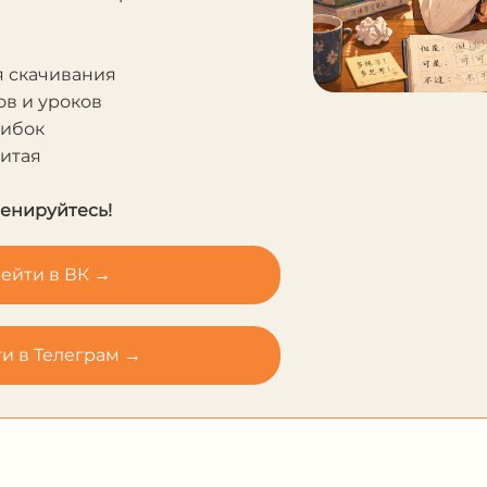
я скачивания
в и уроков
шибок
Китая
ренируйтесь!
ейти в ВК →
и в Телеграм →