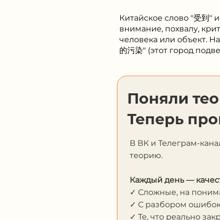
Китайское слово "受到" ис
внимание, похвалу, крит
человека или объект.
的污染" (этот город подве
Поняли те
Теперь про
В ВК и Телеграм-кана
теорию.
Каждый день — качес
✓ Сложные, на пони
✓ С разбором ошибо
✓ Те, что реально за