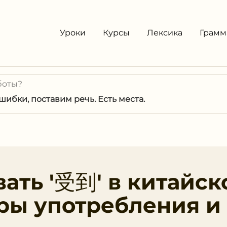
Уроки
Курсы
Лексика
Грамм
боты?
ибки, поставим речь. Есть места.
вать '受到' в китайск
ры употребления и