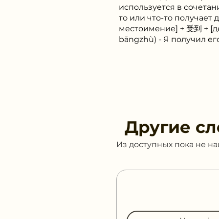
используется в сочетан
то или что-то получает
местоимение] + 受到 + [
bāngzhù) - Я получил ег
Другие сл
Из доступных пока не н