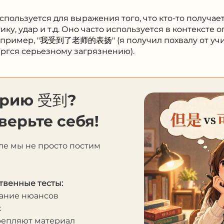
пользуется для выражения того, что кто-то получает
ику, удар и т.д. Оно часто используется в контексте
 Например, "我受到了老师的表扬" (я получил похвалу от
ргся серьезному загрязнению).
орию 受到?
верьте себя!
ле мы не просто постим
твенные тесты:
мание нюансов
к
крепляют материал