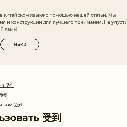
' в китайском языке с помощью нашей статьи. Мы
я и конструкции для лучшего понимания. Не упуст
й язык!
HSK2
ия 受到
с 受到
глифом 受到
ьзовать
受到