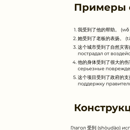
Примеры
我受到了他的帮助。 (wǒ shòu 
她受到了老板的表扬。 (tā shòu
这个城市受到了自然灾害的影响。 (zh
пострадал от воздей
他的身体受到了很大的伤害。 (tā d
серьезные поврежде
这个项目受到了政府的支持。 (zhè 
поддержку правитель
Конструк
Глагол 受到 (shòudào) ис