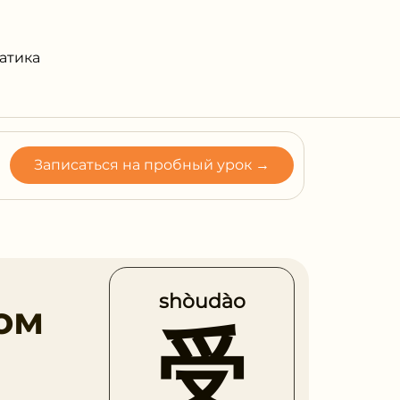
атика
Записаться на пробный урок →
shòudào
ом
受