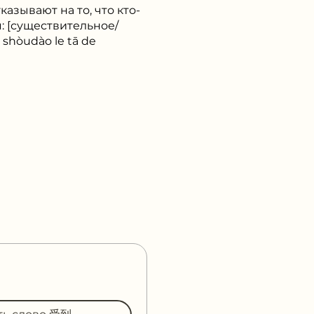
азывают на то, что кто-
: [существительное/
hòudào le tā de