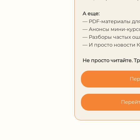
А еще:
— PDF-материалы дл
— Анонсы мини-курсо
— Разборы частых о
— И просто новости 
Не просто читайте. Т
Пер
Перейт