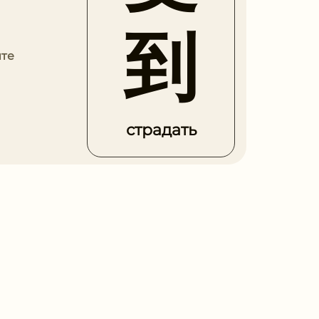
到
ите
страдать