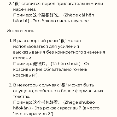
"很" ставится перед прилагательным или
наречием.
Пример: 这个菜很好吃。 (Zhège cài hěn
hǎochī.) - Это блюдо очень вкусное.
Исключения:
В разговорной речи "很" может
использоваться для усиления
высказывания без конкретного значения
степени.
Пример: 他很帅。 (Tā hěn shuài.) - Он
красивый (не обязательно "очень
красивый").
В некоторых случаях "很" может быть
опущено, особенно в более формальных
текстах.
Пример: 这个书包好看。 (Zhège shūbāo
hǎokàn.) - Эта рюкзак красивый (вместо
"очень красивый").