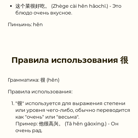
这个菜很好吃。 (Zhège cài hěn hǎochī.) - Это
блюдо очень вкусное.
Пиньинь: hěn
Правила использования
很
Грамматика: 很 (hěn)
Правила использования:
"很" используется для выражения степени
или уровня чего-либо, обычно переводится
как "очень" или "весьма".
Пример: 他很高兴。 (Tā hěn gāoxìng.) - Он
очень рад.