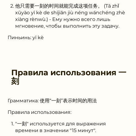
他只需要⼀刻的时间就能完成这项任务。 (Tā zhǐ
xūyào yī kè de shíjiān jiù néng wánchéng zhè
xiàng rènwù.) - Ему нужно всего лишь
мгновение, чтобы выполнить эту задачу.
Пиньинь: yī kè
Правила использования
⼀
刻
Грамматика: 使用“⼀刻”表示时间的用法
Правила использования:
"⼀刻" используется для выражения
времени в значении "15 минут".