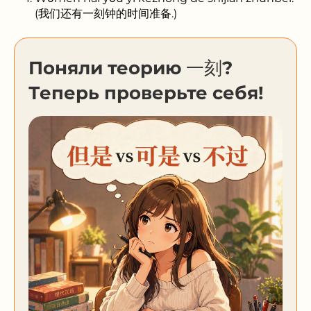
(我们还有一刻钟的时间准备.)
Поняли теорию ⼀刻?
Теперь проверьте себя!