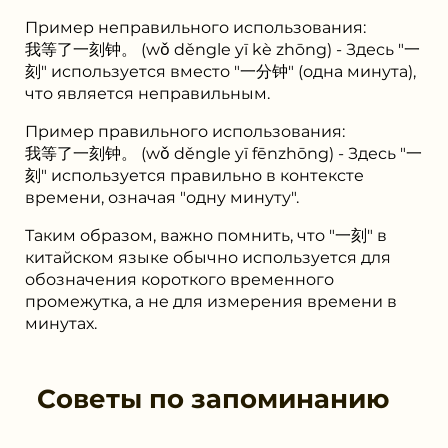
Пример неправильного использования:
我等了⼀刻钟。 (wǒ děngle yī kè zhōng) - Здесь "⼀
刻" используется вместо "一分钟" (одна минута),
что является неправильным.
Пример правильного использования:
我等了⼀刻钟。 (wǒ děngle yī fēnzhōng) - Здесь "⼀
刻" используется правильно в контексте
времени, означая "одну минуту".
Таким образом, важно помнить, что "⼀刻" в
китайском языке обычно используется для
обозначения короткого временного
промежутка, а не для измерения времени в
минутах.
Советы по запоминанию