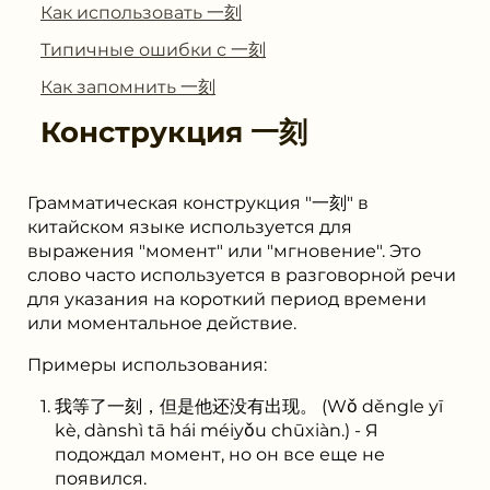
Как использовать ⼀刻
Типичные ошибки с ⼀刻
Как запомнить ⼀刻
Конструкция
⼀刻
Грамматическая конструкция "⼀刻" в
китайском языке используется для
выражения "момент" или "мгновение". Это
слово часто используется в разговорной речи
для указания на короткий период времени
или моментальное действие.
Примеры использования:
我等了⼀刻，但是他还没有出现。 (Wǒ děngle yī
kè, dànshì tā hái méiyǒu chūxiàn.) - Я
подождал момент, но он все еще не
появился.