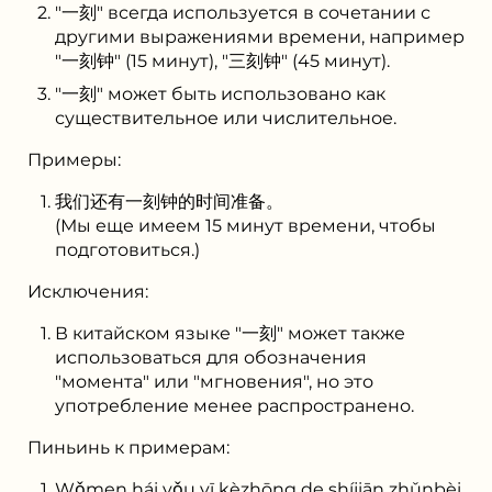
"⼀刻" всегда используется в сочетании с
другими выражениями времени, например
"⼀刻钟" (15 минут), "三刻钟" (45 минут).
"⼀刻" может быть использовано как
существительное или числительное.
Примеры:
我们还有⼀刻钟的时间准备。
(Мы еще имеем 15 минут времени, чтобы
подготовиться.)
Исключения:
В китайском языке "⼀刻" может также
использоваться для обозначения
"момента" или "мгновения", но это
употребление менее распространено.
Пиньинь к примерам:
Wǒmen hái yǒu yī kèzhōng de shíjiān zhǔnbèi.