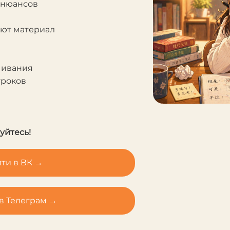
 нюансов
яют материал
чивания
уроков
уйтесь!
ти в ВК →
в Телеграм →