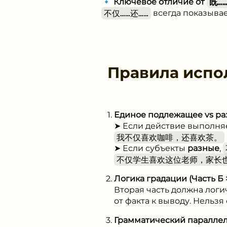
🔹
Ключевое отличие от
既…
不仅……还……
всегда показыва
Правила испо
Единое подлежащее vs р
➤ Если действие выполня
我不仅喜欢咖啡，还喜欢茶。
➤ Если субъекты
разные
,
不仅学生喜欢这位老师，家长
Логика градации (Часть Б 
Вторая часть должна логич
от факта к выводу. Нельз
Грамматический паралле