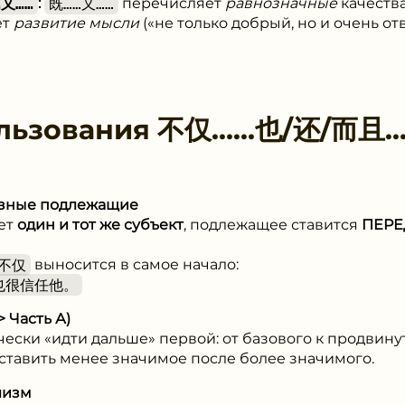
…又……
:
既……又……
перечисляет
равнозначные
качества
ет
развитие мысли
(«не только добрый, но и очень от
льзования
不仅……也/还/⽽且
азные подлежащие
ет
один и тот же субъект
, подлежащее ставится
ПЕРЕ
不仅
выносится в самое начало:
也很信任他。
> Часть А)
ески «идти дальше» первой: от базового к продвинут
я ставить менее значимое после более значимого.
лизм