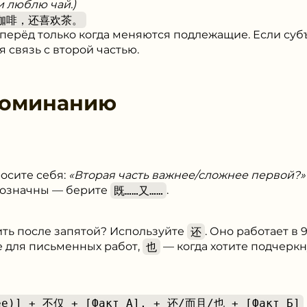
и люблю чай.)
咖啡，还喜欢茶。
ерёд только когда меняются подлежащие. Если субъ
 связь с второй частью.
поминанию
росите себя:
«Вторая часть важнее/сложнее первой?»
внозначны — берите
既……又……
.
ить после запятой? Используйте
还
. Оно работает в
 для письменных работ,
也
— когда хотите подчеркн
щее)] + 不仅 + [Факт А], + 还/而且/也 + [Факт Б]