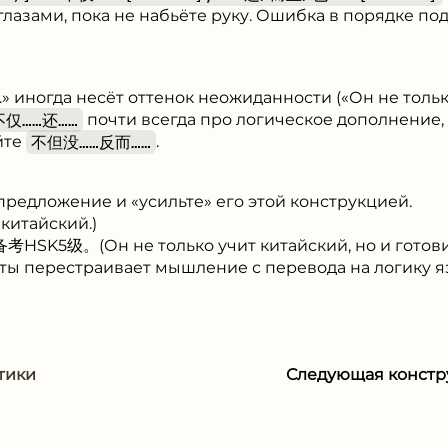
глазами, пока не набьёте руку. Ошибка в порядке по
…» иногда несёт оттенок неожиданности («Он не толь
不仅……还……
почти всегда про логическое дополнение, 
йте
不但没……反而……
.
редложение и «усильте» его этой конструкцией.
итайский.)
。(Он не только учит китайский, но и готовитс
ты перестраивает мышление с перевода на логику я
тики
Следующая конст