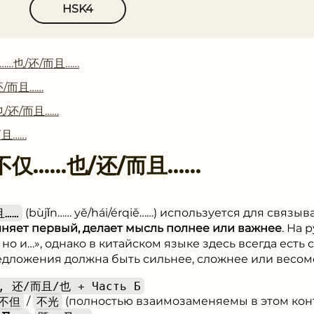
HSK4
仅……也/还/⽽且……
/还/⽽且……
也/还/⽽且……
⽽且……
不仅……也/还/⽽且……
且……
(bùjǐn…… yě/hái/érqiě……) используется для связы
лняет первый, делает мысль полнее или важнее
. На 
 но и…», однако в китайском языке здесь всегда есть
редложения должна быть сильнее, сложнее или весом
, 还/而且/也 + Часть Б
不但
/
不光
(полностью взаимозаменяемы в этом конт