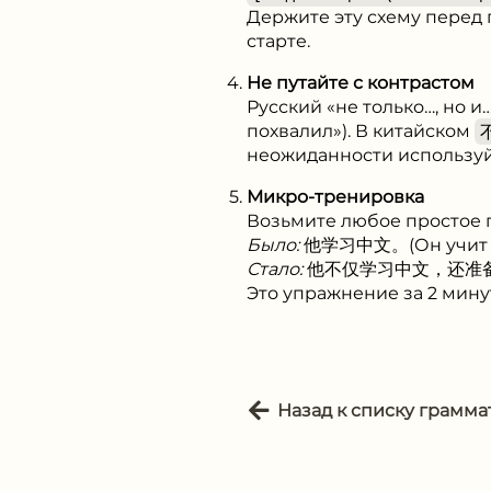
Держите эту схему перед 
старте.
Не путайте с контрастом
Русский «не только…, но и
похвалил»). В китайском
неожиданности использу
Микро-тренировка
Возьмите любое простое п
Было:
他学习中文。(Он учит к
Стало:
他不仅学习中文，还准备考HSK5级
Это упражнение за 2 мину
Назад к списку грамма