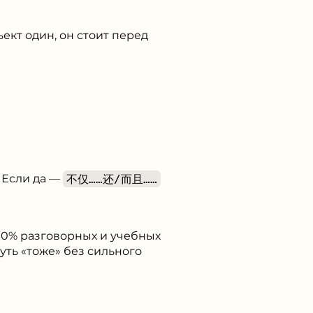
ект один, он стоит перед
Если да —
不仅……还/而且……
 90% разговорных и учебных
уть «тоже» без сильного