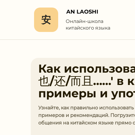
AN LAOSHI
安
Онлайн-школа
китайского языка
Как использов
也/还/⽽且……' в к
примеры и упо
Узнайте, как правильно использоват
примеров и рекомендаций. Погрузите
общения на китайском языке прямо с