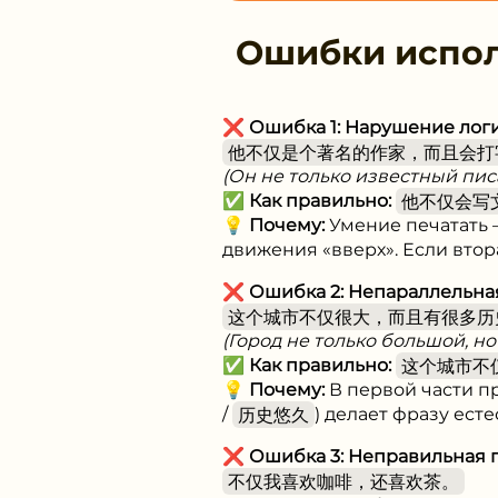
Ошибки испо
❌
Ошибка 1: Нарушение лог
他不仅是个著名的作家，而且会打
(Он не только известный писа
✅
Как правильно:
他不仅会写
💡
Почему:
Умение печатать —
движения «вверх». Если втор
❌
Ошибка 2: Непараллельна
这个城市不仅很大，而且有很多历
(Город не только большой, но
✅
Как правильно:
这个城市不
💡
Почему:
В первой части пр
/
历史悠久
) делает фразу есте
❌
Ошибка 3: Неправильная
不仅我喜欢咖啡，还喜欢茶。