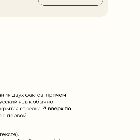
вания двух фактов, причём
русский язык обычно
 скрытая стрелка
↗ вверх по
ее первой.
ексте).