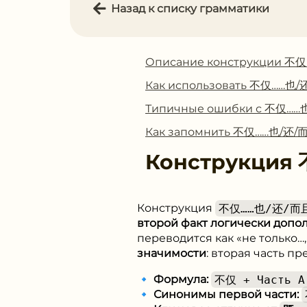
Назад к списку грамматики
Описание конструкции 不
Как использовать 不仅……也
Типичные ошибки с 不仅……
Как запомнить 不仅……也/还/
Конструкция
Конструкция
不仅……也/还/而
второй факт логически допо
переводится как «не только…,
значимости
: вторая часть п
🔹
Формула:
不仅 + Часть А
🔹
Синонимы первой части: