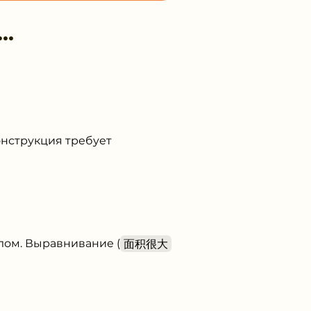
…
онструкция требует
лом. Выравнивание (
面积很大