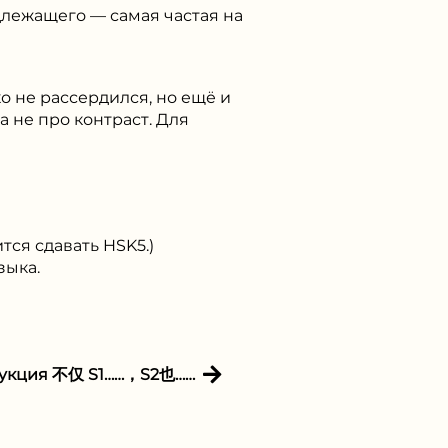
длежащего — самая частая на
ко не рассердился, но ещё и
а не про контраст. Для
я сдавать HSK5.)
зыка.
рукция 不仅 S1……，S2也……