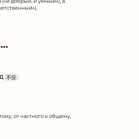
 («и добрый, и умный»), а
ветственный»).
……
Д
不仅
:
ому, от частного к общему,