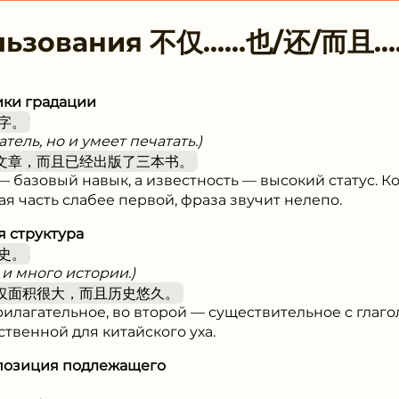
льзования
不仅……也/还/⽽且…
ики градации
字。
тель, но и умеет печатать.)
文章，而且已经出版了三本书。
 базовый навык, а известность — высокий статус. К
ая часть слабее первой, фраза звучит нелепо.
я структура
史。
 и много истории.)
仅面积很大，而且历史悠久。
илагательное, во второй — существительное с глаго
ственной для китайского уха.
 позиция подлежащего