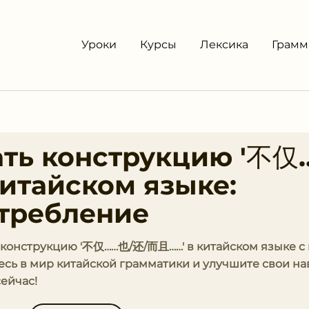
Уроки
Курсы
Лексика
Грамм
ать конструкцию '不仅
итайском языке:
требление
ь конструкцию '不仅……也/还/⽽且……' в китайском языке 
сь в мир китайской грамматики и улучшите свои н
ейчас!