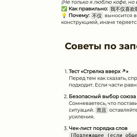
(Не только я люблю кофе, но 
✅
Как правильно:
我不仅喜欢
💡
Почему:
不仅
выносится вп
конструкцией, иначе теряется
Советы по за
Тест «Стрелка вверх ↗»
Перед тем как сказать, сп
подходит. Если части ра
Безопасный выбор союза
Сомневаетесь, что постав
ситуаций.
而且
оставляйте
усиления.
Чек-лист порядка слов
[Подлежащее (если об