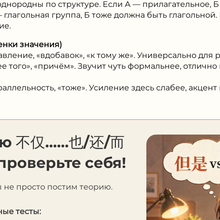
однородны по структуре. Если А — прилагательное, 
 глагольная группа, Б тоже должна быть глагольной.
ие.
енки значения)
ление, «вдобавок», «к тому же». Универсально для р
е того», «причём». Звучит чуть формальнее, отлично 
ллельность, «тоже». Усиление здесь слабее, акцент н
рию 不仅……也/还/⽽
проверьте себя!
ы не просто постим теорию.
ые тесты: