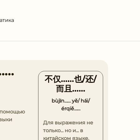
атика
……
不仅……也/还/
⽽且……
bùjǐn…… yě/ hái/
érqiě……
с помощью
авыки
Для выражения не
только... но и... в
китайском языке.