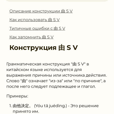
Описание конструкции 由 S V
Как использовать 由 S V
Типичные ошибки с 由 S V
Как запомнить 由 S V
Конструкция
由 S V
Грамматическая конструкция "由 S V" в
китайском языке используется для
выражения причины или источника действия.
Слово "由" означает "из-за" или "по причине", а
после него следует подлежащее и глагол.
Примеры:
由他决定。 (Yóu tā juédìng.) - Это решение
принято им.