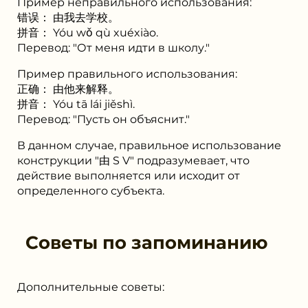
Пример неправильного использования:
错误： 由我去学校。
拼音： Yóu wǒ qù xuéxiào.
Перевод: "От меня идти в школу."
Пример правильного использования:
正确： 由他来解释。
拼音： Yóu tā lái jiěshì.
Перевод: "Пусть он объяснит."
В данном случае, правильное использование
конструкции "由 S V" подразумевает, что
действие выполняется или исходит от
определенного субъекта.
Советы по запоминанию
Дополнительные советы: