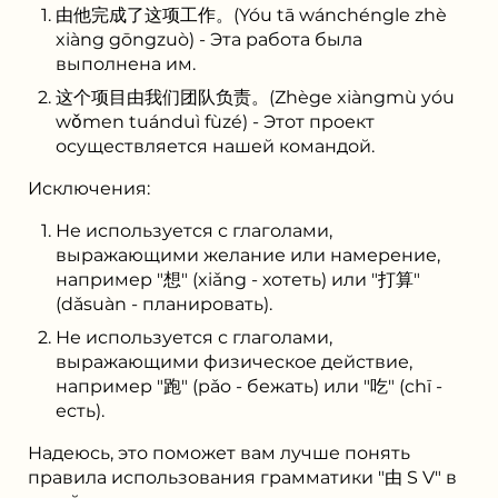
由他完成了这项工作。(Yóu tā wánchéngle zhè
xiàng gōngzuò) - Эта работа была
выполнена им.
这个项目由我们团队负责。(Zhège xiàngmù yóu
wǒmen tuánduì fùzé) - Этот проект
осуществляется нашей командой.
Исключения:
Не используется с глаголами,
выражающими желание или намерение,
например "想" (xiǎng - хотеть) или "打算"
(dǎsuàn - планировать).
Не используется с глаголами,
выражающими физическое действие,
например "跑" (pǎo - бежать) или "吃" (chī -
есть).
Надеюсь, это поможет вам лучше понять
правила использования грамматики "由 S V" в