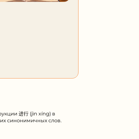
кции 进⾏ (jìn xíng) в
гих синонимичных слов.