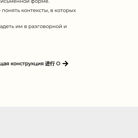
 письменной форме.
понять контексты, в которых
адеть им в разговорной и
щая конструкция 进⾏ O