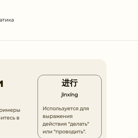
атика
и
进⾏
jìnxíng
Используется для
 примеры
выражения
итесь в
действия "делать"
или "проводить".