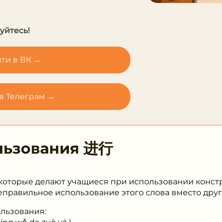
уйтесь!
ти в ВК →
в Телеграм →
льзования
进⾏
которые делают учащиеся при использовании констру
неправильное использование этого слова вместо дру
льзования: