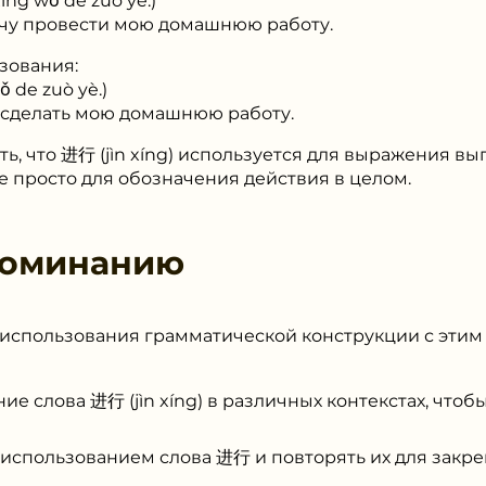
g wǒ de zuò yè.)
очу провести мою домашнюю работу.
зования:
e zuò yè.)
 сделать мою домашнюю работу.
ь, что 进⾏ (jìn xíng) используется для выражения в
е просто для обозначения действия в целом.
поминанию
использования грамматической конструкции с этим 
ие слова 进⾏ (jìn xíng) в различных контекстах, чтоб
 использованием слова 进⾏ и повторять их для закре