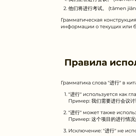
他们将进行考试。 (tāmen jiāng jì
Грамматическая конструкция
информации о текущих или б
Правила испо
Грамматика слова "进行" в кит
"进行" используется как гл
Пример: 我们需要进行会议讨论。 (
"进行" может также использ
Пример: 这个项目的进行情况如何？(
Исключение: "进行" не испо