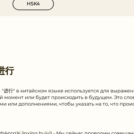
HSK4
进⾏
 "进行" в китайском языке используется для выражен
 момент или будет происходить в будущем. Это слов
ми или дополнениями, чтобы указать на то, что прои
ài jìnxíng huìyì) - Мы сейчас проводим совещан