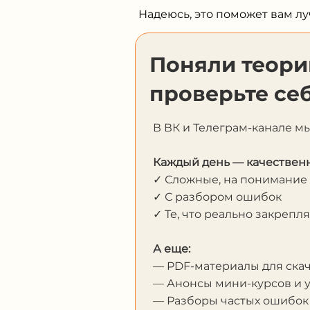
Надеюсь, это поможет вам л
Поняли теор
проверьте себ
В ВК и Телеграм-канале м
Каждый день — качественн
✓ Сложные, на понимание
✓ С разбором ошибок
✓ Те, что реально закрепл
А еще:
— PDF-материалы для ска
— Анонсы мини-курсов и 
— Разборы частых ошибок