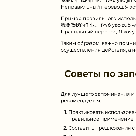
我要进⾏我的作业。 (Wǒ yào jìn xín
Неправильный перевод: Я х
Пример правильного исполь
我要做我的作业。 (Wǒ yào zuò wǒ d
Правильный перевод: Я хочу
Таким образом, важно помнит
осуществления действия, а н
Советы по за
Для лучшего запоминания и 
рекомендуется:
Практиковать использован
правильное применение.
Составить предложения с