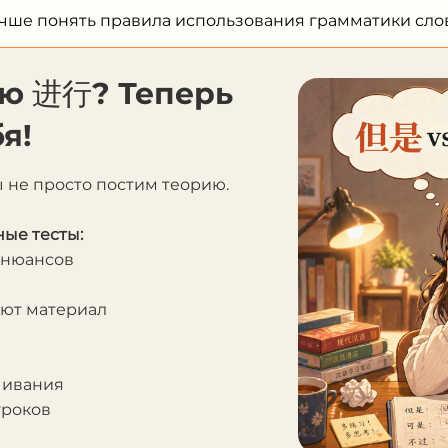
учше понять правила использования грамматики слов
ию 进⾏? Теперь
я!
ы не просто постим теорию.
ые тесты:
 нюансов
яют материал
чивания
уроков