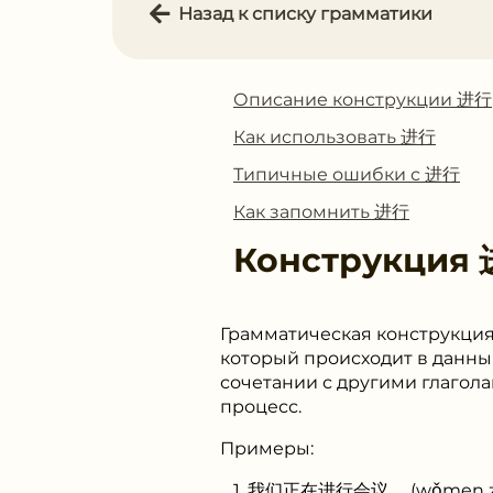
Назад к списку грамматики
Описание конструкции 进⾏
Как использовать 进⾏
Типичные ошибки с 进⾏
Как запомнить 进⾏
Конструкция
Грамматическая конструкция
который происходит в данный
сочетании с другими глагола
процесс.
Примеры:
我们正在进行会议。 (wǒmen zhèngz