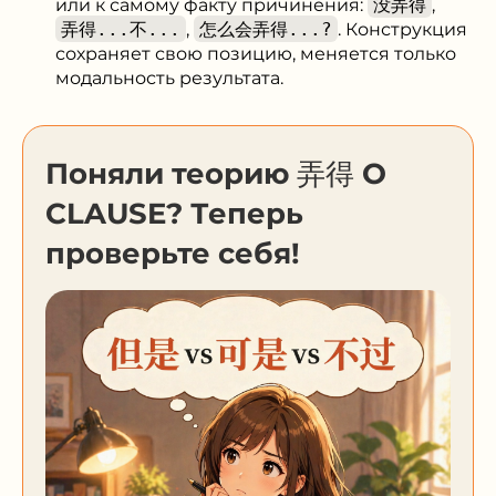
или к самому факту причинения:
没弄得
,
弄得...不...
,
怎么会弄得...?
. Конструкция
сохраняет свою позицию, меняется только
модальность результата.
Поняли теорию 弄得 O
CLAUSE? Теперь
проверьте себя!