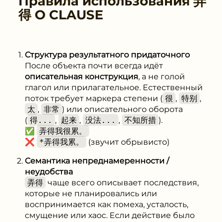
Правила использования
弄
得 O CLAUSE
Структура результатного придаточного
После объекта почти всегда идёт
описательная конструкция
, а не голой
глагол или прилагательное. Естественный
поток требует маркера степени (
很
,
特别
,
太
,
非常
) или описательного оборота
(
得...
,
起来
,
没法...
,
不知所措
).
✅
弄得我很累。
❌
*弄得我累。
(звучит обрывисто)
Семантика непреднамеренности /
неудобства
弄得
чаще всего описывает последствия,
которые не планировались или
воспринимается как помеха, усталость,
смущение или хаос. Если действие было