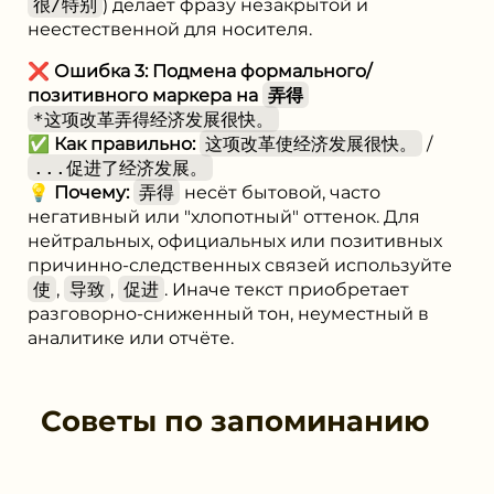
很/特别
) делает фразу незакрытой и
неестественной для носителя.
❌
Ошибка 3: Подмена формального/
позитивного маркера на
弄得
*这项改革弄得经济发展很快。
✅
Как правильно:
这项改革使经济发展很快。
/
...促进了经济发展。
💡
Почему:
弄得
несёт бытовой, часто
негативный или "хлопотный" оттенок. Для
нейтральных, официальных или позитивных
причинно-следственных связей используйте
使
,
导致
,
促进
. Иначе текст приобретает
разговорно-сниженный тон, неуместный в
аналитике или отчёте.
Советы по запоминанию