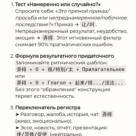
Тест «Намеренно или случайно?»
Спросите себя:
«Это прямой приказ/
просьба или непреднамеренное/побочное
последствие?»
Приказ →
让/叫
.
Непреднамеренный результат, неудобство,
эмоция →
弄得
. Этот мгновенный фильтр
снимает 90% прагматических ошибок.
Формула результатного придаточного
Запоминайте ритмический шаблон:
弄得 + O + 很/特别/太 + Прилагательное
или
弄得 + O + Глагол + 起来/得.../没法...
.
Без этого "обрамления" конструкция
теряет естественность.
Переключатель регистра
➤ Разговор, жалоба, история, чат:
弄得
(живо, эмоционально).
➤ Эссе, новость, отчёт, презентация:
使/导致/促使
(нейтрально,