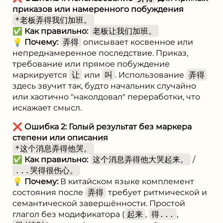
приказов или намеренного побуждения
*老板弄得我们加班。
✅
Как правильно:
老板让我们加班。
💡
Почему:
弄得
описывает косвенное или
непреднамеренное последствие. Приказ,
требование или прямое побуждение
маркируется
让
или
叫
. Использование
弄得
здесь звучит так, будто начальник случайно
или хаотично "наколдовал" переработки, что
искажает смысл.
❌
Ошибка 2: Голый результат без маркера
степени или описания
*这个消息弄得他哭。
✅
Как правильно:
这个消息弄得他大哭起来。
/
...哭得很伤心。
💡
Почему:
В китайском языке комплемент
состояния после
弄得
требует ритмической и
семантической завершённости. Простой
глагол без модификатора (
起来
,
得...
,