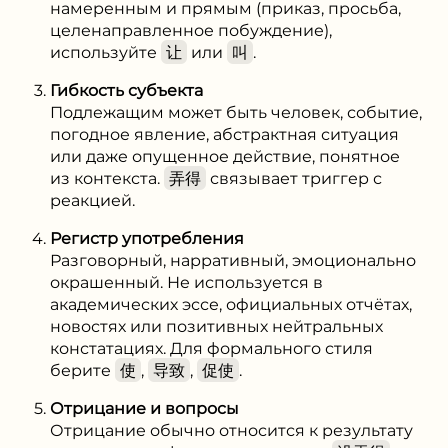
намеренным и прямым (приказ, просьба,
целенаправленное побуждение),
используйте
让
или
叫
.
Гибкость субъекта
Подлежащим может быть человек, событие,
погодное явление, абстрактная ситуация
или даже опущенное действие, понятное
из контекста.
弄得
связывает триггер с
реакцией.
Регистр употребления
Разговорный, нарративный, эмоционально
окрашенный. Не используется в
академических эссе, официальных отчётах,
новостях или позитивных нейтральных
констатациях. Для формального стиля
берите
使
,
导致
,
促使
.
Отрицание и вопросы
Отрицание обычно относится к результату