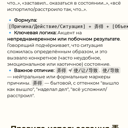
что...», «заставил... оказаться в состоянии...», «всё
испортило/расстроило так, что...».
🔹
Формула:
[Причина/Действие/Ситуация] + 弄得 + [Объек
🔹
Ключевая логика:
Акцент на
непреднамеренном или побочном результате
.
Говорящий подчёркивает, что ситуация
сложилась определённым образом, и это
вызвало конкретное (часто неудобное,
эмоциональное или хаотичное) состояние.
🔹
Важное отличие:
弄得
≠
使/让/导致
.
使/导致
— нейтральные или формальные маркеры
причины.
弄得
— бытовой, с оттенком "вышло
как вышло", "наделал дел", "всё усложнил/
расстроил".