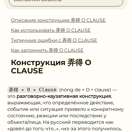
Описание конструкции 弄得 O CLAUSE
Как использовать 弄得 O CLAUSE
Типичные ошибки с 弄得 O CLAUSE
Как запомнить 弄得 O CLAUSE
Конструкция
弄得 O
CLAUSE
弄得 + O + Clause
(nòng de + O + clause) —
это
разговорно-каузативная конструкция
,
выражающая, что определённое действие,
событие или ситуация привело к конкретному
состоянию, реакции или последствию у
объекта/лица. На русский переводится как
«довёл до того, что...», «из-за этого получилось,