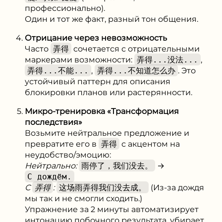
профессионально).
Один и тот же факт, разный тон общения.
Отрицание через невозможность
Часто
弄得
сочетается с отрицательными
маркерами возможности:
弄得...没法...
,
弄得...不能...
,
弄得...不知道怎么办
. Это
устойчивый паттерн для описания
блокировки планов или растерянности.
Микро-тренировка «Трансформация
последствия»
Возьмите нейтральное предложение и
превратите его в
弄得
с акцентом на
неудобство/эмоцию:
Нейтрально:
雨停了，我们没去。
→
С дождём.
С
弄得
:
这场雨弄得我们没去成。
(Из-за дождя
мы так и не смогли сходить.)
Упражнение за 2 минуты автоматизирует
интонацию побочного результата, убирает