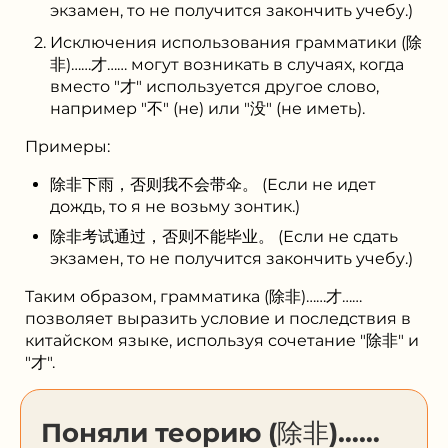
экзамен, то не получится закончить учебу.)
Исключения использования грамматики (除
非)……才…… могут возникать в случаях, когда
вместо "才" используется другое слово,
например "不" (не) или "没" (не иметь).
Примеры:
除非下雨，否则我不会带伞。 (Если не идет
дождь, то я не возьму зонтик.)
除非考试通过，否则不能毕业。 (Если не сдать
экзамен, то не получится закончить учебу.)
Таким образом, грамматика (除非)……才……
позволяет выразить условие и последствия в
китайском языке, используя сочетание "除非" и
"才".
Поняли теорию (除⾮)……