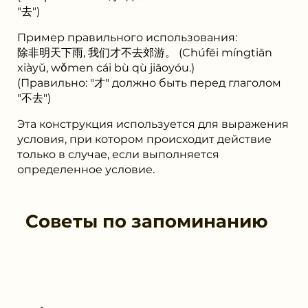
"去")
Пример правильного использования:
除非明天下雨, 我们才不去郊游。 (Chúfēi míngtiān
xiàyǔ, wǒmen cái bù qù jiāoyóu.)
(Правильно: "才" должно быть перед глаголом
"不去")
Эта конструкция используется для выражения
условия, при котором происходит действие
только в случае, если выполняется
определенное условие.
Советы по запоминанию