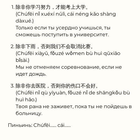
除非你学习努力，才能考上大学。
(Chúfēi nǐ xuéxí nǔlì, cái néng kǎo shàng
dàxué.)
Только если ты усердно учишься, ты
сможешь поступить в университет.
除非下雨，否则我们不会取消比赛。
(Chúfēi xiàyǔ, fǒuzé wǒmen bù huì qǔxiāo
bǐsài.)
Мы не отменяем соревнование, если не
идет дождь.
除非你去医院，否则你的伤口不会好。
(Chúfēi nǐ qù yīyuàn, fǒuzé nǐ de shāngkǒu bù
huì hǎo.)
Твоя рана не заживет, пока ты не пойдешь в
больницу.
Пиньинь: Chúfēi…… cái……