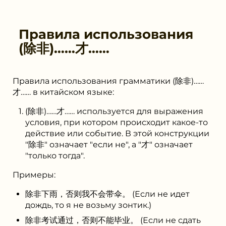
Правила использования
(除⾮)……才……
Правила использования грамматики (除非)……
才…… в китайском языке:
(除非)……才…… используется для выражения
условия, при котором происходит какое-то
действие или событие. В этой конструкции
"除非" означает "если не", а "才" означает
"только тогда".
Примеры:
除非下雨，否则我不会带伞。 (Если не идет
дождь, то я не возьму зонтик.)
除非考试通过，否则不能毕业。 (Если не сдать