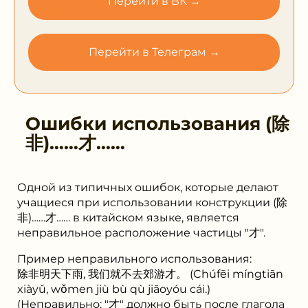
Перейти в ВК →
Перейти в Телеграм →
Ошибки использования
(除
⾮)……才……
Одной из типичных ошибок, которые делают
учащиеся при использовании конструкции (除
非)……才…… в китайском языке, является
неправильное расположение частицы "才".
Пример неправильного использования:
除非明天下雨, 我们就不去郊游才。 (Chúfēi míngtiān
xiàyǔ, wǒmen jiù bù qù jiāoyóu cái.)
(Неправильно: "才" должно быть после глагола