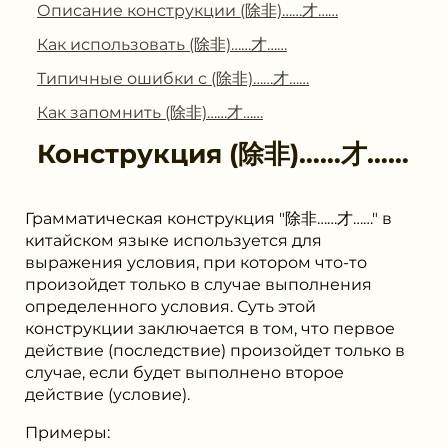
Описание конструкции (除⾮)……才……
Как использовать (除⾮)……才……
Типичные ошибки с (除⾮)……才……
Как запомнить (除⾮)……才……
Конструкция
(除⾮)……才……
Грамматическая конструкция "除非……才……" в
китайском языке используется для
выражения условия, при котором что-то
произойдет только в случае выполнения
определенного условия. Суть этой
конструкции заключается в том, что первое
действие (последствие) произойдет только в
случае, если будет выполнено второе
действие (условие).
Примеры: