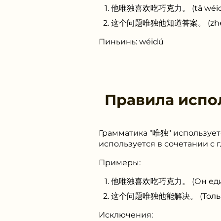
他唯独喜欢吃巧克力。 (tā wéidú xǐh
这个问题唯独他知道答案。 (zhège wènt
Пиньинь: wéidú
Правила испо
Грамматика "唯独" использует
используется в сочетании с 
Примеры:
他唯独喜欢吃巧克力。 (Он единст
这个问题唯独他能解决。 (Только о
Исключения: