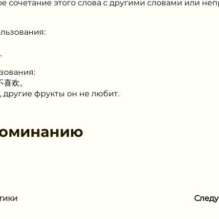
ое сочетание этого слова с другими словами или не
льзования:
.
зования:
不喜欢。
, другие фрукты он не любит.
поминанию
тики
След