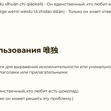
uān chī qiǎokèlì) - Он единственный, кто любит е
í wéidú tā zhīdào dá'àn) - Только он знает ответ
льзования
唯独
ся для выражения исключительности или уникально
глаголами или прилагательными.
венный, кто любит есть шоколад.)
н может решить эту проблему.)