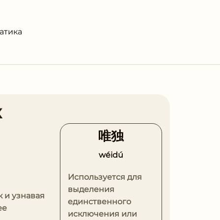
атика
к
唯独
wéidú
Используется для
выделения
к и узнавая
единственного
ее
исключения или