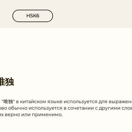
HSK6
唯独
 "唯独" в китайском языке используется для выраже
лово обычно используется в сочетании с другими сл
них верно или применимо.