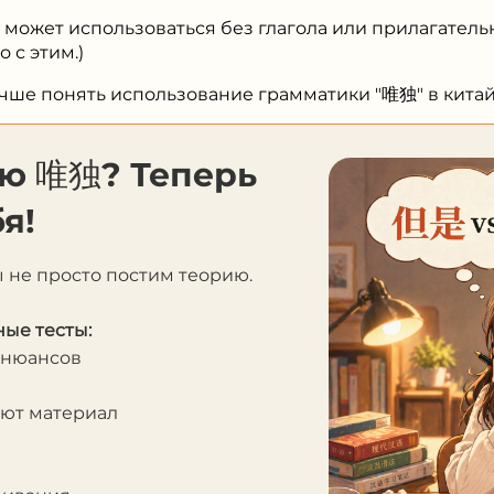
" может использоваться без глагола или прилагат
 с этим.)
учше понять использование грамматики "唯独" в китай
ию 唯独? Теперь
я!
ы не просто постим теорию.
ые тесты:
 нюансов
яют материал