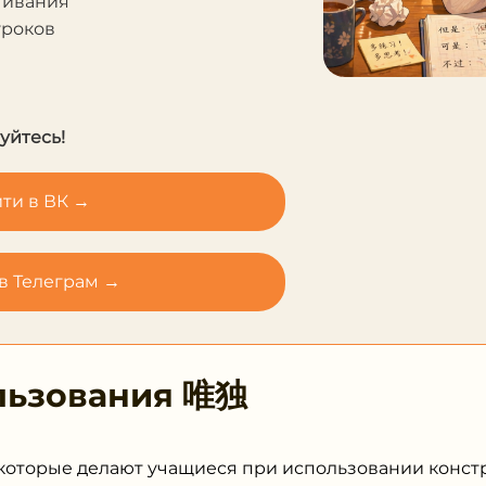
чивания
уроков
уйтесь!
ти в ВК →
в Телеграм →
льзования
唯独
которые делают учащиеся при использовании конст