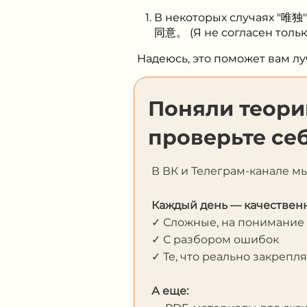
В некоторых случаях "唯独
同意。 (Я не согласен только
Надеюсь, это поможет вам л
Поняли теор
проверьте себ
В ВК и Телеграм-канале м
Каждый день — качественн
✓ Сложные, на понимание
✓ С разбором ошибок
✓ Те, что реально закрепл
А еще: