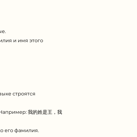
е.
лия и имя этого
зыке строятся
ни. Например: 我的姓是王，我
ко его фамилия.