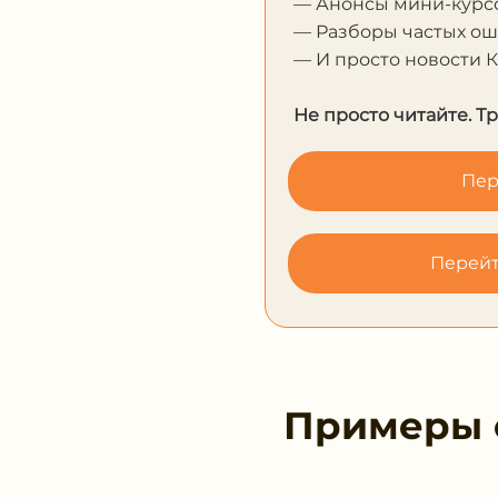
— Анонсы мини-курсо
— Разборы частых о
— И просто новости 
Не просто читайте. Т
Пер
Перейт
Примеры