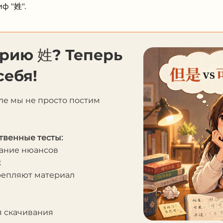
ф "姓".
орию 姓? Теперь
себя!
ле мы не просто постим
твенные тесты:
мание нюансов
к
крепляют материал
я скачивания