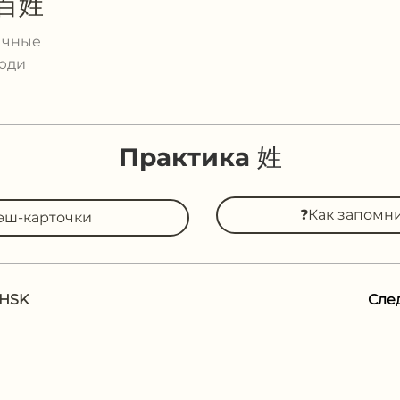
百姓
ычные
юди
Практика 姓
❓Как запомн
эш-карточки
 HSK
Сле