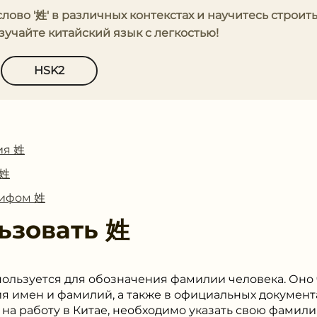
слово '姓' в различных контекстах и научитесь строит
учайте китайский язык с легкостью!
HSK2
ия 姓
 姓
лифом 姓
ьзовать
姓
пользуется для обозначения фамилии человека. Оно 
я имен и фамилий, а также в официальных документ
на работу в Китае, необходимо указать свою фамил