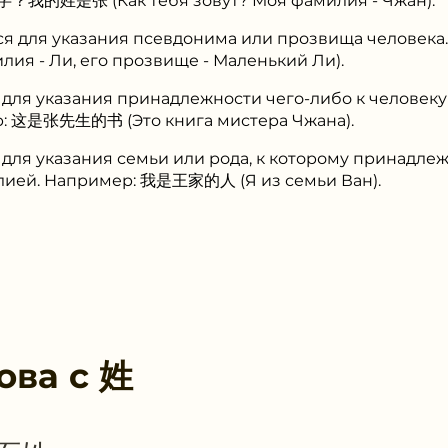
我的姓是张 (Как тебя зовут? Моя фамилия - Чжан).
тся для указания псевдонима или прозвища челов
я - Ли, его прозвище - Маленький Ли).
я для указания принадлежности чего-либо к человек
: 这是张先生的书 (Это книга мистера Чжана).
 для указания семьи или рода, к которому принадлеж
ией. Например: 我是王家的人 (Я из семьи Ван).
ова с
姓