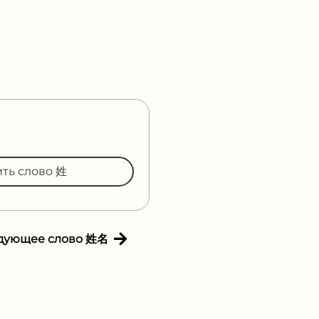
ить слово 姓
дующее слово 姓名