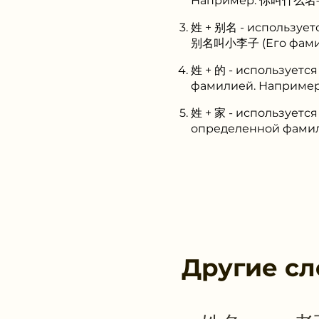
Например: 你叫什么名字？
姓 + 别名 - используе
别名叫小李子 (Его фамили
姓 + 的 - используетс
фамилией. Например
姓 + 家 - используется
определенной фамил
Другие сл