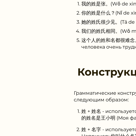
我的姓是张。(Wǒ de xìng s
你的姓是什么？(Nǐ de xìng 
她的姓氏很少见。(Tā de xìng
我们的姓氏相同。(Wǒ men de
这个人的姓和名都很难念。(Zhè g
человека очень труд
Конструк
Грамматические констру
следующим образом:
姓 + 姓名 - используе
的姓名是王小明 (Моя фамил
姓 + 名字 - используетс