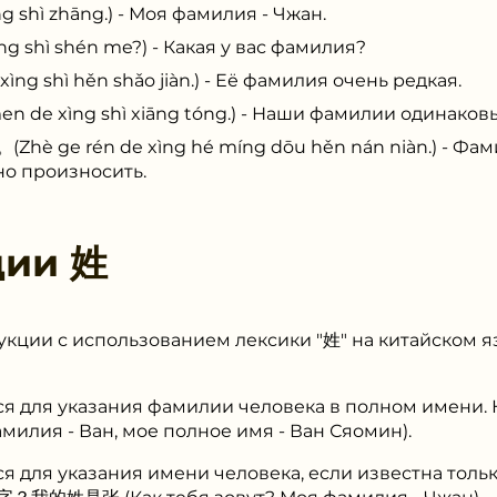
hì zhāng.) - Моя фамилия - Чжан.
shì shén me?) - Какая у вас фамилия?
 shì hěn shǎo jiàn.) - Её фамилия очень редкая.
 xìng shì xiāng tóng.) - Наши фамилии одинаковы
e rén de xìng hé míng dōu hěn nán niàn.) - Фами
но произносить.
ции
姓
кции с использованием лексики "姓" на китайском я
тся для указания фамилии человека в полном име
ия - Ван, мое полное имя - Ван Сяомин).
я для указания имени человека, если известна толь