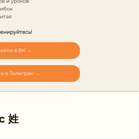
в и уроков
шибок
Китая
ренируйтесь!
ейти в ВК →
и в Телеграм →
 с
姓