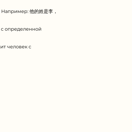
ека. Например: 他的姓是李，
у с определенной
ит человек с