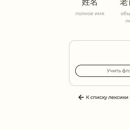
姓名
老
полное имя
об
л
Учить фл
К списку лексики