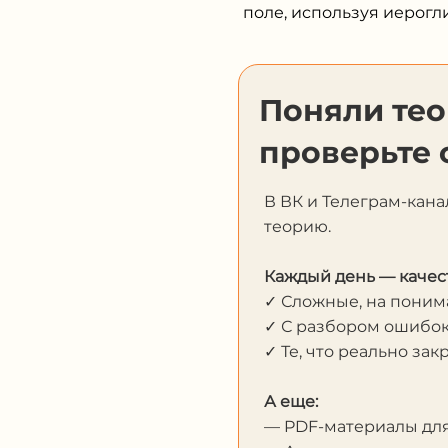
поле, используя иерогли
Поняли те
проверьте 
В ВК и Телеграм-кана
теорию.
Каждый день — качес
✓ Сложные, на пони
✓ С разбором ошибо
✓ Те, что реально за
А еще:
— PDF-материалы дл