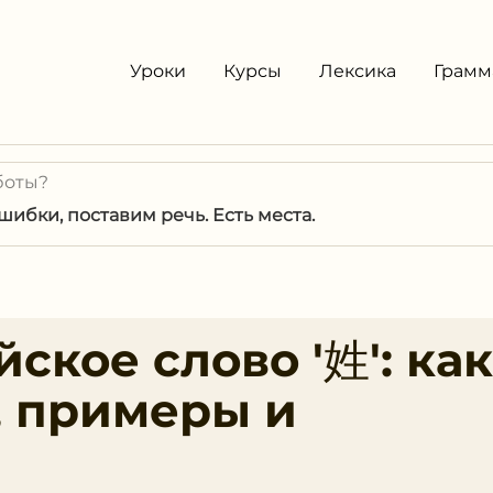
Уроки
Курсы
Лексика
Грамм
боты?
ибки, поставим речь. Есть места.
ское слово '姓': как
, примеры и