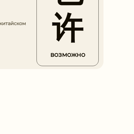
许
 китайском
возможно