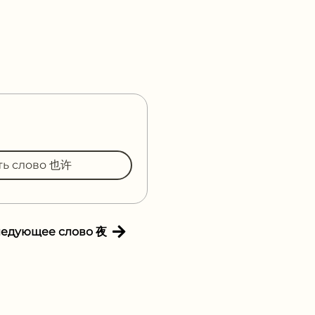
ть слово 也许
ледующее слово 夜