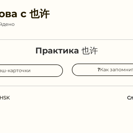
ова с
也许
айдено
Практика 也许
❓Как запомни
эш-карточки
 HSK
С