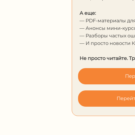
А еще:
— PDF-материалы дл
— Анонсы мини-курсо
— Разборы частых о
— И просто новости 
Не просто читайте. Т
Пер
Перейт