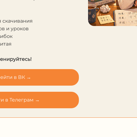
я скачивания
в и уроков
шибок
Китая
ренируйтесь!
ейти в ВК →
и в Телеграм →