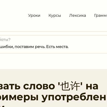
Уроки
Курсы
Лексика
Грамм
боты?
ибки, поставим речь. Есть места.
ать слово '也许' на
римеры употреблен