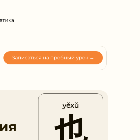
атика
Записаться на пробный урок →
yěxǔ
也
ия