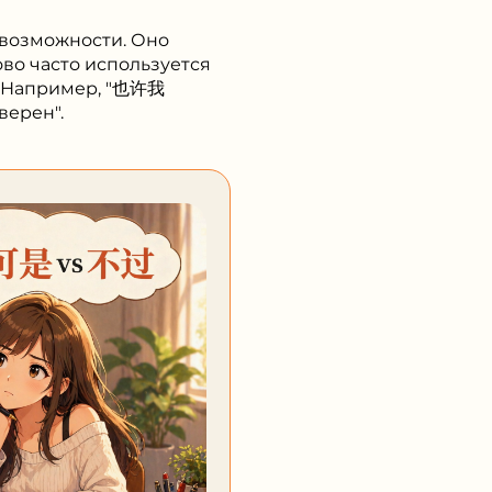
 возможности. Оно
ово часто используется
о. Например, "也许我
верен".