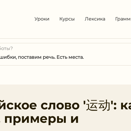
Уроки
Курсы
Лексика
Грамм
боты?
ибки, поставим речь. Есть места.
ское слово '运动': к
, примеры и