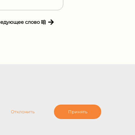
ледующее слово 咱
Отклонить
Принять