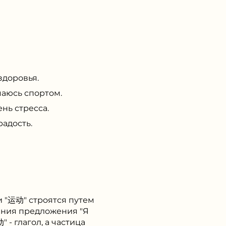
здоровья.
аюсь спортом.
нь стресса.
адость.
и "运动" строятся путем
ания предложения "Я
 - глагол, а частица