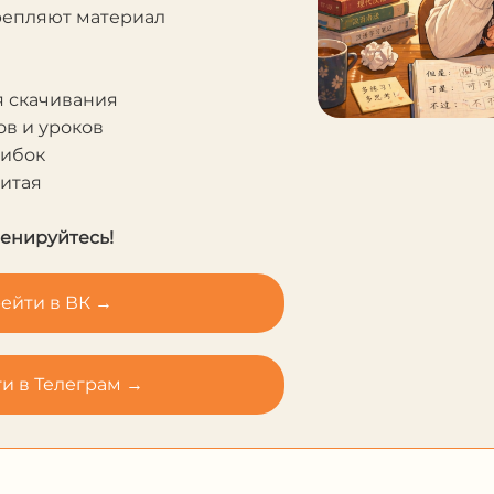
крепляют материал
я скачивания
в и уроков
шибок
Китая
ренируйтесь!
ейти в ВК →
и в Телеграм →