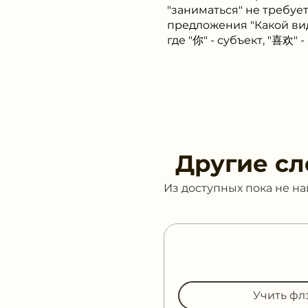
"заниматься" не требуе
предложения "Какой в
где "你" - субъект, "喜欢" -
Другие сл
Из доступных пока не н
Учить фл