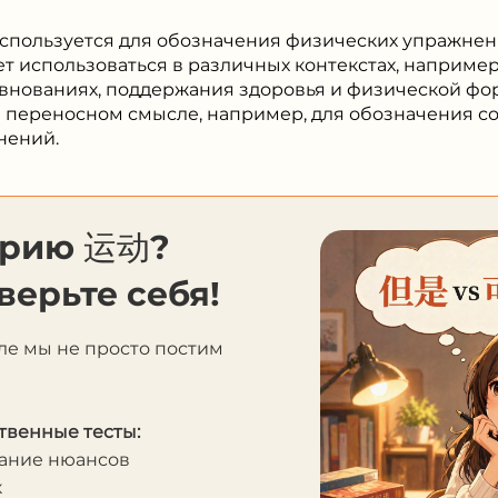
спользуется для обозначения физических упражнени
т использоваться в различных контекстах, например
евнованиях, поддержания здоровья и физической фо
в переносном смысле, например, для обозначения 
нений.
орию 运动?
верьте себя!
ле мы не просто постим
твенные тесты:
мание нюансов
к