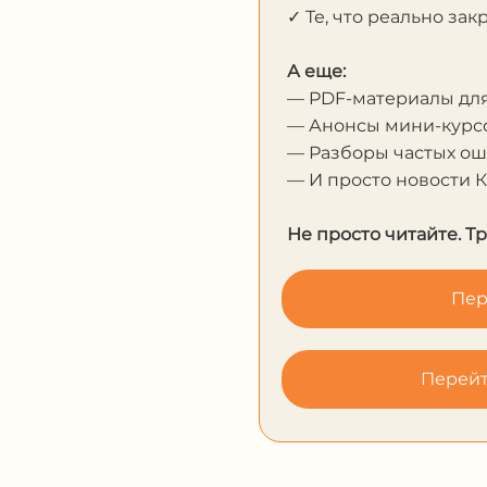
✓ Те, что реально за
А еще:
— PDF-материалы дл
— Анонсы мини-курсо
— Разборы частых о
— И просто новости 
Не просто читайте. Т
Пер
Перейт