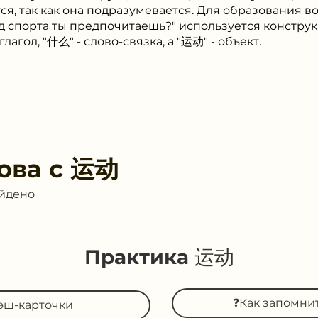
тся, так как она подразумевается. Для образования 
ид спорта ты предпочитаешь?" используется конс
 глагол, "什么" - слово-связка, а "运动" - объект.
ова с
运动
айдено
Практика 运动
❓Как запомни
эш-карточки