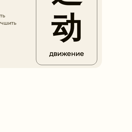
动
ть
учшить
движение