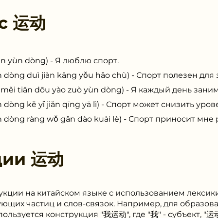
 с
运动
yùn dòng) - Я люблю спорт.
 duì jiàn kāng yǒu hǎo chù) - Спорт полезен для 
tiān dōu yào zuò yùn dòng) - Я каждый день заним
kě yǐ jiǎn qīng yā lì) - Спорт может снизить урове
 ràng wǒ gǎn dào kuài lè) - Спорт приносит мне р
ции
运动
укции на китайском языке с использованием лексик
ющих частиц и слов-связок. Например, для образов
льзуется конструкция "我运动", где "我" - субъект, "运动"