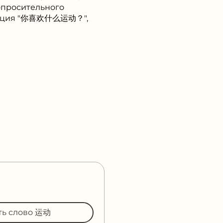
вопросительного
трукция "你喜欢什么运动？",
ть слово 运动