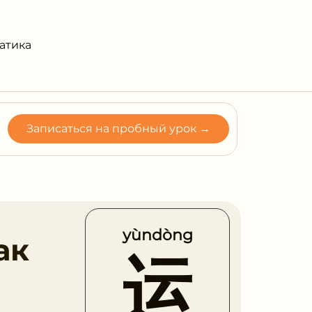
атика
Записаться на пробный урок →
yùndòng
ак
运