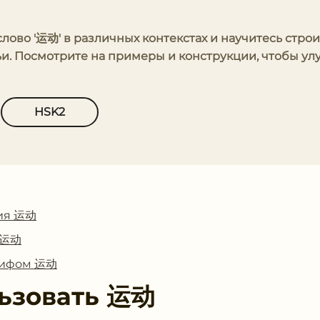
слово '运动' в различных контекстах и научитесь строи
и. Посмотрите на примеры и конструкции, чтобы ул
HSK2
ия 运动
с 运动
глифом 运动
ьзовать
运动