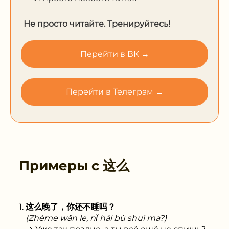
Не просто читайте. Тренируйтесь!
Перейти в ВК →
Перейти в Телеграм →
Примеры с
这么
这么晚了，你还不睡吗？
(Zhème wǎn le, nǐ hái bù shuì ma?)