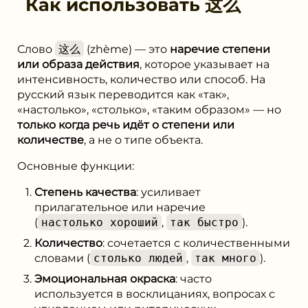
Как использовать
这么
Слово
这么
(zhème) — это
наречие степени
или образа действия
, которое указывает на
интенсивность, количество или способ. На
русский язык переводится как «так»,
«настолько», «столько», «таким образом» — но
только когда речь идёт о степени или
количестве
, а не о типе объекта.
Основные функции:
Степень качества
: усиливает
прилагательное или наречие
(
настолько хороший
,
так быстро
).
Количество
: сочетается с количественными
словами (
столько людей
,
так много
).
Эмоциональная окраска
: часто
используется в восклицаниях, вопросах с