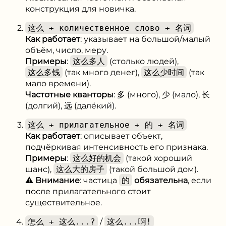
конструкция для новичка.
这么 + количественное слово + 名词
Как работает
: указывает на большой/малый
объём, число, меру.
Примеры
:
这么多人
(столько людей),
这么多钱
(так много денег),
这么少时间
(так
мало времени).
Частотные кванторы
: 多 (много), 少 (мало), 长
(долгий), 远 (далёкий).
这么 + прилагательное + 的 + 名词
Как работает
: описывает объект,
подчёркивая интенсивность его признака.
Примеры
:
这么好的机会
(такой хороший
шанс),
这么大的房子
(такой большой дом).
⚠️ Внимание
: частица
的
обязательна
, если
после прилагательного стоит
существительное.
怎么 + 这么...?
/
这么...啊!