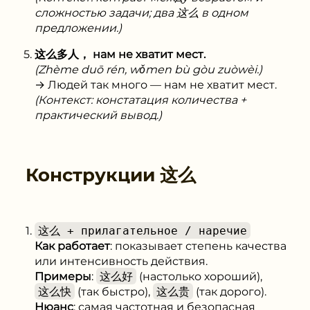
сложностью задачи; два 这么 в одном
предложении.)
这么多人， нам не хватит мест.
(Zhème duō rén, wǒmen bù gòu zuòwèi.)
→ Людей так много — нам не хватит мест.
(Контекст: констатация количества +
практический вывод.)
Конструкции
这么
这么 + прилагательное / наречие
Как работает
: показывает степень качества
или интенсивность действия.
Примеры
:
这么好
(настолько хороший),
这么快
(так быстро),
这么贵
(так дорого).
Нюанс
: самая частотная и безопасная