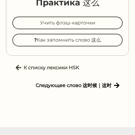
Практика 这么
Учить флэш-карточки
❓Как запомнить слово 这么
К списку лексики HSK
Следующее слово 这时候｜这时