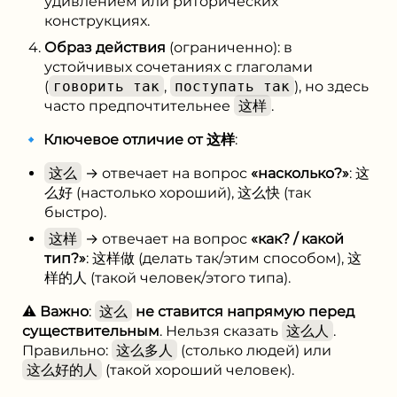
удивлением или риторических
конструкциях.
Образ действия
(ограниченно): в
устойчивых сочетаниях с глаголами
(
говорить так
,
поступать так
), но здесь
часто предпочтительнее
这样
.
🔹
Ключевое отличие от 这样
:
这么
→ отвечает на вопрос
«насколько?»
: 这
么好 (настолько хороший), 这么快 (так
быстро).
这样
→ отвечает на вопрос
«как? / какой
тип?»
: 这样做 (делать так/этим способом), 这
样的人 (такой человек/этого типа).
⚠️
Важно
:
这么
не ставится напрямую перед
существительным
. Нельзя сказать
这么人
.
Правильно:
这么多人
(столько людей) или
这么好的人
(такой хороший человек).