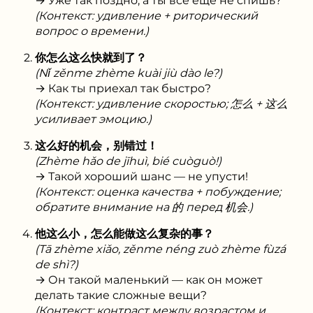
→ Уже так поздно, а ты всё ещё не спишь?
(Контекст: удивление + риторический
вопрос о времени.)
你怎么这么快就到了？
(Nǐ zěnme zhème kuài jiù dào le?)
→ Как ты приехал так быстро?
(Контекст: удивление скоростью; 怎么 + 这么
усиливает эмоцию.)
这么好的机会，别错过！
(Zhème hǎo de jīhuì, bié cuòguò!)
→ Такой хороший шанс — не упусти!
(Контекст: оценка качества + побуждение;
обратите внимание на 的 перед 机会.)
他这么小，怎么能做这么复杂的事？
(Tā zhème xiǎo, zěnme néng zuò zhème fùzá
de shì?)
→ Он такой маленький — как он может
делать такие сложные вещи?
(Контекст: контраст между возрастом и