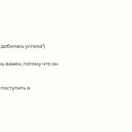
обилась успеха")
ажен, потому что он
оступить в