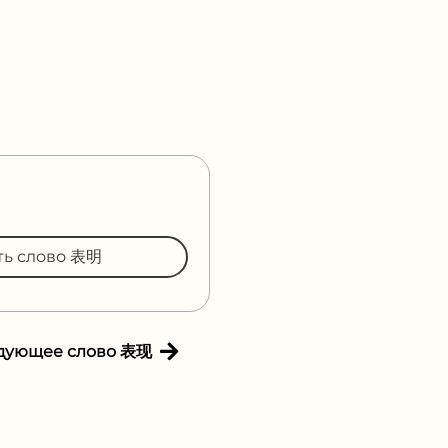
ть слово 表明
дующее слово 表现