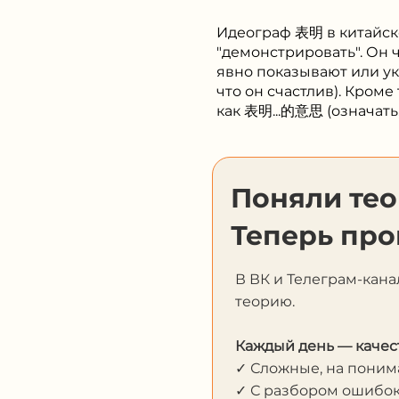
Идеограф 表明 в китайск
"демонстрировать". Он 
явно показывают или у
что он счастлив). Кром
как 表明...的意思 (означать, 
Поняли те
Теперь про
В ВК и Телеграм-кана
теорию.
Каждый день — качес
✓ Сложные, на пони
✓ С разбором ошибо