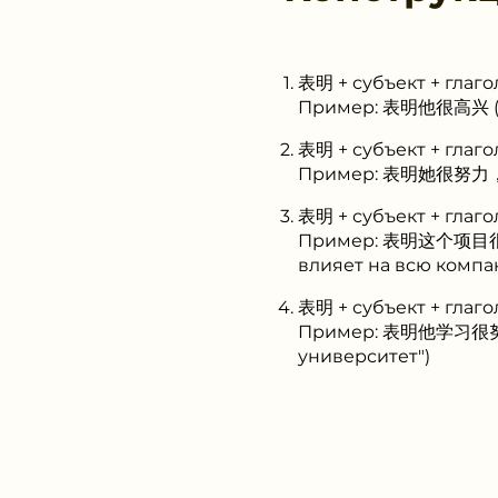
表明 + субъект + глаг
Пример: 表明他很高兴 (оз
表明 + субъект + глаг
Пример: 表明她很努力，所以她
表明 + субъект + глаг
Пример: 表明这个项目很重要
влияет на всю компа
表明 + субъект + глаг
Пример: 表明他学习很努力，
университет")