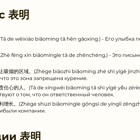
 с
表明
ēixiào biǎomíng tā hěn gāoxìng.) - Его улыбка по
g xìn biǎomíngle tā de zhēnchéng.) - Это письмо
(Zhège biāozhì biǎomíng zhè shì yīgè jìnzhǐ xīy
, что это зона запрещена курение.
Tā de xíngwéi biǎomíng tā shì yīgè yǒu zérèn xī
вуют о том, что он ответственный человек.
ège shùzì biǎomíngle gōngsī de yínglì zēngzhǎn
рибыли компании.
ции
表明