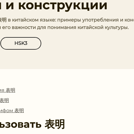
 и конструкции
 表明 в китайском языке: примеры употребления и кон
и его важности для понимания китайской культуры.
HSK3
ия 表明
с 表明
глифом 表明
ьзовать
表明