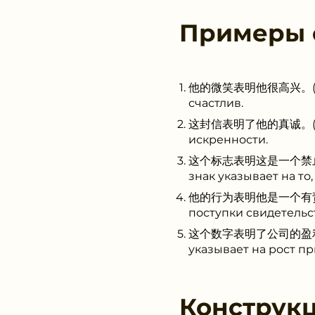
Примеры
他的微笑表明他很高兴。(Tā de w
счастлив.
这封信表明了他的真诚。(Zhè fēn
искренности.
这个标志表明这是一个禁止吸烟的区域。
знак указывает на то
他的行为表明他是一个有责任心的人。(
поступки свидетельст
这个数字表明了公司的盈利增长。(Zh
указывает на рост п
Конструк