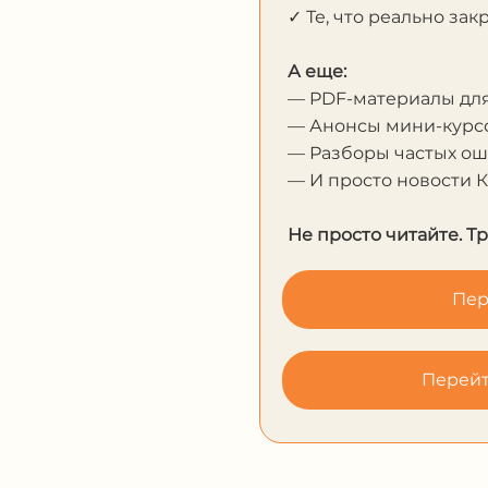
✓ Те, что реально за
А еще:
— PDF-материалы дл
— Анонсы мини-курсо
— Разборы частых о
— И просто новости 
Не просто читайте. Т
Пер
Перейт