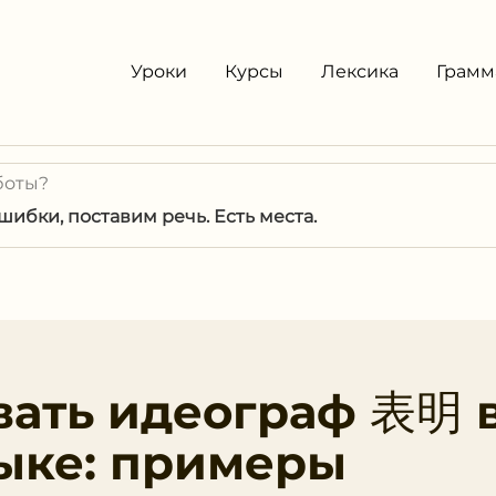
Уроки
Курсы
Лексика
Грамм
боты?
ибки, поставим речь. Есть места.
вать идеограф 表明 
ыке: примеры