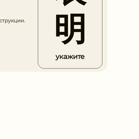
明
струкции.
укажите