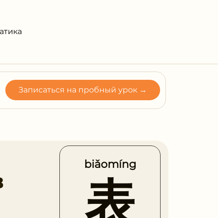
атика
Записаться на пробный урок →
biǎomíng
в
表