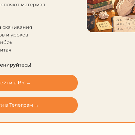
крепляют материал
я скачивания
в и уроков
шибок
Китая
ренируйтесь!
ейти в ВК →
и в Телеграм →