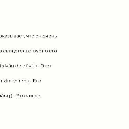
казывает, что он очень
 свидетельствует о его
ān de qūyù.) - Этот
n de rén.) - Его
g.) - Это число