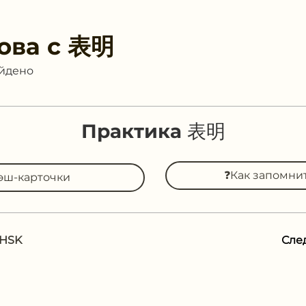
ова с
表明
айдено
Практика 表明
❓Как запомни
эш-карточки
 HSK
Сле