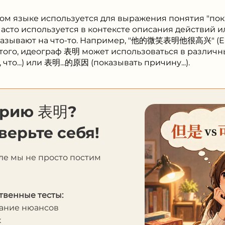
ом языке используется для выражения понятия "пок
часто используется в контексте описания действий и
казывают на что-то. Например, "他的微笑表明他很高兴" (Ег
е того, идеограф 表明 может использоваться в различн
что...) или 表明...的原因 (показывать причину...).
орию 表明?
верьте себя!
ле мы не просто постим
твенные тесты:
мание нюансов
к