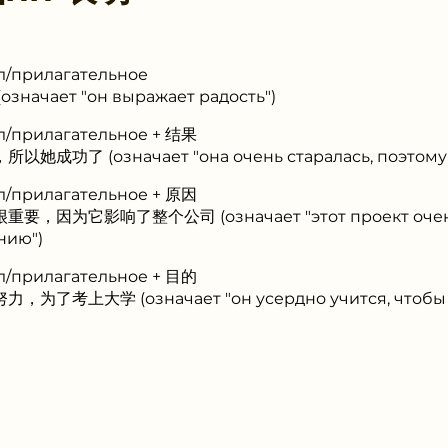
ол/прилагательное
начает "он выражает радость")
ол/прилагательное + 结果
成功了 (означает "она очень старалась, поэтому д
ол/прилагательное + 原因
，因为它影响了整个公司 (означает "этот проект очень в
нию")
ол/прилагательное + 目的
为了考上大学 (означает "он усердно учится, чтобы п