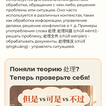
обработки, обращения с чем-либо, решения
проблемы или ситуации. Оно часто
используется в различных контекстах, таких
как обработка информации, управление
делами, решение конфликтов и т. д. Примеры
употребления слова 处理: 处理问题 (chǔlǐ wèntí) -
решать проблему, 处理文件 (chǔlǐ wénjiàn) -
обрабатывать документы, 处理情况 (chǔlǐ
qíngkuàng) - управлять ситуацией.
Поняли теорию 处理?
Теперь проверьте себя!