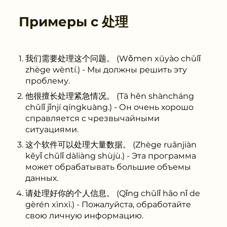
Примеры с
处理
我们需要处理这个问题。 (Wǒmen xūyào chǔlǐ
zhège wèntí.) - Мы должны решить эту
проблему.
他很擅长处理紧急情况。 (Tā hěn shàncháng
chǔlǐ jǐnjí qíngkuàng.) - Он очень хорошо
справляется с чрезвычайными
ситуациями.
这个软件可以处理大量数据。 (Zhège ruǎnjiàn
kěyǐ chǔlǐ dàliàng shùjù.) - Эта программа
может обрабатывать большие объемы
данных.
请处理好你的个人信息。 (Qǐng chǔlǐ hǎo nǐ de
gèrén xìnxī.) - Пожалуйста, обработайте
свою личную информацию.