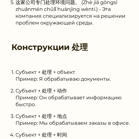
这家公司专门处理环境问题。 (Zhè jiā gōngsī
zhuānmén chǔlǐ huánjìng wèntí.) - Эта
компания специализируется на решении
проблем окружающей среды.
Конструкции
处理
Субъект + 处理 + объект
Пример: Я обрабатываю документы.
Субъект + 处理 + 动作
Пример: Он обрабатывает информацию
быстро.
Субъект + 处理 + 地点
Пример: Мы обрабатываем заказы в офисе.
Субъект + 处理 + 时间