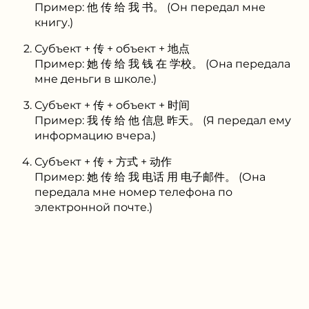
Пример: 他 传 给 我 书。 (Он передал мне
книгу.)
Субъект + 传 + объект + 地点
Пример: 她 传 给 我 钱 在 学校。 (Она передала
мне деньги в школе.)
Субъект + 传 + объект + 时间
Пример: 我 传 给 他 信息 昨天。 (Я передал ему
информацию вчера.)
Субъект + 传 + 方式 + 动作
Пример: 她 传 给 我 电话 用 电子邮件。 (Она
передала мне номер телефона по
электронной почте.)