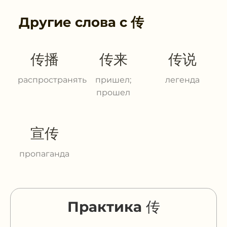
Другие слова с
传
传播
传来
传说
распространять
пришел;
легенда
прошел
宣传
пропаганда
Практика 传