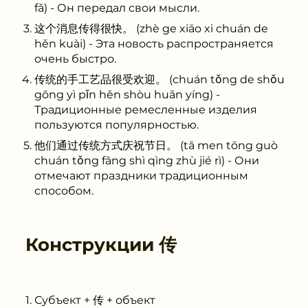
fǎ) - Он передал свои мысли.
这个消息传得很快。 (zhè ge xiāo xi chuán de
hěn kuài) - Эта новость распространяется
очень быстро.
传统的手工艺品很受欢迎。 (chuán tǒng de shǒu
gōng yì pǐn hěn shòu huān yíng) -
Традиционные ремесленные изделия
пользуются популярностью.
他们通过传统方式庆祝节日。 (tā men tōng guò
chuán tǒng fāng shì qìng zhù jié rì) - Они
отмечают праздники традиционным
способом.
Конструкции
传
Субъект + 传 + объект