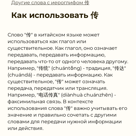
Другие слова с иероглифом 传
Как использовать
传
Слово "传" в китайском языке может
использоваться как глагол или
существительное. Как глагол, оно означает
передавать, передавать информацию,
передавать что-то от одного человека другому.
Например, "传统" (chuántǒng) - традиция, "传达"
(chuándá) - передавать информацию. Как
существительное, "传" может означать
передача, передатчик или трансляция.
Например, "电话传真" (diànhuà chuánzhēn) -
факсимильная связь. В контексте
использования слова "传" важно учитывать его
значение и правильно сочетать с другими
словами для передачи нужной информации
или действия.