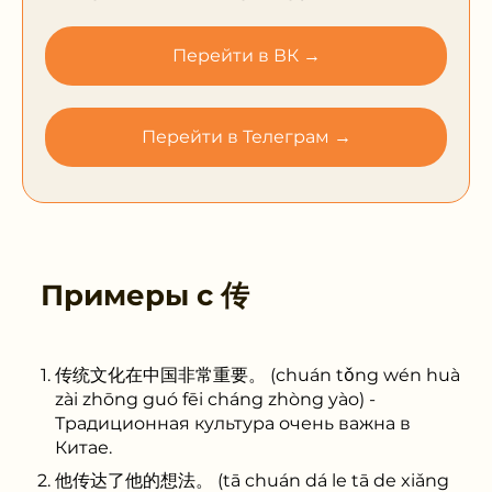
Перейти в ВК →
Перейти в Телеграм →
Примеры с
传
传统文化在中国非常重要。 (chuán tǒng wén huà
zài zhōng guó fēi cháng zhòng yào) -
Традиционная культура очень важна в
Китае.
他传达了他的想法。 (tā chuán dá le tā de xiǎng