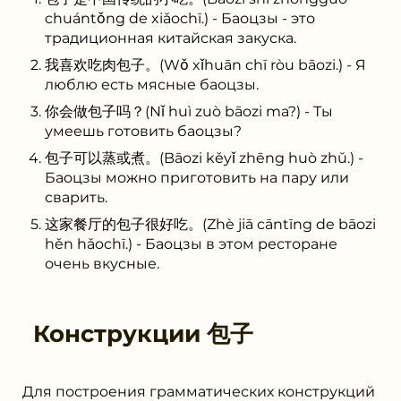
chuántǒng de xiǎochī.) - Баоцзы - это
традиционная китайская закуска.
我喜欢吃肉包子。(Wǒ xǐhuān chī ròu bāozi.) - Я
люблю есть мясные баоцзы.
你会做包子吗？(Nǐ huì zuò bāozi ma?) - Ты
умеешь готовить баоцзы?
包子可以蒸或煮。(Bāozi kěyǐ zhēng huò zhǔ.) -
Баоцзы можно приготовить на пару или
сварить.
这家餐厅的包子很好吃。(Zhè jiā cāntīng de bāozi
hěn hǎochī.) - Баоцзы в этом ресторане
очень вкусные.
Конструкции
包子
Для построения грамматических конструкций