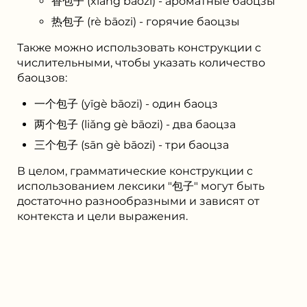
香包子 (xiāng bāozi) - ароматные баоцзы
热包子 (rè bāozi) - горячие баоцзы
Также можно использовать конструкции с
числительными, чтобы указать количество
баоцзов:
一个包子 (yīgè bāozi) - один баоцз
两个包子 (liǎng gè bāozi) - два баоцза
三个包子 (sān gè bāozi) - три баоцза
В целом, грамматические конструкции с
использованием лексики "包子" могут быть
достаточно разнообразными и зависят от
контекста и цели выражения.