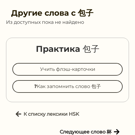
Другие слова с
包子
Из доступных пока не найдено
Практика 包子
Учить флэш-карточки
❓Как запомнить слово 包子
К списку лексики HSK
Следующее слово 杯