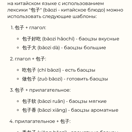
на китайском языке с использованием
лексики "包子" (bāozi - китайское блюдо) можно
использовать следующие шаблоны:
包子 + глагол:
包子好吃 (bāozi hǎochī) - баоцзы вкусные
包子大 (bāozi dà) - баоцзы большие
глагол + 包子:
吃包子 (chī bāozi) - есть баоцзы
做包子 (zuò bāozi) - готовить баоцзы
包子 + прилагательное:
包子软 (bāozi ruǎn) - баоцзы мягкие
包子香 (bāozi xiāng) - баоцзы ароматные
прилагательное + 包子: