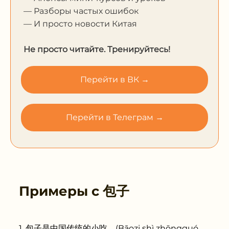
— Разборы частых ошибок
— И просто новости Китая
Не просто читайте. Тренируйтесь!
Перейти в ВК →
Перейти в Телеграм →
Примеры с
包子
包子是中国传统的小吃。(Bāozi shì zhōngguó