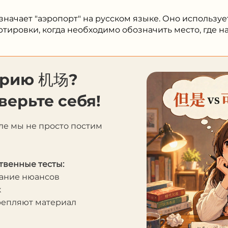
значает "аэропорт" на русском языке. Оно используе
тировки, когда необходимо обозначить место, где на
орию 机场?
верьте себя!
ле мы не просто постим
твенные тесты:
мание нюансов
к
крепляют материал