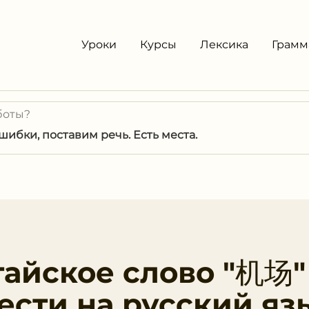
Уроки
Курсы
Лексика
Грамм
боты?
ибки, поставим речь. Есть места.
тайское слово "机场"
ести на русский яз