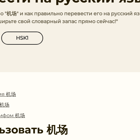
во "机场" и как правильно перевести его на русский яз
ширьте свой словарный запас прямо сейчас!"
HSK1
ия 机场
с 机场
глифом 机场
ьзовать
机场