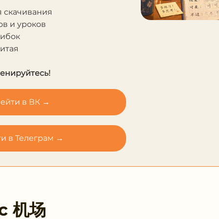
я скачивания
в и уроков
шибок
Китая
ренируйтесь!
ейти в ВК →
и в Телеграм →
 с
机场