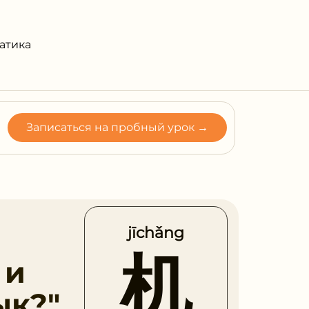
атика
Записаться на пробный урок →
jīchǎng
机
 и
ык?"