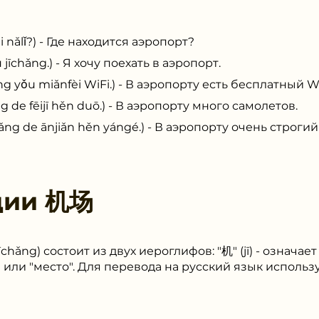
ǎlǐ?) - Где находится аэропорт?
hǎng.) - Я хочу поехать в аэропорт.
ǒu miǎnfèi WiFi.) - В аэропорту есть бесплатный Wi
 fēijī hěn duō.) - В аэропорту много самолетов.
e ānjiǎn hěn yángé.) - В аэропорту очень строгий
ции
机场
chǎng) состоит из двух иероглифов: "机" (jī) - означае
ь" или "место". Для перевода на русский язык исполь