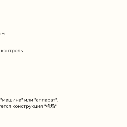
Fi.
 контроль
т "машина" или "аппарат",
зуется конструкция "机场"