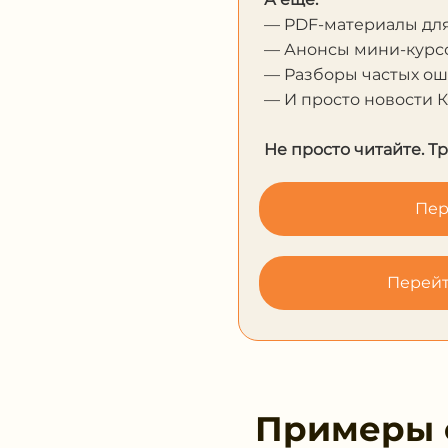
— PDF-материалы дл
— Анонсы мини-курсо
— Разборы частых о
— И просто новости 
Не просто читайте. Т
Пер
Перейт
Примеры