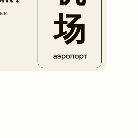
场
ык.
аэропорт