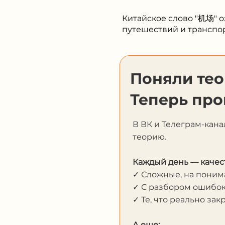
Китайское слово "机场" о
путешествий и транспор
Поняли те
Теперь про
В ВК и Телеграм-кана
теорию.
Каждый день — качес
✓ Сложные, на пони
✓ С разбором ошибо
✓ Те, что реально за
А еще: