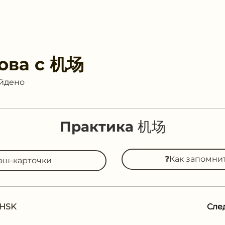
ова с
机场
айдено
Практика 机场
❓Как запомни
эш-карточки
 HSK
Сле