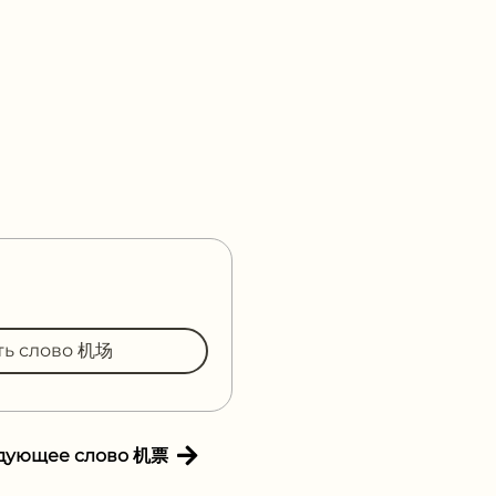
ть слово 机场
дующее слово 机票