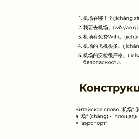
机场在哪里？(jīchǎng zài n
我要去机场。(wǒ yào qù jīc
机场有免费WiFi。(jīchǎng y
机场的飞机很多。(jīchǎng de
机场的安检很严格。(jīchǎng d
безопасности.
Конструк
Китайское слово "机场" (jī
а "场" (chǎng) - "площад
= "аэропорт".