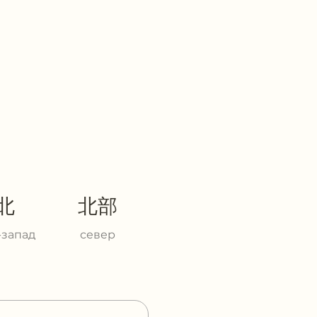
北
北部
-запад
север