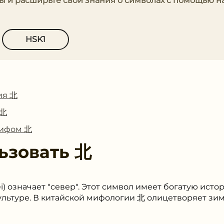
ры и расширьте свои знания о символах с помощью 
HSK1
ия 北
 北
лифом 北
ьзовать
北
) означает "север". Этот символ имеет богатую исто
ультуре. В китайской мифологии 北 олицетворяет зиму