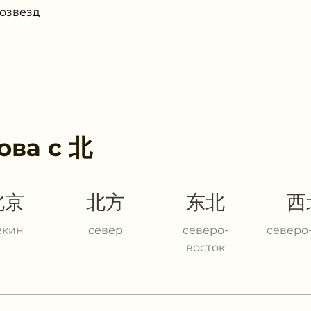
Созвезд
ова с
北
北京
北方
东北
西
екин
север
северо-
северо
восток