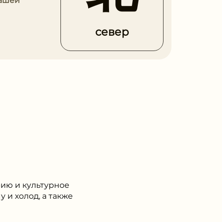
нашей
север
рию и культурное
 и холод, а также