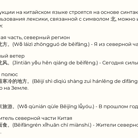
кции на китайском языке строятся на основе синта
льзования лексики, связанной с символом 北, можно 
:
ная часть, северный регион
ǒ láizì zhōngguó de běifāng.) - Я из северной ча
ный ветер
īntiān yǒu hěn qiáng de běifēng.) - Сегодня силь
й полюс
方。(Běijí shì dìqiú shàng zuì hánlěng de dìfāng.)
о на Земле.
Wǒ qùnián qùle Běijīng lǚyóu.) - В прошлом году
житель северной части Китая
ěifāngrén xǐhuān chī miànshí.) - Жители северно
.