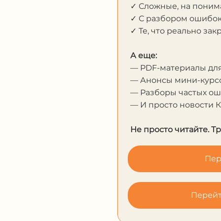
✓ Сложные, на пони
✓ С разбором ошибо
✓ Те, что реально за
А еще:
— PDF-материалы дл
— Анонсы мини-курсо
— Разборы частых о
— И просто новости 
Не просто читайте. Т
Пер
Перейт