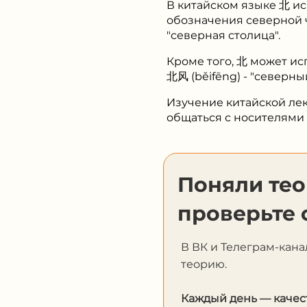
В китайском языке 北 ис
обозначения северной ча
"северная столица".
Кроме того, 北 может ис
北风 (běifēng) - "северный
Изучение китайской лек
общаться с носителями 
Поняли те
проверьте 
В ВК и Телеграм-кана
теорию.
Каждый день — качес