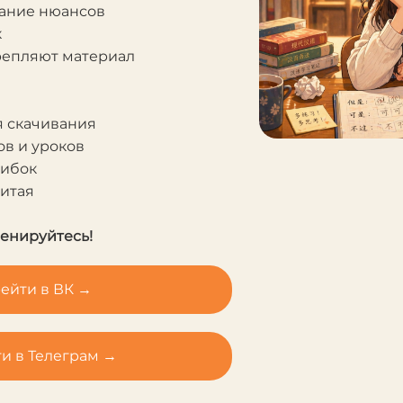
мание нюансов
к
крепляют материал
я скачивания
в и уроков
шибок
Китая
ренируйтесь!
ейти в ВК →
и в Телеграм →