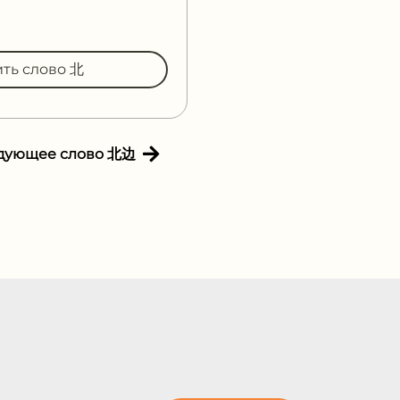
ить слово 北
дующее слово 北边