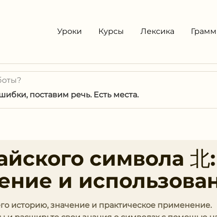
Уроки
Курсы
Лексика
Грамм
боты?
ибки, поставим речь. Есть места.
айского символа 北:
чение и использова
его историю, значение и практическое применение.