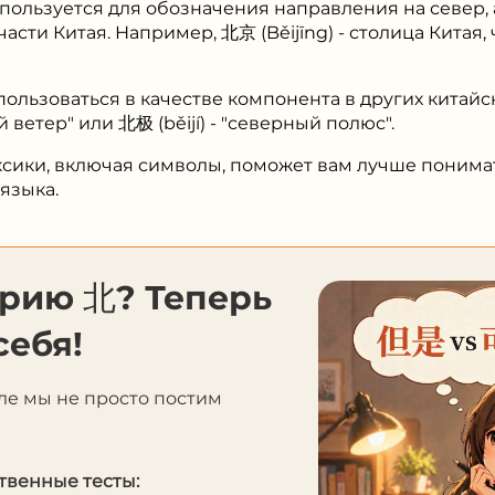
пользуется для обозначения направления на север, 
сти Китая. Например, 北京 (Běijīng) - столица Китая,
пользоваться в качестве компонента в других китайс
 ветер" или 北极 (běijí) - "северный полюс".
сики, включая символы, поможет вам лучше понимат
языка.
орию 北? Теперь
себя!
ле мы не просто постим
твенные тесты: