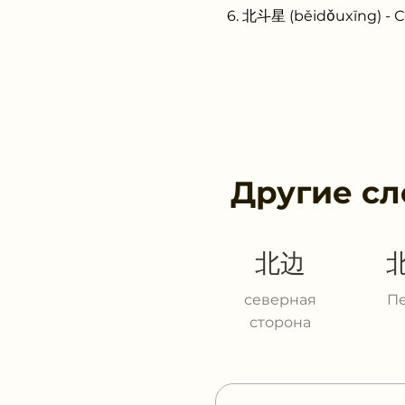
北斗星 (běidǒuxīng) - 
Другие сл
北边
северная
П
сторона