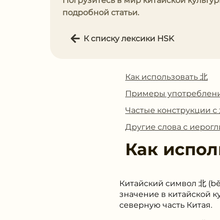
Погрузитесь в мир китайской культу
подробной статьи.
К списку лексики HSK
Как использовать 北
Примеры употреблен
Частые конструкции с
Другие слова с иерог
Как испол
Китайский символ 北 (běi
значение в китайской к
северную часть Китая.