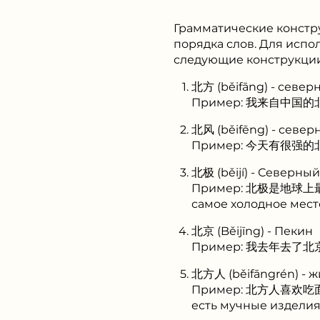
Грамматические констру
порядка слов. Для испо
следующие конструкции
北方 (běifāng) - север
Пример: 我来自中国的北方。(W
北风 (běifēng) - север
Пример: 今天有很强的北风。(J
北极 (běijí) - Северны
Пример: 北极是地球上最寒冷的地
самое холодное мест
北京 (Běijīng) - Пекин
Пример: 我去年去了北京旅游。(
北方人 (běifāngrén) - 
Пример: 北方人喜欢吃面食。(B
есть мучные изделия