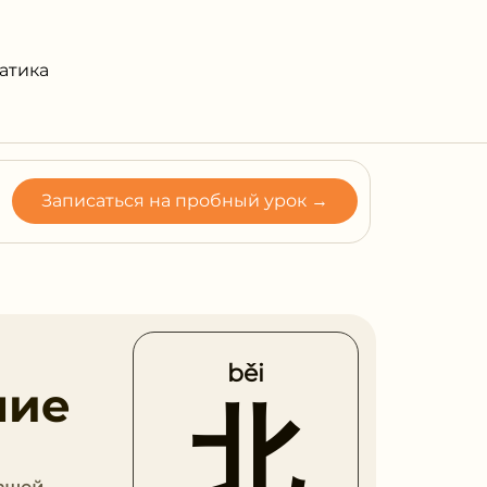
атика
Записаться на пробный урок →
běi
ние
北