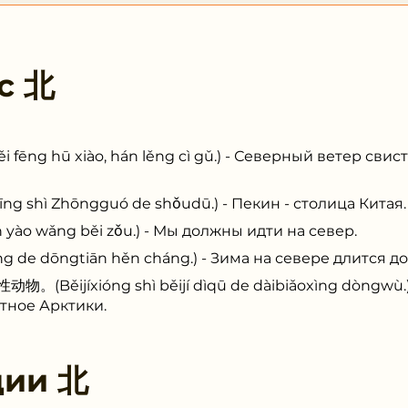
 с
北
 hū xiào, hán lěng cì gǔ.) - Северный ветер свист
hì Zhōngguó de shǒudū.) - Пекин - столица Китая.
wǎng běi zǒu.) - Мы должны идти на север.
 dōngtiān hěn cháng.) - Зима на севере длится до
ijíxióng shì běijí dìqū de dàibiǎoxìng dòngwù.) 
тное Арктики.
ции
北