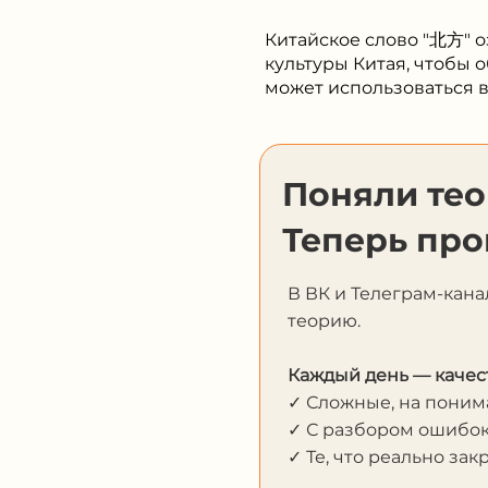
Китайское слово "北方" о
культуры Китая, чтобы 
может использоваться 
Поняли те
Теперь про
В ВК и Телеграм-кана
теорию.
Каждый день — качес
✓ Сложные, на пони
✓ С разбором ошибо
✓ Те, что реально за