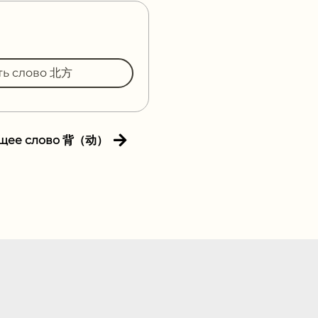
ть слово 北方
щее слово 背（动）