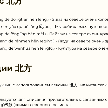
 с
北方
 dōngtiān hěn lěng.) - Зима на севере очень холо
o qù běifāng lǚyóu.) - Мы собираемся путешеств
 fēngjǐng hěn měi.) - Пейзаж на севере очень кра
de rénmen hěn rèqíng.) - Люди на севере очень 
e wénhuà hěn fēngfù.) - Культура на севере очень
ции
北方
укции с использованием лексики "北方" на китайском
ользуется для описания прилагательных, связанных
方的气候 (климат северного региона).