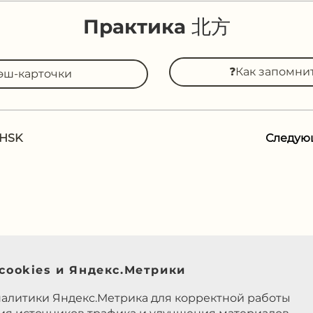
Практика 北方
❓Как запомни
эш-карточки
 HSK
Следую
cookies и Яндекс.Метрики
налитики Яндекс.Метрика для корректной работы