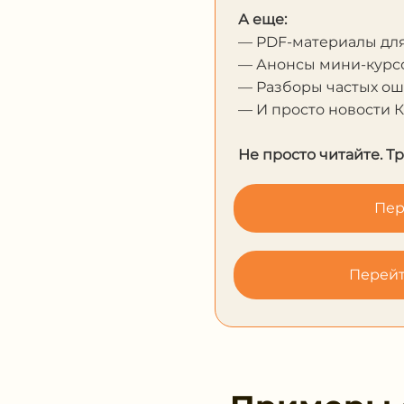
А еще:
— PDF-материалы дл
— Анонсы мини-курсо
— Разборы частых о
— И просто новости 
Не просто читайте. Т
Пер
Перейт