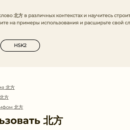
 слово 北方 в различных контекстах и научитесь строи
рите на примеры использования и расширьте свой 
HSK2
ия 北方
с 北方
глифом 北方
ьзовать
北方