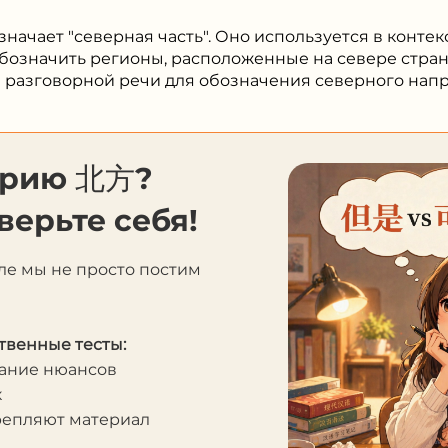
значает "северная часть". Оно используется в контек
обозначить регионы, расположенные на севере стран
в разговорной речи для обозначения северного нап
орию 北方?
верьте себя!
ле мы не просто постим
твенные тесты:
мание нюансов
к
крепляют материал