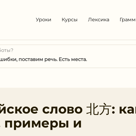
Уроки
Курсы
Лексика
Грамм
боты?
ибки, поставим речь. Есть места.
йское слово 北方: ка
, примеры и