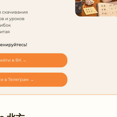
я скачивания
в и уроков
шибок
Китая
ренируйтесь!
ейти в ВК →
и в Телеграм →