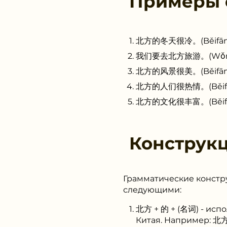
Примеры
北方的冬天很冷。(Běifāng de
我们要去北方旅游。(Wǒmen yà
北方的风景很美。(Běifāng de
北方的人们很热情。(Běifāng 
北方的文化很丰富。(Běifāng d
Конструк
Грамматические констр
следующими:
北方 + 的 + (名词) - исп
Китая. Например: 北