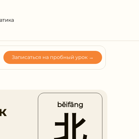
атика
Записаться на пробный урок →
běifāng
к
北