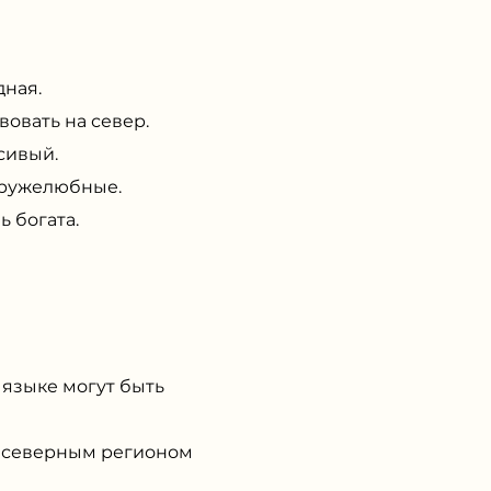
дная.
овать на север.
сивый.
дружелюбные.
 богата.
 языке могут быть
 с северным регионом