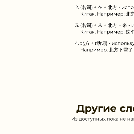
(名词) + 在 + 北方 - исп
Китая. Например: 北京
(名词) + 从 + 北方 + 来 -
Китая. Например: 这
北方 + (动词) - использ
Например: 北方下雪了 (в
Другие сл
Из доступных пока не н