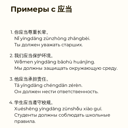
Примеры с
应当
你应当尊重长辈。
Nǐ yīngdāng zūnzhòng zhǎngbèi.
Ты должен уважать старших.
我们应当保护环境。
Wǒmen yīngdāng bǎohù huánjìng.
Мы должны защищать окружающую среду.
他应当承担责任。
Tā yīngdāng chéngdān zérèn.
Он должен нести ответственность.
学生应当遵守校规。
Xuéshēng yīngdāng zūnshǒu xiào guī.
Студенты должны соблюдать школьные
правила.