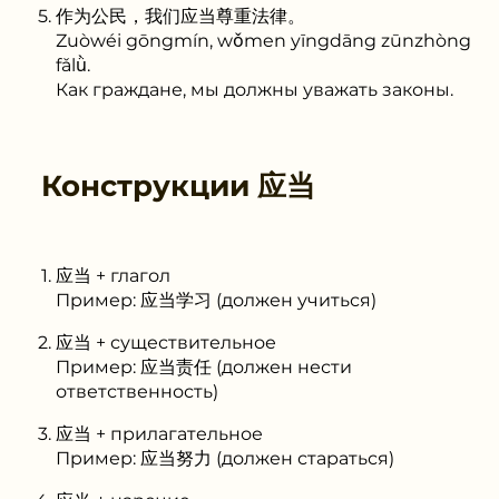
作为公民，我们应当尊重法律。
Zuòwéi gōngmín, wǒmen yīngdāng zūnzhòng
fǎlǜ.
Как граждане, мы должны уважать законы.
Конструкции
应当
应当 + глагол
Пример: 应当学习 (должен учиться)
应当 + существительное
Пример: 应当责任 (должен нести
ответственность)
应当 + прилагательное
Пример: 应当努力 (должен стараться)