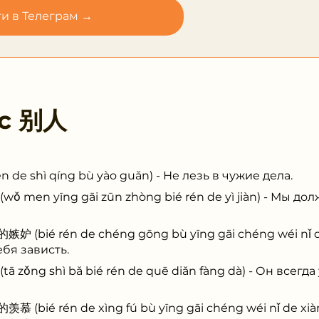
и в Телеграм →
 с
别人
 shì qíng bù yào guǎn) - Не лезь в чужие дела.
 yīng gāi zūn zhòng bié rén de yì jiàn) - Мы до
 rén de chéng gōng bù yīng gāi chéng wéi nǐ de j
бя зависть.
g shì bǎ bié rén de quē diǎn fàng dà) - Он всегда
 rén de xìng fú bù yīng gāi chéng wéi nǐ de xiàn