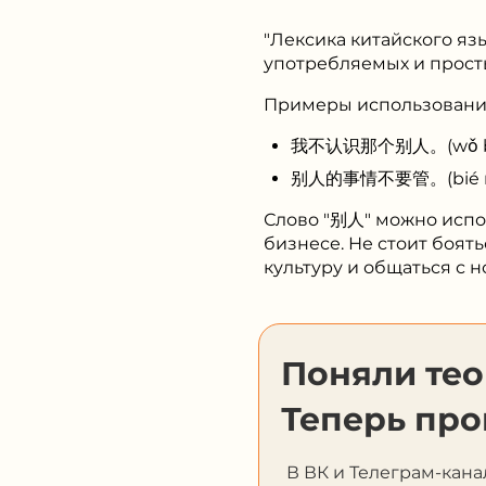
"Лексика китайского язы
употребляемых и простых
Примеры использовани
我不认识那个别人。(wǒ bù rèn
别人的事情不要管。(bié rén d
Слово "别人" можно испол
бизнесе. Не стоит боят
культуру и общаться с н
Поняли те
Теперь про
В ВК и Телеграм-кана