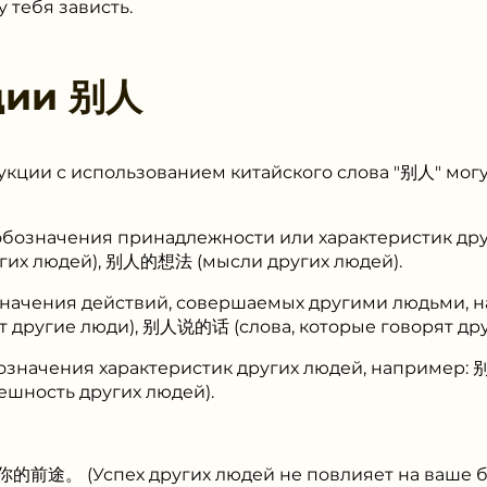
 тебя зависть.
ции
别人
укции с использованием китайского слова "别人" мог
 обозначения принадлежности или характеристик др
их людей), 别人的想法 (мысли других людей).
означения действий, совершаемых другими людьм
ют другие люди), 别人说的话 (слова, которые говорят дру
бозначения характеристик других людей, например:
шность других людей).
 (Успех других людей не повлияет на ваше бу