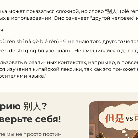
ка может показаться сложной, но слово "别人" (bié rén
 в использовании. Оно означает "другой человек" ил
я:
 shí nà gè bié rén) - Я не знаю того другого челов
e shì qíng bù yào guǎn) - Не вмешивайся в дела д
ьзовать в различных контекстах, например, в повс
ься изучения китайской лексики, так как это поможе
осителями языка."
орию 别人?
верьте себя!
ле мы не просто постим