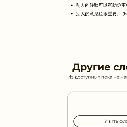
别人的经验可以帮助你更好地成长。
别人的意见也很重要。 (Мнени
Другие сл
Из доступных пока не н
Учить фл