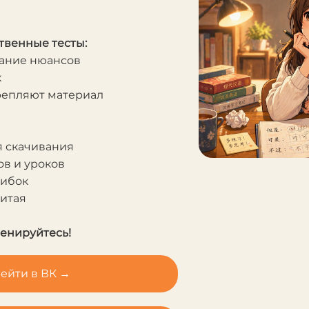
твенные тесты:
мание нюансов
к
крепляют материал
я скачивания
в и уроков
шибок
Китая
ренируйтесь!
ейти в ВК →