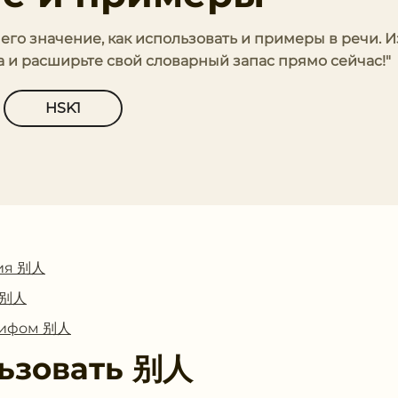
 его значение, как использовать и примеры в речи. 
 и расширьте свой словарный запас прямо сейчас!"
HSK1
ия 别人
с 别人
глифом 别人
ьзовать
别人