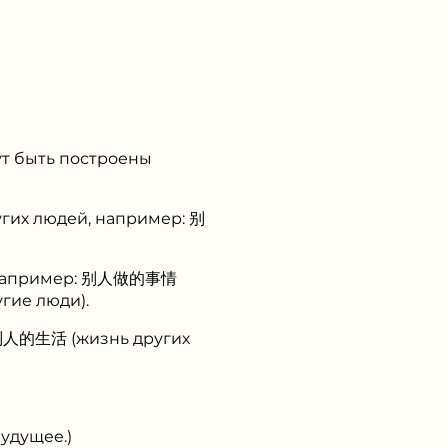
ут быть построены
угих людей, например: 别
и, например: 别人做的事情
гие люди).
 别人的生活 (жизнь других
дущее.)