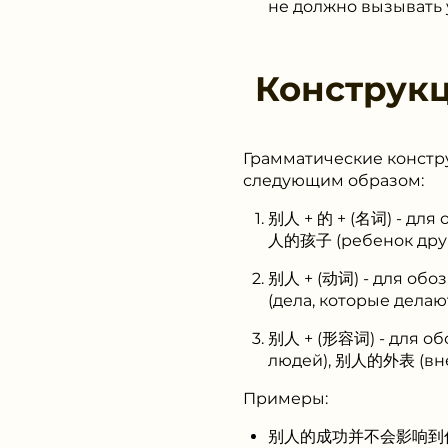
не должно вызывать у
Конструк
Грамматические констр
следующим образом:
别人 + 的 + (名词) - для
人的孩子 (ребенок друг
别人 + (动词) - для об
(дела, которые дела
别人 + (形容词) - для о
людей), 别人的外表 (вне
Примеры:
别人的成功并不会影响到你的前途。