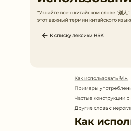
"Узнайте все о китайском слове "别人":
этот важный термин китайского языка
К списку лексики HSK
Как использовать 别人
Примеры употреблен
Частые конструкции 
Другие слова с иеро
Как испол