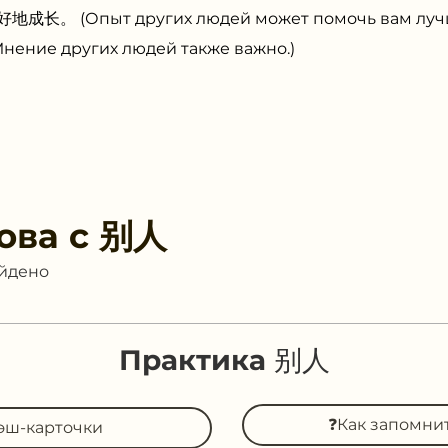
 (Опыт других людей может помочь вам лучше
е других людей также важно.)
ова с
别人
айдено
Практика 别人
❓Как запомни
эш-карточки