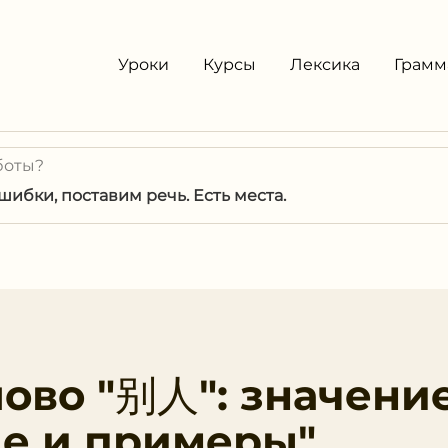
Уроки
Курсы
Лексика
Грамм
боты?
ибки, поставим речь. Есть места.
ово "别人": значение
е и примеры"