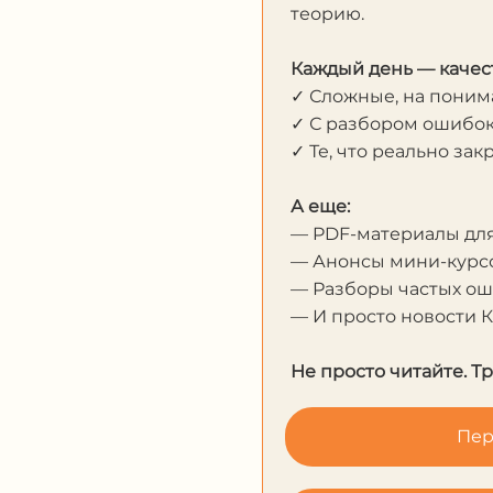
теорию.
Каждый день — качес
✓ Сложные, на пони
✓ С разбором ошибо
✓ Те, что реально за
А еще:
— PDF-материалы дл
— Анонсы мини-курсо
— Разборы частых о
— И просто новости 
Не просто читайте. Т
Пер