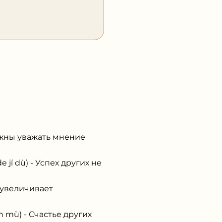
лжны уважать мнение
í dù) - Успех других не
 увеличивает
 mù) - Счастье других