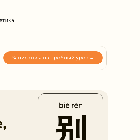
атика
Записаться на пробный урок →
bié rén
别
,