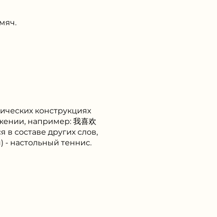
мяч.
атических конструкциях
ложении, например: 我喜欢
я в составе других слов,
ú) - настольный теннис.