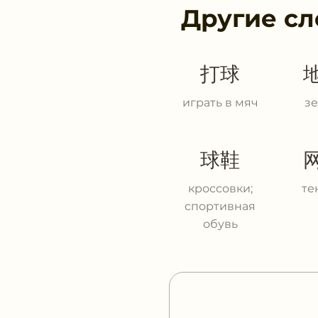
Другие сл
打球
играть в мяч
з
球鞋
кроссовки;
те
спортивная
обувь