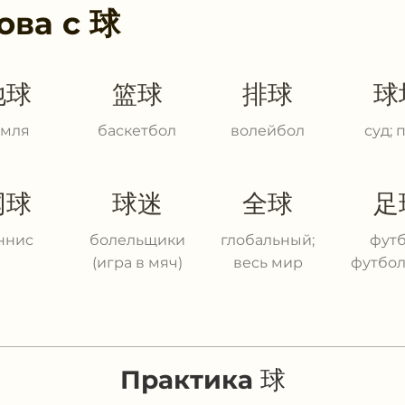
ова с
球
地球
篮球
排球
球
емля
баскетбол
волейбол
суд; 
网球
球迷
全球
足
ннис
болельщики
глобальный;
футб
(игра в мяч)
весь мир
футбо
Практика 球