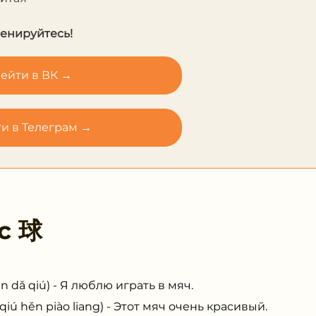
ренируйтесь!
ейти в ВК →
и в Телеграм →
 с
球
dǎ qiú) - Я люблю играть в мяч.
 hěn piào liang) - Этот мяч очень красивый.