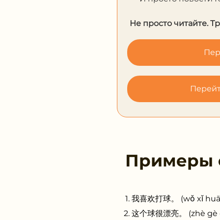
Не просто читайте. Т
Пер
Перейт
Примеры
我喜欢打球。 (wǒ xǐ huān 
这个球很漂亮。 (zhè gè qiú