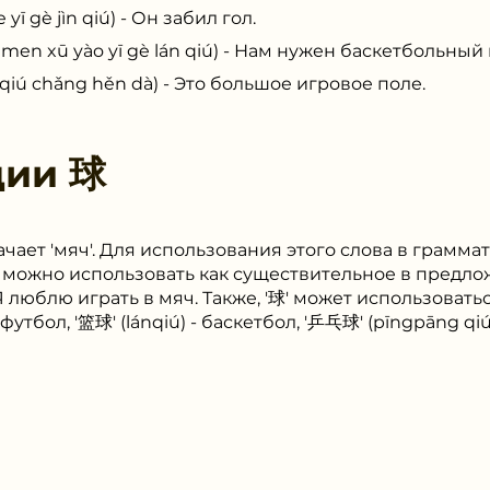
 gè jìn qiú) - Он забил гол.
ū yào yī gè lán qiú) - Нам нужен баскетбольный 
 chǎng hěn dà) - Это большое игровое поле.
ции
球
ачает 'мяч'. Для использования этого слова в грамм
го можно использовать как существительное в пред
 Я люблю играть в мяч. Также, '球' может использоватьс
 футбол, '篮球' (lánqiú) - баскетбол, '乒乓球' (pīngpāng qi