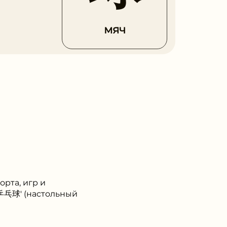
мяч
орта, игр и
 '乒乓球' (настольный