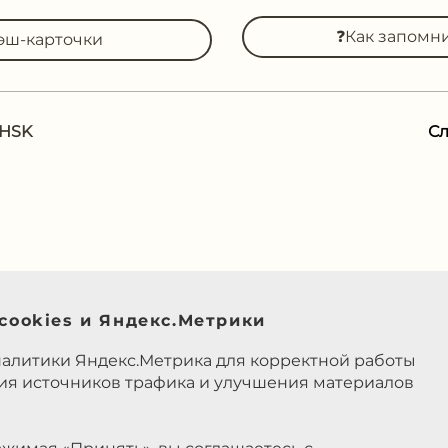
❓Как запомн
эш-карточки
 HSK
С
cookies и Яндекс.Метрики
налитики Яндекс.Метрика для корректной работы
ния источников трафика и улучшения материалов