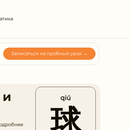
атика
Записаться на пробный урок →
 и
qiú
球
Подробнее