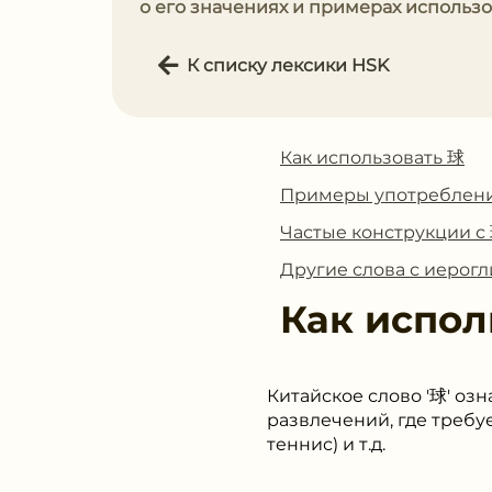
о его значениях и примерах использо
К списку лексики HSK
Как использовать 球
Примеры употреблен
Частые конструкции с
Другие слова с иерог
Как испол
Китайское слово '球' озн
развлечений, где требуе
теннис) и т.д.