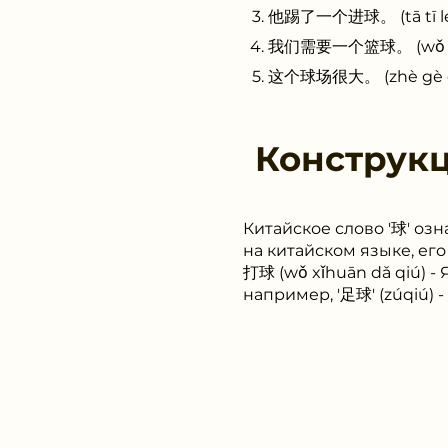
他踢了一个进球。 (tā tī le yī
我们需要一个篮球。 (wǒ men x
这个球场很大。 (zhè gè qiú
Конструк
Китайское слово '球' озн
на китайском языке, е
打球 (wǒ xǐhuān dǎ qiú) -
например, '足球' (zúqiú) -