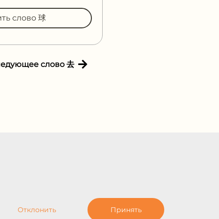
ить слово 球
ледующее слово 去
Отклонить
Принять