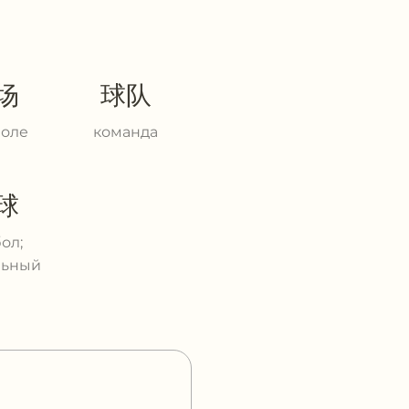
场
球队
поле
команда
球
ол;
льный