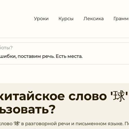
Уроки
Курсы
Лексика
Грамм
боты?
ибки, поставим речь. Есть места.
китайское слово '球'
ьзовать?
 слово '球' в разговорной речи и письменном языке. 