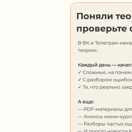
Поняли те
проверьте 
В ВК и Телеграм-кана
теорию.
Каждый день — качес
✓ Сложные, на пони
✓ С разбором ошибо
✓ Те, что реально за
А еще:
— PDF-материалы дл
— Анонсы мини-курсо
— Разборы частых о
— И просто новости 