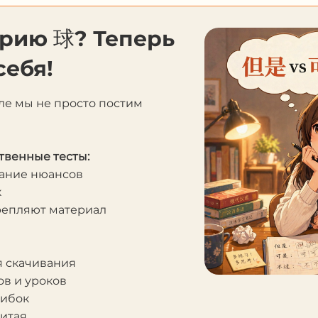
орию 球? Теперь
себя!
ле мы не просто постим
твенные тесты:
мание нюансов
к
крепляют материал
я скачивания
в и уроков
шибок
Китая