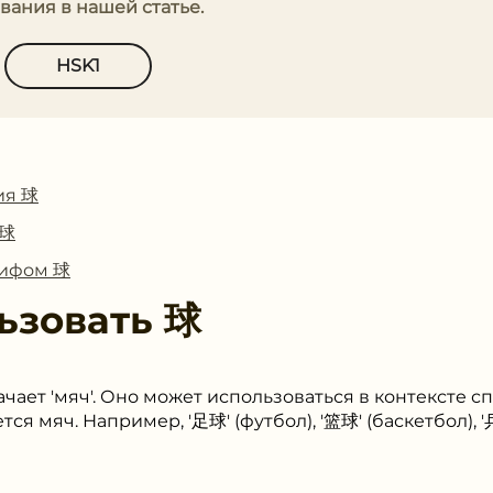
вания в нашей статье.
HSK1
ия 球
 球
лифом 球
ьзовать
球
ачает 'мяч'. Оно может использоваться в контексте сп
тся мяч. Например, '足球' (футбол), '篮球' (баскетбол),