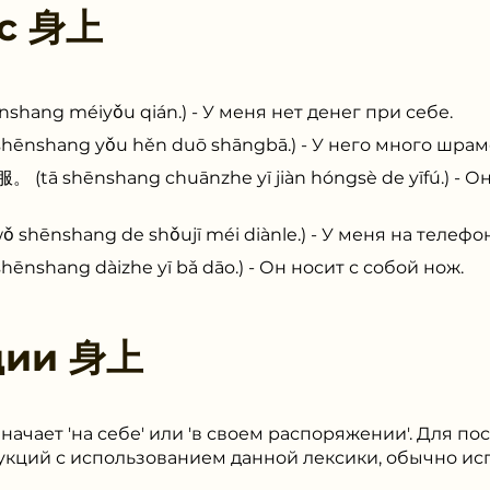
 с
身上
ng méiyǒu qián.) - У меня нет денег при себе.
hang yǒu hěn duō shāngbā.) - У него много шрамо
shēnshang chuānzhe yī jiàn hóngsè de yīfú.) - Он
shang de shǒujī méi diànle.) - У меня на телефон
hang dàizhe yī bǎ dāo.) - Он носит с собой нож.
ции
身上
начает 'на себе' или 'в своем распоряжении'. Для п
укций с использованием данной лексики, обычно и