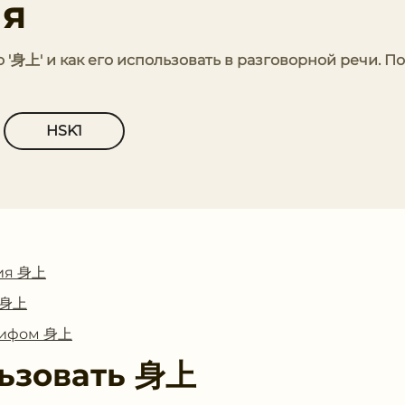
ия
о '身上' и как его использовать в разговорной речи. 
HSK1
ия 身上
с 身上
глифом 身上
ьзовать
身上