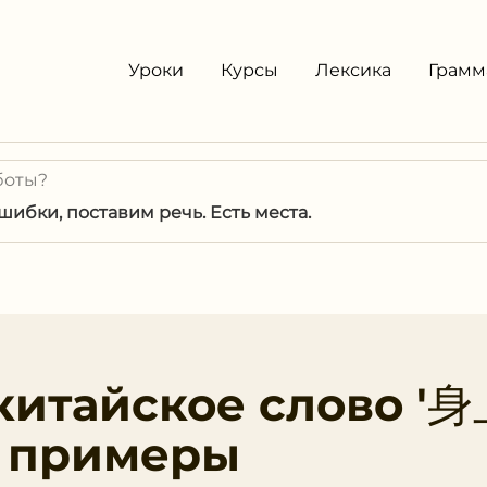
Уроки
Курсы
Лексика
Грамм
боты?
ибки, поставим речь. Есть места.
китайское слово '身
и примеры