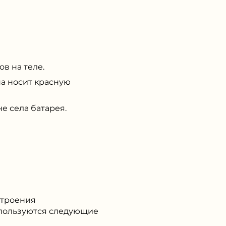
в на теле.
а носит красную
е села батарея.
остроения
спользуются следующие