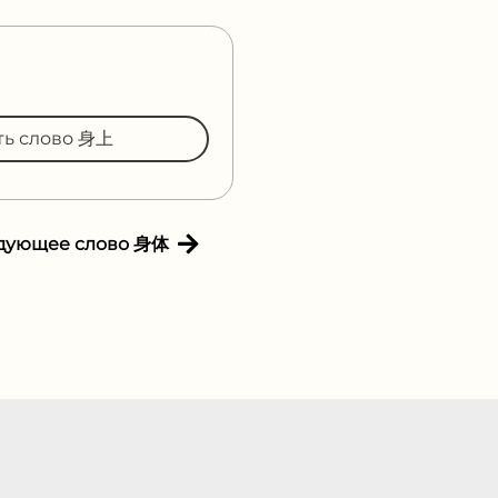
ть слово 身上
дующее слово 身体