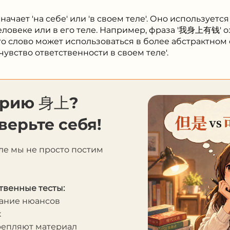
начает 'на себе' или 'в своем теле'. Оно используетс
человеке или в его теле. Например, фраза '我身上有钱' о
 это слово может использоваться в более абстрактно
увство ответственности в своем теле'.
орию 身上?
верьте себя!
ле мы не просто постим
твенные тесты:
мание нюансов
к
крепляют материал