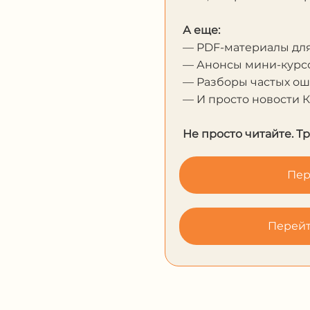
А еще:
— PDF-материалы дл
— Анонсы мини-курсо
— Разборы частых о
— И просто новости 
Не просто читайте. Т
Пер
Перейт