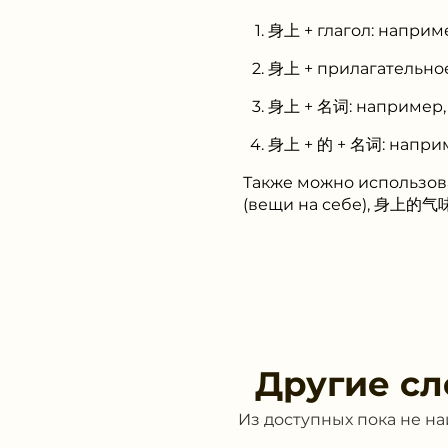
身上 + глагол: наприм
身上 + прилагательно
身上 + 名词: например,
身上 + 的 + 名词: наприм
Также можно использов
(вещи на себе), 身上的气味 (
Другие сл
Из доступных пока не н