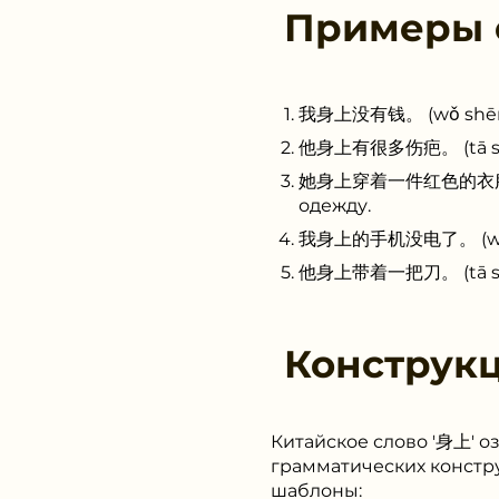
Примеры
我身上没有钱。 (wǒ shēnsha
他身上有很多伤疤。 (tā shēns
她身上穿着一件红色的衣服。 (tā 
одежду.
我身上的手机没电了。 (wǒ shēn
他身上带着一把刀。 (tā shēns
Конструк
Китайское слово '身上' оз
грамматических констр
шаблоны: