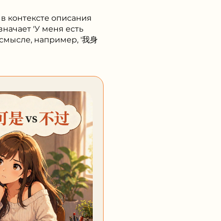
я в контексте описания
значает 'У меня есть
м смысле, например, '我身