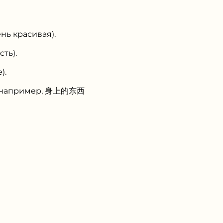
ь красивая).
ть).
).
и, например, 身上的东西