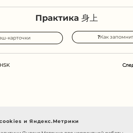
Практика 身上
❓Как запомни
эш-карточки
 HSK
Сле
cookies и Яндекс.Метрики