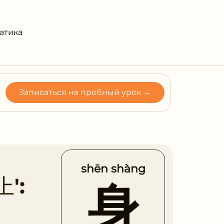
атика
Записаться на пробный урок →
shēn shàng
上':
身