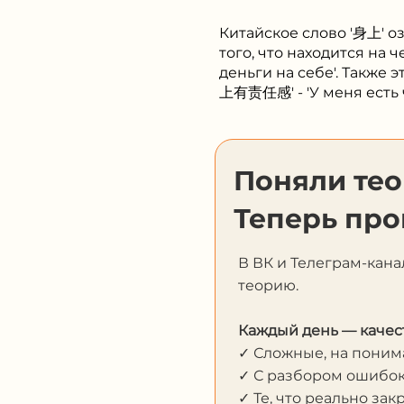
Китайское слово '身上' оз
того, что находится на 
деньги на себе'. Также
上有责任感' - 'У меня есть ч
Поняли те
Теперь про
В ВК и Телеграм-кана
теорию.
Каждый день — качес
✓ Сложные, на пони
✓ С разбором ошибо
✓ Те, что реально за