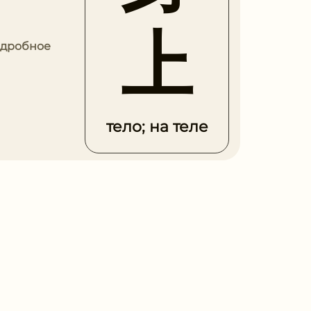
上
Подробное
тело; на теле