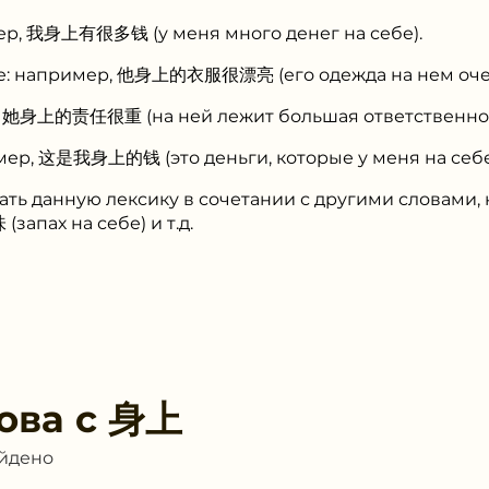
ер, 我身上有很多钱 (у меня много денег на себе).
е: например, 他身上的衣服很漂亮 (его одежда на нем очен
 她身上的责任很重 (на ней лежит большая ответственнос
ер, 这是我身上的钱 (это деньги, которые у меня на себе
ать данную лексику в сочетании с другими словам
запах на себе) и т.д.
ова с
身上
айдено