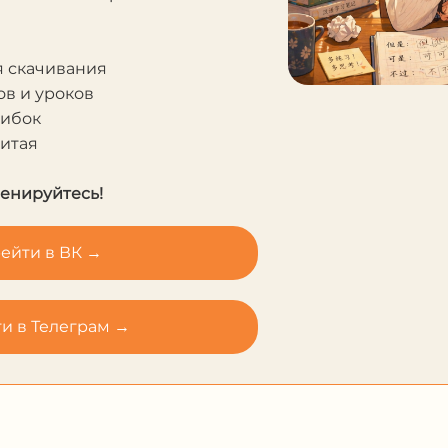
я скачивания
в и уроков
шибок
Китая
ренируйтесь!
ейти в ВК →
и в Телеграм →