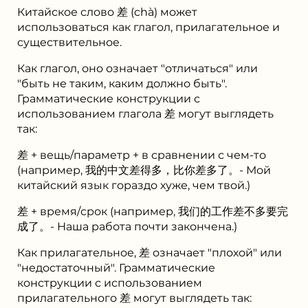
Китайское слово 差 (chà) может
использоваться как глагол, прилагательное и
существительное.
Как глагол, оно означает "отличаться" или
"быть не таким, каким должно быть".
Грамматические конструкции с
использованием глагола 差 могут выглядеть
так:
差 + вещь/параметр + в сравнении с чем-то
(например, 我的中文差得多，比你差多了。- Мой
китайский язык гораздо хуже, чем твой.)
差 + время/срок (например, 我们的工作差不多要完
成了。- Наша работа почти закончена.)
Как прилагательное, 差 означает "плохой" или
"недостаточный". Грамматические
конструкции с использованием
прилагательного 差 могут выглядеть так: