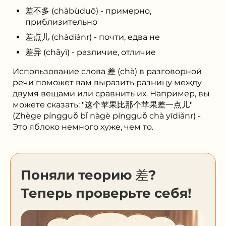
差不多 (chàbùduō) - примерно,
приблизительно
差点儿 (chàdiǎnr) - почти, едва не
差异 (chāyì) - различие, отличие
Использование слова 差 (chà) в разговорной
речи поможет вам выразить разницу между
двумя вещами или сравнить их. Например, вы
можете сказать: "这个苹果比那个苹果差一点儿"
(Zhège píngguǒ bǐ nàgè píngguǒ chà yīdiǎnr) -
Это яблоко немного хуже, чем то.
Поняли теорию 差?
Теперь проверьте себя!