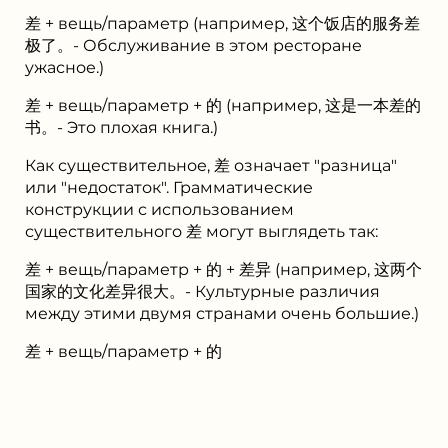
差 + вещь/параметр (например, 这个饭店的服务差
极了。- Обслуживание в этом ресторане
ужасное.)
差 + вещь/параметр + 的 (например, 这是一本差的
书。- Это плохая книга.)
Как существительное, 差 означает "разница"
или "недостаток". Грамматические
конструкции с использованием
существительного 差 могут выглядеть так:
差 + вещь/параметр + 的 + 差异 (например, 这两个
国家的文化差异很大。- Культурные различия
между этими двумя странами очень большие.)
差 + вещь/параметр + 的