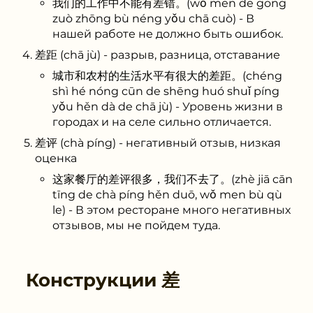
我们的工作中不能有差错。(wǒ men de gōng
zuò zhōng bù néng yǒu chā cuò) - В
нашей работе не должно быть ошибок.
差距 (chā jù) - разрыв, разница, отставание
城市和农村的生活水平有很大的差距。(chéng
shì hé nóng cūn de shēng huó shuǐ píng
yǒu hěn dà de chā jù) - Уровень жизни в
городах и на селе сильно отличается.
差评 (chà píng) - негативный отзыв, низкая
оценка
这家餐厅的差评很多，我们不去了。(zhè jiā cān
tīng de chà píng hěn duō, wǒ men bù qù
le) - В этом ресторане много негативных
отзывов, мы не пойдем туда.
Конструкции
差