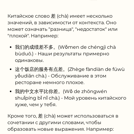
Китайское слово 差 (chà) имеет несколько
значений, в зависимости от контекста. Оно
может означать "разница", "недостаток" или
"плохой". Например:
我们的成绩差不多。(Wǒmen de chéngjì chà
bùduō.) - Наши результаты примерно
одинаковы.
这个饭店的服务有点差。(Zhège fàndiàn de fúwù
yǒudiǎn chà.) - Обслуживание в этом
ресторане немного плохое.
我的中文水平比你差。(Wǒ de zhōngwén
shuǐpíng bǐ nǐ chà.) - Мой уровень китайского
хуже, чем у тебя.
Кроме того, 差 (chà) может использоваться в
сочетании с другими словами, чтобы
образовать новые выражения. Например: