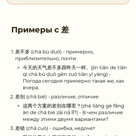
Примеры с
差
差不多 (chà bù duō) - примерно,
приблизительно, почти
今天的天气差不多跟昨天一样。(jīn tiān de tiān
qì chà bù duō gēn zuó tiān yī yàng) -
Погода сегодня примерно такая же, как
вчера.
差别 (chā bié) - различие, отличие
这两个方案的差别在哪里？(zhè liǎng gè fāng
àn de chā bié zài nǎ lǐ?) - В чем различие
между этими двумя вариантами?
差错 (chā cuò) - ошибка, недочет