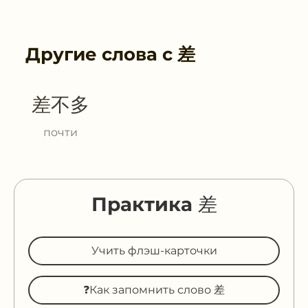
Другие слова с
差
差不多
почти
Практика 差
Учить флэш-карточки
❓Как запомнить слово 差