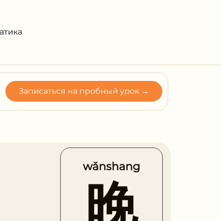
атика
Записаться на пробный урок →
wǎnshang
晚