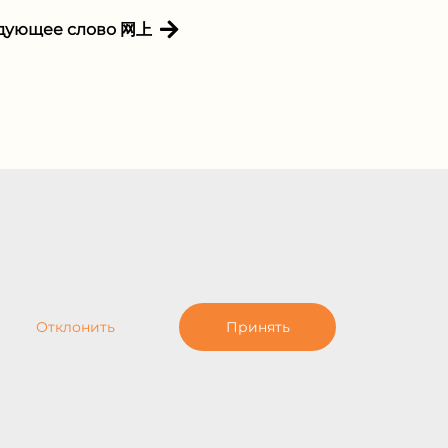
дующее слово 网上
Отклонить
Принять