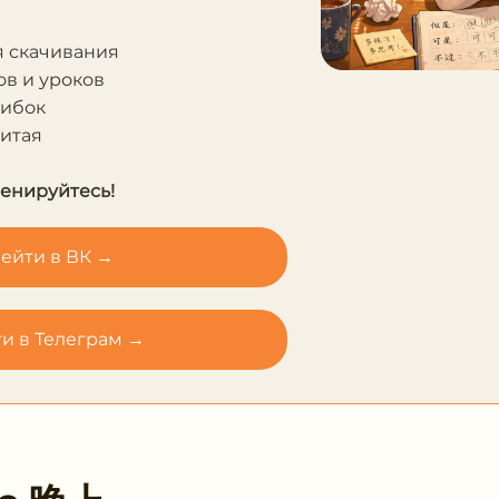
я скачивания
в и уроков
шибок
Китая
ренируйтесь!
ейти в ВК →
и в Телеграм →