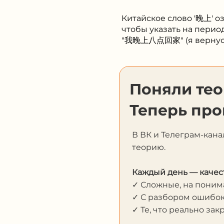
Китайское слово '晚上' оз
чтобы указать на перио
"我晚上八点回家" (я вернусь 
Поняли те
Теперь про
В ВК и Телеграм-кана
теорию.
Каждый день — качес
✓ Сложные, на пони
✓ С разбором ошибо
✓ Те, что реально за