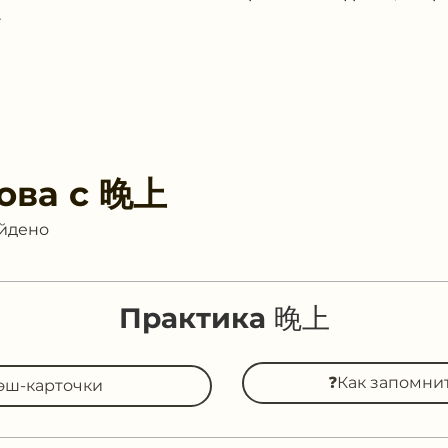
.
ова с
晚上
айдено
Практика 晚上
❓Как запомни
эш-карточки