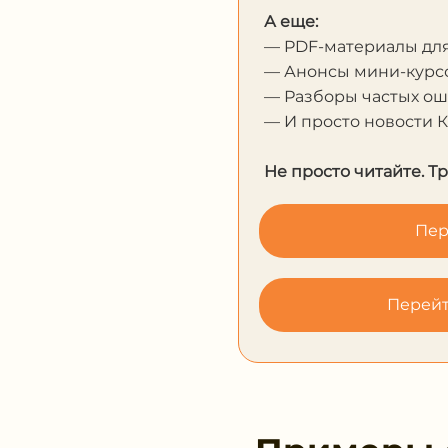
А еще:
— PDF-материалы дл
— Анонсы мини-курсо
— Разборы частых о
— И просто новости 
Не просто читайте. Т
Пер
Перейт