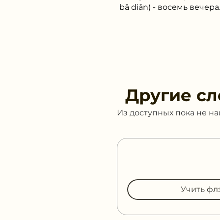
bā diǎn) - восемь вечера
Другие сл
Из доступных пока не н
Учить фл