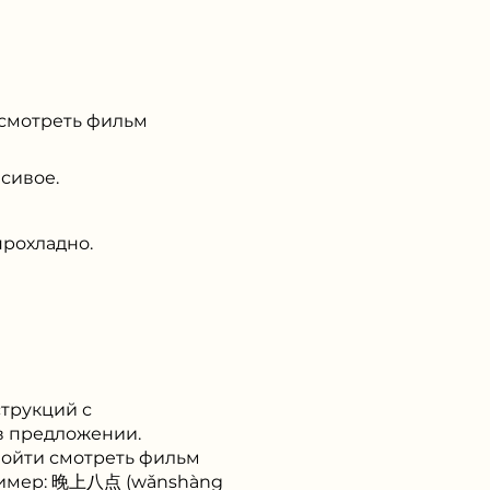
 смотреть фильм
сивое.
рохладно.
струкций с
 в предложении.
пойти смотреть фильм
пример: 晚上八点 (wǎnshàng