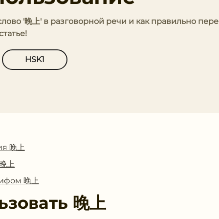
 слово '晚上' в разговорной речи и как правильно пере
статье!
HSK1
ия 晚上
с 晚上
глифом 晚上
ьзовать
晚上