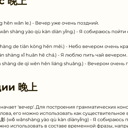
 с
晚上
n wǎn le.) - Вечер уже очень поздний.
hàng yào qù kàn diàn yǐng.) - Я собираюсь пойти
de tiān kōng hěn měi.) - Небо вечером очень кра
ng xǐ huān hē chá.) - Я люблю пить чай вечером.
g de qì wēn hěn liáng shuǎng.) - Вечером очень п
ции
晚上
значает 'вечер'. Для построения грамматических кон
лова, его можно использовать как существительное
ǒ wǎnshàng yào qù kàn diànyǐng) - Я собираюсь 
можно использовать в составе временной фразы, на