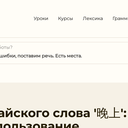
Уроки
Курсы
Лексика
Грамм
боты?
ибки, поставим речь. Есть места.
йского слова '晚上':
пользование