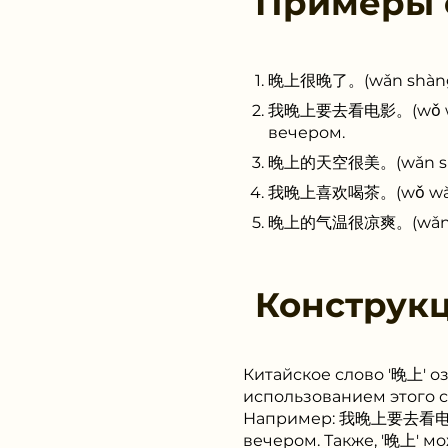
Примеры
晚上很晚了。(wǎn shàng hě
我晚上要去看电影。(wǒ wǎn s
вечером.
晚上的天空很美。(wǎn shàng 
我晚上喜欢喝茶。(wǒ wǎn shà
晚上的气温很凉爽。(wǎn shàn
Конструк
Китайское слово '晚上' о
использованием этого с
Например: 我晚上要去看电影 (w
вечером. Также, '晚上' 