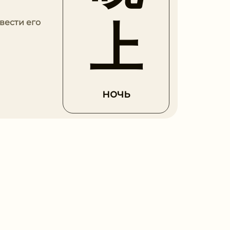
上
вести его
ночь