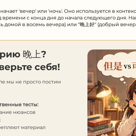
начает 'вечер' или 'ночь'. Оно используется в контек
д времени с конца дня до начала следующего дня. На
домой в восемь вечера) или "晚上好" (добрый вечер)
орию 晚上?
верьте себя!
ле мы не просто постим
твенные тесты:
мание нюансов
к
крепляют материал