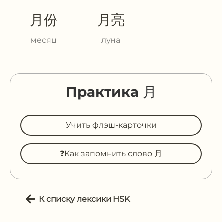
月份
月亮
месяц
луна
Практика 月
Учить флэш-карточки
❓Как запомнить слово 月
К списку лексики HSK