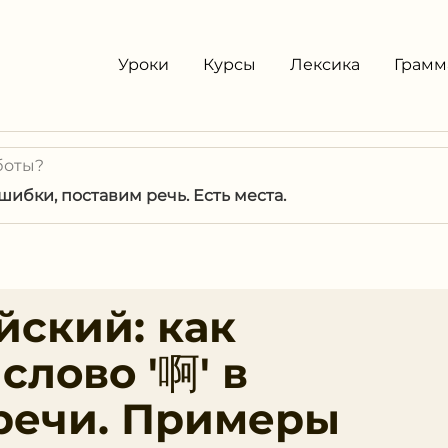
Уроки
Курсы
Лексика
Грамм
боты?
ибки, поставим речь. Есть места.
йский: как
слово '啊' в
речи. Примеры