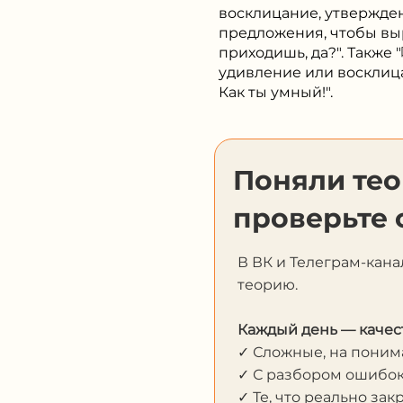
восклицание, утвержден
предложения, чтобы выр
приходишь, да?". Также
удивление или восклиц
Как ты умный!".
Поняли те
проверьте 
В ВК и Телеграм-кана
теорию.
Каждый день — качес
✓ Сложные, на пони
✓ С разбором ошибо
✓ Те, что реально за