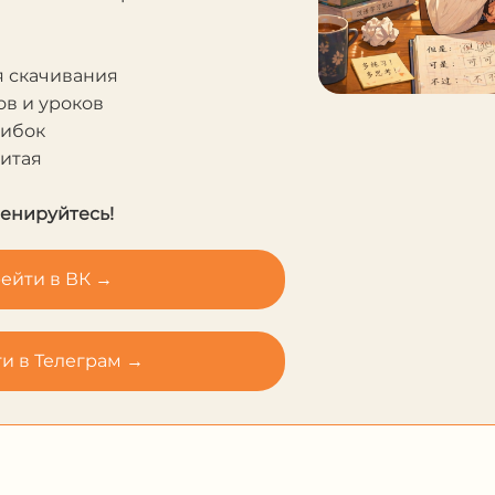
я скачивания
в и уроков
шибок
Китая
ренируйтесь!
ейти в ВК →
и в Телеграм →