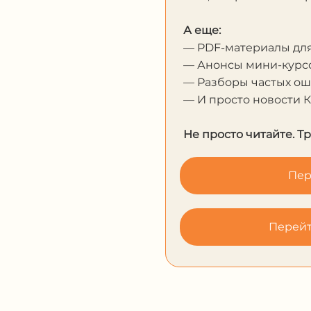
А еще:
— PDF-материалы дл
— Анонсы мини-курсо
— Разборы частых о
— И просто новости 
Не просто читайте. Т
Пер
Перейт