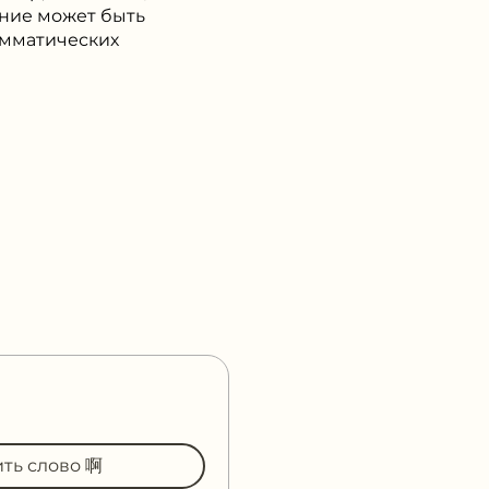
ание может быть
амматических
ить слово 啊