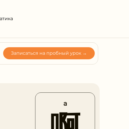
атика
Записаться на пробный урок →
a
啊