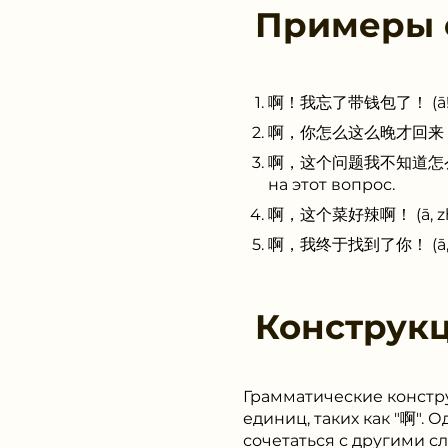
Примеры
啊！我忘了带钱包了！ (ā! wǒ w
啊，你怎么这么晚才回来？ (ā, nǐ
啊，这个问题我不知道怎么回答。 (ā,
на этот вопрос.
啊，这个菜好辣啊！ (ā, zhège 
啊，我终于找到了你！ (ā, wǒ z
Конструк
Грамматические констру
единиц, таких как "啊". 
сочетаться с другими с