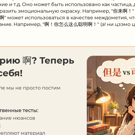
ие и т.д. Оно может быть использовано как частица,
азить эмоциональную окраску. Например, "你来啊！" (н
 "啊" может использоваться в качестве междометия, ч
ание. Например, "啊！你怎么这么聪明啊！" (а! ни цзэмо цзэм
орию 啊? Теперь
себя!
ле мы не просто постим
твенные тесты:
мание нюансов
к
крепляют материал