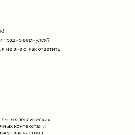
к!
к поздно вернулся?
 не знаю, как ответить
!
дельных лексических
ичных контекстах и
мер, как частица