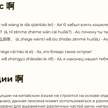
 с
啊
àng le dài qiánbāo le!) - Ах! Я забыл взять кошеле
 zěnme zhème wǎn cái huílái?) - Ах, почему ты та
 zhège wèntí wǒ bù zhīdào zěnme huídá.) - Ах, я
cài hǎo là a!) - Ах, это блюдо такое острое!
hōngyú zhǎodào le nǐ!) - Ах, я наконец нашел тебя
ции
啊
кции на китайском языке не строятся на основе от
Однако, данная лексема может использоваться в разл
ловами для выражения различных частей речи, напри