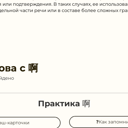
 или подтверждения. В таких случаях, ее использов
дельной части речи или в составе более сложных гр
ова с
啊
айдено
Практика 啊
❓Как запомн
эш-карточки