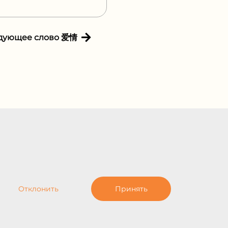
дующее слово 爱情
Отклонить
Принять