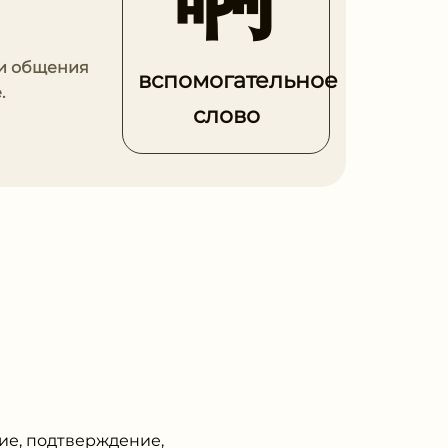
ки общения
вспомогательное
.
слово
ние, подтверждение,