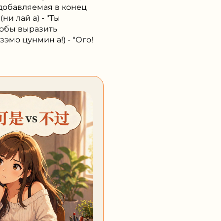
 добавляемая в конец
и лай а) - "Ты
тобы выразить
о цунмин а!) - "Ого!