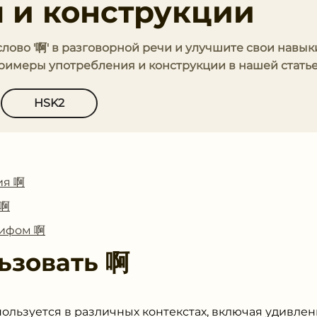
 и конструкции
 слово '啊' в разговорной речи и улучшите свои навы
примеры употребления и конструкции в нашей статье
HSK2
ия 啊
 啊
лифом 啊
ьзовать
啊
пользуется в различных контекстах, включая удивле