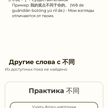
Пример: 我的观点不同于你的。 (Wǒ de
guāndiǎn bùtóng yú nǐ de.) - Мои взгляды
отличаются от твоих.
Другие слова с
不同
Из доступных пока не найдено
Практика 不同
Учить флэш-карточки