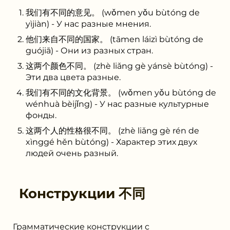
我们有不同的意见。 (wǒmen yǒu bùtóng de
yìjiàn) - У нас разные мнения.
他们来自不同的国家。 (tāmen láizì bùtóng de
guójiā) - Они из разных стран.
这两个颜色不同。 (zhè liǎng gè yánsè bùtóng) -
Эти два цвета разные.
我们有不同的文化背景。 (wǒmen yǒu bùtóng de
wénhuà bèijǐng) - У нас разные культурные
фонды.
这两个人的性格很不同。 (zhè liǎng gè rén de
xìnggé hěn bùtóng) - Характер этих двух
людей очень разный.
Конструкции
不同
Грамматические конструкции с