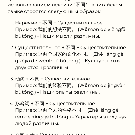
использованием лексики "不同" на китайском
языке строятся следующим образом:
Наречие + 不同 + Существительное
Пример: 我们的想法不同。 (Wǒmen de xiǎngfǎ
bùtóng.) - Наши мысли различны.
Существительное + 不同 + Существительное
Пример: 这两个国家的文化不同。 (Zhè liǎng gè
guójiā de wénhuà bùtóng.) - Культуры этих
двух стран различны.
动词 + 不同 + Существительное
Пример: 我们的经验不同。 (Wǒmen de jīngyàn
bùtóng.) - Наши опыты различны.
形容词 + 不同 + Существительное
Пример: 这两个人的性格不同。 (Zhè liǎng gè
rén de xìnggé bùtóng.) - Характеры этих двух
людей различны.
不同 + 于 + Существительное