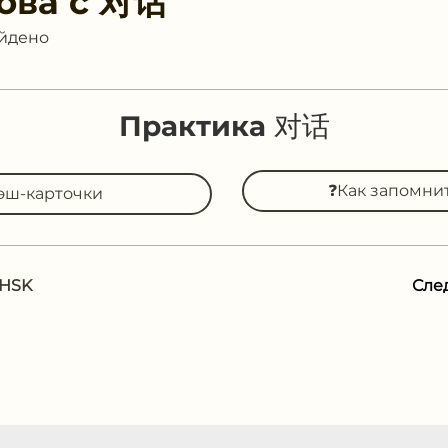
ова с
对话
айдено
Практика 对话
❓Как запомни
эш-карточки
 HSK
Сле