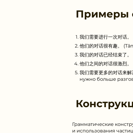
Примеры
我们需要进行一次对话。 (Wǒmen
他们的对话很有趣。 (Tāmen d
我们的对话已经结束了。 (Wǒmen
他们之间的对话很激烈。 (Tāmen 
我们需要更多的对话来解决这个问题。 
нужно больше разгов
Конструк
Грамматические констру
и использования части