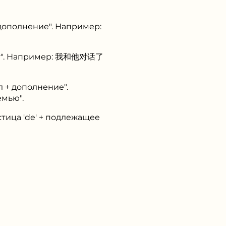
 дополнение". Например:
лог". Например: 我和他对话了
л + дополнение".
мью".
стица 'de' + подлежащее