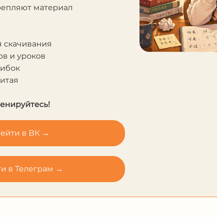
крепляют материал
я скачивания
в и уроков
шибок
Китая
ренируйтесь!
ейти в ВК →
и в Телеграм →