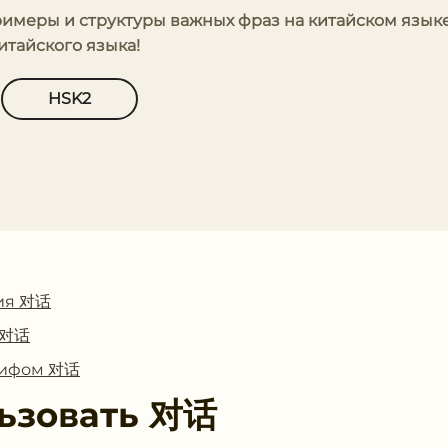
примеры и структуры важных фраз на китайском языке
тайского языка!
HSK2
ия 对话
с 对话
глифом 对话
ьзовать
对话