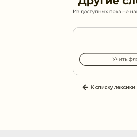
Другие сл
Из доступных пока не н
Учить фл
К списку лексики