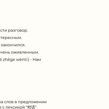
ти разговор.
нтересным.
закончился.
 очень оживленным.
ège wèntí.) - Нам
ка слов в предложении
е с лексикой "对话"