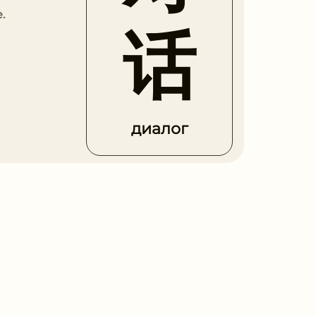
.
话
диалог