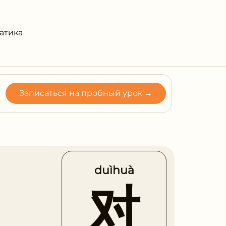
атика
Записаться на пробный урок →
duìhuà
对