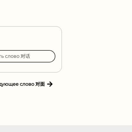
ть слово 对话
дующее слово 对面