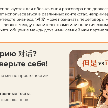
спользуется для обозначения разговора или диалог
т использоваться в различных контекстах, например,
контексте бизнеса, "对话" может означать переговоры
е - диалог между правительствами или политически
ачать общение между друзьями, семьей или партнер
орию 对话?
верьте себя!
ле мы не просто постим
твенные тесты:
мание нюансов
к