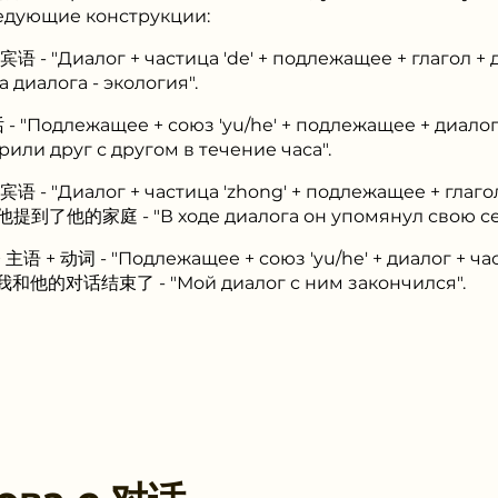
едующие конструкции:
语 - "Диалог + частица 'de' + подлежащее + глагол +
иалога - экология".
- "Подлежащее + союз 'yu/he' + подлежащее + диа
или друг с другом в течение часа".
语 - "Диалог + частица 'zhong' + подлежащее + глаго
到了他的家庭 - "В ходе диалога он упомянул свою се
主语 + 动词 - "Подлежащее + союз 'yu/he' + диалог + ча
р: 我和他的对话结束了 - "Мой диалог с ним закончился".