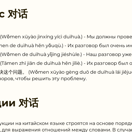
 с
对话
 xūyào jìnxíng yīcì duìhuà.) - Мы должны провес
e duìhuà hěn yǒuqù.) - Их разговор был очень и
 de duìhuà yǐjīng jiéshùle.) - Наш разговор уже 
zhī jiān de duìhuà hěn jīliè.) - Их разговор был
(Wǒmen xūyào gèng duō de duìhuà lái jiějué zh
оров, чтобы решить эту проблему.
ции
对话
кции на китайском языке строятся на основе поряд
ц для выражения отношений между словами. В случа