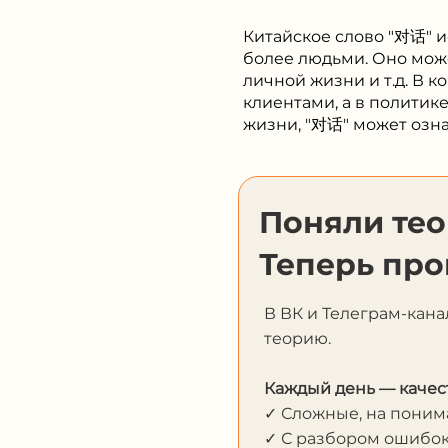
Китайское слово "对话" и
более людьми. Оно може
личной жизни и т.д. В 
клиентами, а в политик
жизни, "对话" может озн
Поняли те
Теперь про
В ВК и Телеграм-кана
теорию.
Каждый день — качес
✓ Сложные, на пони
✓ С разбором ошибо