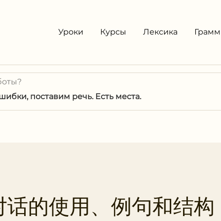
Уроки
Курсы
Лексика
Грамм
боты?
ибки, поставим речь. Есть места.
对话的使用、例句和结构