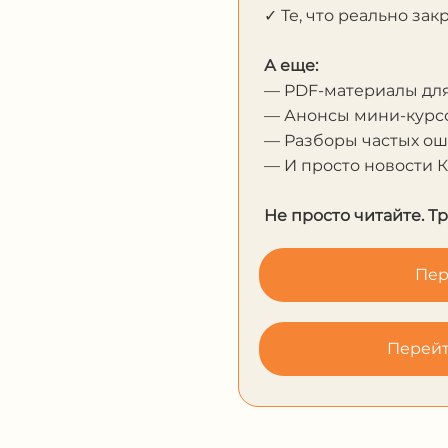
✓ Те, что реально за
А еще:
— PDF-материалы дл
— Анонсы мини-курсо
— Разборы частых о
— И просто новости 
Не просто читайте. Т
Пер
Перейт