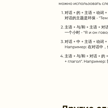
можно использовать сл
对话 + 的 + 主语 + 动词 + 宾
对话的主题是环保 - "Тема д
主语 + 与/和 + 主语 + 对话 
一个小时 - "Я и он говор
对话 + 中 + 主语 + 动词 + 宾
Например: 在对话中，他提
主语 + 与/和 + 对话 + 的 + 
+ глагол". Наприме