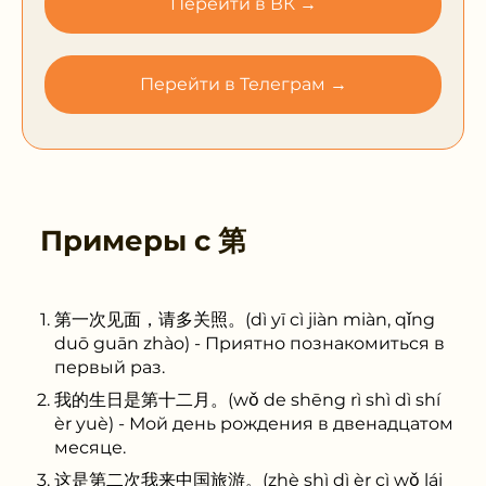
Перейти в ВК →
Перейти в Телеграм →
Примеры с
第
第一次见面，请多关照。(dì yī cì jiàn miàn, qǐng
duō guān zhào) - Приятно познакомиться в
первый раз.
我的生日是第十二月。(wǒ de shēng rì shì dì shí
èr yuè) - Мой день рождения в двенадцатом
месяце.
这是第二次我来中国旅游。(zhè shì dì èr cì wǒ lái