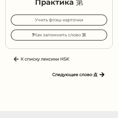
Практика 第
Учить флэш-карточки
❓Как запомнить слово 第
К списку лексики HSK
Следующее слово 点