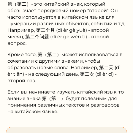
第（第二）- это китайский знак, который
обозначает порядковый номер "второй". Он
часто используется в китайском языке для
нумерации различных объектов, событий и т.д.
Например, 第二个月 (dì èr gè yuè) - второй
месяц, 第二个问题 (dì èr gè wèn tí) - второй
вопрос.
Кроме того, 第（第二）может использоваться в
сочетании с другими знаками, чтобы
образовать новые слова. Например, 第二天 (dì
èr tiān) - на следующий день, 第二次 (dì èr cì) -
второй раз.
Если вы начинаете изучать китайский язык, то
знание знака 第（第二）будет полезным для
понимания различных текстов и разговоров
на китайском языке.