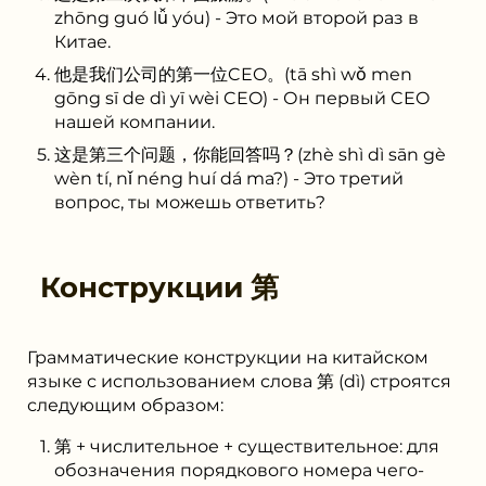
zhōng guó lǚ yóu) - Это мой второй раз в
Китае.
他是我们公司的第一位CEO。(tā shì wǒ men
gōng sī de dì yī wèi CEO) - Он первый CEO
нашей компании.
这是第三个问题，你能回答吗？(zhè shì dì sān gè
wèn tí, nǐ néng huí dá ma?) - Это третий
вопрос, ты можешь ответить?
Конструкции
第
Грамматические конструкции на китайском
языке с использованием слова 第 (dì) строятся
следующим образом:
第 + числительное + существительное: для
обозначения порядкового номера чего-