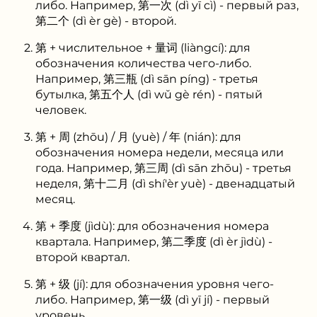
либо. Например, 第一次 (dì yī cì) - первый раз,
第二个 (dì èr gè) - второй.
第 + числительное + 量词 (liàngcí): для
обозначения количества чего-либо.
Например, 第三瓶 (dì sān píng) - третья
бутылка, 第五个人 (dì wǔ gè rén) - пятый
человек.
第 + 周 (zhōu) / 月 (yuè) / 年 (nián): для
обозначения номера недели, месяца или
года. Например, 第三周 (dì sān zhōu) - третья
неделя, 第十二月 (dì shí'èr yuè) - двенадцатый
месяц.
第 + 季度 (jìdù): для обозначения номера
квартала. Например, 第二季度 (dì èr jìdù) -
второй квартал.
第 + 级 (jí): для обозначения уровня чего-
либо. Например, 第一级 (dì yī jí) - первый
уровень.