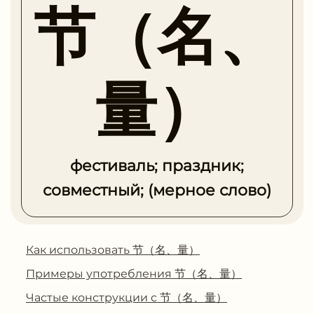
节（名、
量）
фестиваль; праздник;
совместный; (мерное слово)
Как использовать 节（名、量）
Примеры употребления 节（名、量）
Частые конструкции с 节（名、量）