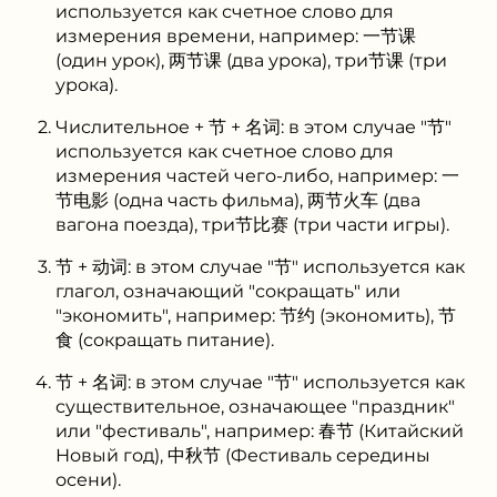
используется как счетное слово для
измерения времени, например: 一节课
(один урок), 两节课 (два урока), три节课 (три
урока).
Числительное + 节 + 名词: в этом случае "节"
используется как счетное слово для
измерения частей чего-либо, например: 一
节电影 (одна часть фильма), 两节火车 (два
вагона поезда), три节比赛 (три части игры).
节 + 动词: в этом случае "节" используется как
глагол, означающий "сокращать" или
"экономить", например: 节约 (экономить), 节
食 (сокращать питание).
节 + 名词: в этом случае "节" используется как
существительное, означающее "праздник"
или "фестиваль", например: 春节 (Китайский
Новый год), 中秋节 (Фестиваль середины
осени).