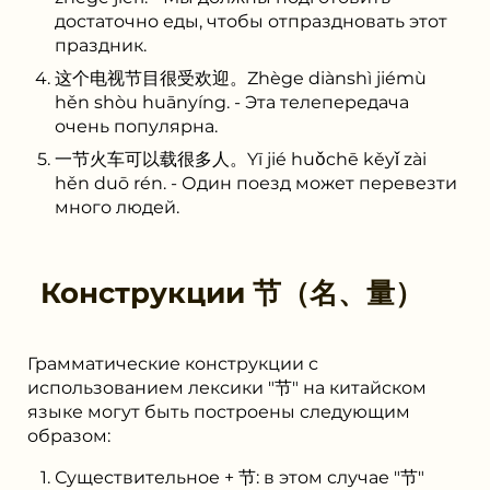
достаточно еды, чтобы отпраздновать этот
праздник.
这个电视节目很受欢迎。Zhège diànshì jiémù
hěn shòu huānyíng. - Эта телепередача
очень популярна.
一节火车可以载很多人。Yī jié huǒchē kěyǐ zài
hěn duō rén. - Один поезд может перевезти
много людей.
Конструкции
节（名、量）
Грамматические конструкции с
использованием лексики "节" на китайском
языке могут быть построены следующим
образом:
Существительное + 节: в этом случае "节"