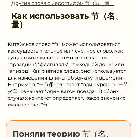
Другие слова с иероглифом 节（名、量）
Как использовать
节（名、
量）
Китайское слово "节" может использоваться
как существительное или счетное слово. Как
существительное, оно может означать
"праздник", "фестиваль", "выходной день" или
"эпизод". Как счетное слово, оно используется
для измерения длины, объема или времени.
Например, "一节课" означает "один урок", а "一节
火车" означает "один вагон поезда". В обоих
случаях контекст определяет, какое значение
имеет слово "节".
Поняли теорию 节（名、