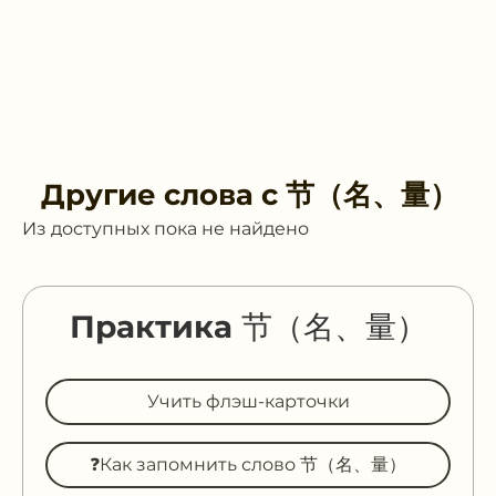
Другие слова с
节（名、量）
Из доступных пока не найдено
Практика 节（名、量）
Учить флэш-карточки
❓Как запомнить слово 节（名、量）