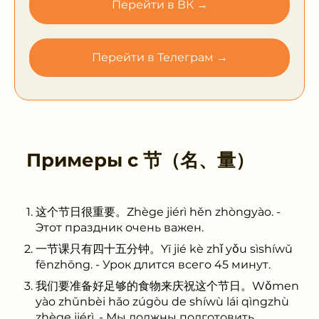
Перейти в ВК →
Перейти в Телеграм →
Примеры с
节（名、量）
这个节日很重要。Zhège jiérì hěn zhòngyào. -
Этот праздник очень важен.
一节课只有四十五分钟。Yī jié kè zhǐ yǒu sìshíwǔ
fēnzhōng. - Урок длится всего 45 минут.
我们要准备好足够的食物来庆祝这个节日。Wǒmen
yào zhǔnbèi hǎo zúgòu de shíwù lái qìngzhù
zhège jiérì. - Мы должны подготовить