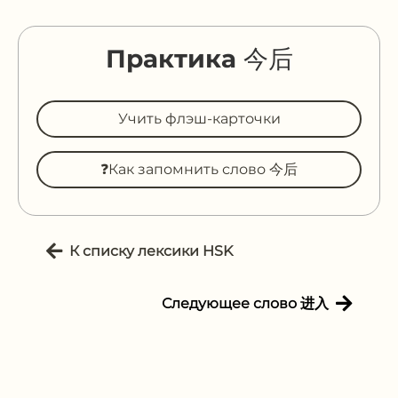
Практика 今后
Учить флэш-карточки
❓Как запомнить слово 今后
К списку лексики HSK
Следующее слово 进入