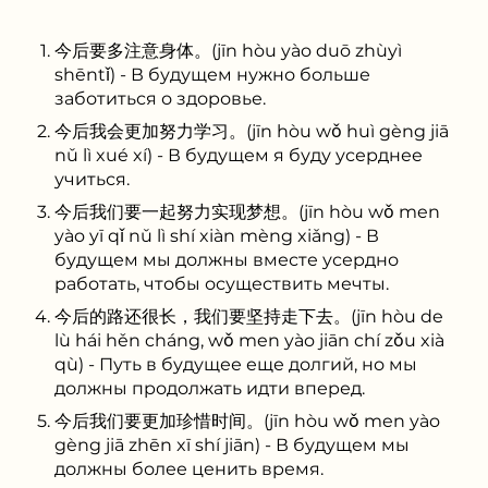
今后要多注意身体。(jīn hòu yào duō zhùyì
shēntǐ) - В будущем нужно больше
заботиться о здоровье.
今后我会更加努力学习。(jīn hòu wǒ huì gèng jiā
nǔ lì xué xí) - В будущем я буду усерднее
учиться.
今后我们要一起努力实现梦想。(jīn hòu wǒ men
yào yī qǐ nǔ lì shí xiàn mèng xiǎng) - В
будущем мы должны вместе усердно
работать, чтобы осуществить мечты.
今后的路还很长，我们要坚持走下去。(jīn hòu de
lù hái hěn cháng, wǒ men yào jiān chí zǒu xià
qù) - Путь в будущее еще долгий, но мы
должны продолжать идти вперед.
今后我们要更加珍惜时间。(jīn hòu wǒ men yào
gèng jiā zhēn xī shí jiān) - В будущем мы
должны более ценить время.